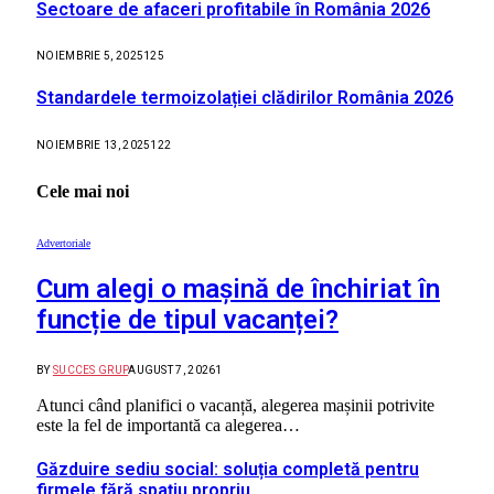
Sectoare de afaceri profitabile în România 2026
NOIEMBRIE 5, 2025
125
Standardele termoizolației clădirilor România 2026
NOIEMBRIE 13, 2025
122
Cele mai noi
Advertoriale
Cum alegi o mașină de închiriat în
funcție de tipul vacanței?
BY
SUCCES GRUP
AUGUST 7, 2026
1
Atunci când planifici o vacanță, alegerea mașinii potrivite
este la fel de importantă ca alegerea…
Găzduire sediu social: soluția completă pentru
firmele fără spațiu propriu