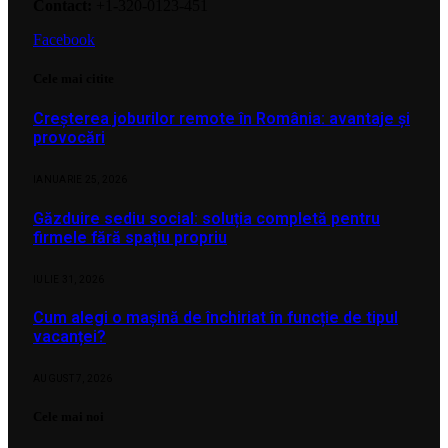
Contact:
+1-320-0123-451
Facebook
Cele mai citite
Creșterea joburilor remote în România: avantaje și
provocări
IANUARIE 25, 2026
Găzduire sediu social: soluția completă pentru
firmele fără spațiu propriu
IULIE 31, 2026
Cum alegi o mașină de închiriat în funcție de tipul
vacanței?
AUGUST 7, 2026
Cele mai noi