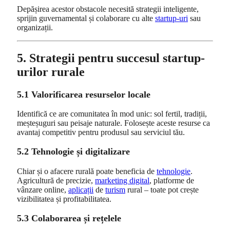
Depășirea acestor obstacole necesită strategii inteligente,
sprijin guvernamental și colaborare cu alte
startup-uri
sau
organizații.
5. Strategii pentru succesul startup-
urilor rurale
5.1 Valorificarea resurselor locale
Identifică ce are comunitatea în mod unic: sol fertil, tradiții,
meșteșuguri sau peisaje naturale. Folosește aceste resurse ca
avantaj competitiv pentru produsul sau serviciul tău.
5.2 Tehnologie și digitalizare
Chiar și o afacere rurală poate beneficia de
tehnologie
.
Agricultură de precizie,
marketing digital
, platforme de
vânzare online,
aplicații
de
turism
rural – toate pot crește
vizibilitatea și profitabilitatea.
5.3 Colaborarea și rețelele