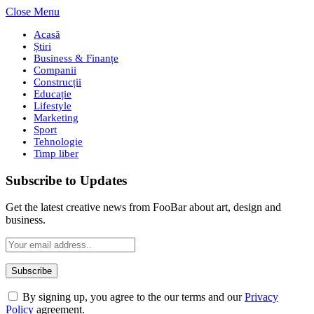
Close Menu
Acasă
Știri
Business & Finanțe
Companii
Construcții
Educație
Lifestyle
Marketing
Sport
Tehnologie
Timp liber
Subscribe to Updates
Get the latest creative news from FooBar about art, design and
business.
By signing up, you agree to the our terms and our
Privacy
Policy
agreement.