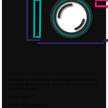
este un site de știri naționale care îți oferă informații clare și
actualizate despre economie, politică, afaceri și evenimente
importante din țară..
Detalii contact:
Email:
office@stiriflash.ro