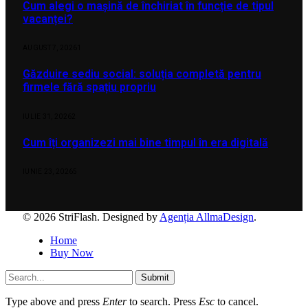
Cum alegi o mașină de închiriat în funcție de tipul
vacanței?
AUGUST 7, 2026
1
Găzduire sediu social: soluția completă pentru
firmele fără spațiu propriu
IULIE 31, 2026
2
Cum îți organizezi mai bine timpul în era digitală
IUNIE 23, 2026
5
© 2026 StriFlash. Designed by
Agenția AllmaDesign
.
Home
Buy Now
Submit
Type above and press
Enter
to search. Press
Esc
to cancel.