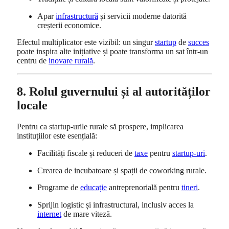
Apar
infrastructură
și servicii moderne datorită
creșterii economice.
Efectul multiplicator este vizibil: un singur
startup
de
succes
poate inspira alte inițiative și poate transforma un sat într-un
centru de
inovare rurală
.
8. Rolul guvernului și al autorităților
locale
Pentru ca startup-urile rurale să prospere, implicarea
instituțiilor este esențială:
Facilități fiscale și reduceri de
taxe
pentru
startup-uri
.
Crearea de incubatoare și spații de coworking rurale.
Programe de
educație
antreprenorială pentru
tineri
.
Sprijin logistic și infrastructural, inclusiv acces la
internet
de mare viteză.