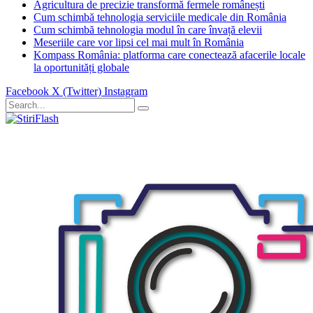
Agricultura de precizie transformă fermele românești
Cum schimbă tehnologia serviciile medicale din România
Cum schimbă tehnologia modul în care învață elevii
Meseriile care vor lipsi cel mai mult în România
Kompass România: platforma care conectează afacerile locale
la oportunități globale
Facebook
X (Twitter)
Instagram