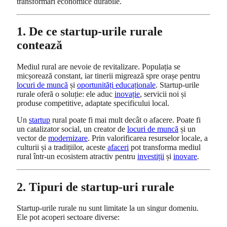
transformări economice durabile.
1. De ce startup-urile rurale
contează
Mediul rural are nevoie de revitalizare. Populația se
micșorează constant, iar tinerii migrează spre orașe pentru
locuri de muncă
și
oportunități educaționale
. Startup-urile
rurale oferă o soluție: ele aduc
inovație
, servicii noi și
produse competitive, adaptate specificului local.
Un
startup
rural poate fi mai mult decât o afacere. Poate fi
un catalizator social, un creator de
locuri de muncă
și un
vector de
modernizare
. Prin valorificarea resurselor locale, a
culturii și a tradițiilor, aceste
afaceri
pot transforma mediul
rural într-un ecosistem atractiv pentru
investiții
și
inovare
.
2. Tipuri de startup-uri rurale
Startup-urile rurale nu sunt limitate la un singur domeniu.
Ele pot acoperi sectoare diverse: