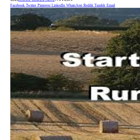
Facebook
Twitter
Pinterest
LinkedIn
WhatsApp
Reddit
Tumblr
Email