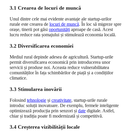
3.1 Crearea de locuri de muncă
Unul dintre cele mai evidente avantaje ale startup-urilor
rurale este crearea de
locuri de muncă
. În loc să migreze spre
orașe, tinerii pot găsi
oportunități
aproape de casă. Acest
lucru reduce rata șomajului și stimulează economia locală.
3.2 Diversificarea economiei
Mediul rural depinde adesea de agricultură. Startup-urile
permit diversificarea economică prin introducerea unor
servicii și produse noi. Aceasta reduce vulnerabilitatea
comunităților în fața schimbărilor de piață și a condițiilor
climatice.
3.3 Stimularea inovării
Folosind
tehnologie
și
creativitate
, startup-urile rurale
introduc soluții inovatoare. De exemplu, fermele inteligente
optimizează producția prin senzori și
date
digitale. Astfel,
chiar și tradiția poate fi modernizată și competitivă.
3.4 Creșterea vizibilității locale