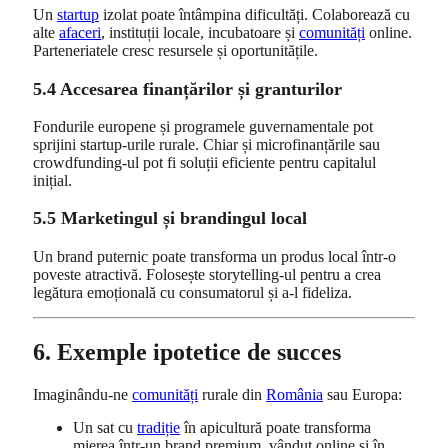
Un
startup
izolat poate întâmpina dificultăți. Colaborează cu
alte
afaceri
, instituții locale, incubatoare și
comunități
online.
Parteneriatele cresc resursele și oportunitățile.
5.4 Accesarea finanțărilor și granturilor
Fondurile europene și programele guvernamentale pot
sprijini startup-urile rurale. Chiar și microfinanțările sau
crowdfunding-ul pot fi soluții eficiente pentru capitalul
inițial.
5.5 Marketingul și brandingul local
Un brand puternic poate transforma un produs local într-o
poveste atractivă. Folosește storytelling-ul pentru a crea
legătura emoțională cu consumatorul și a-l fideliza.
6. Exemple ipotetice de succes
Imaginându-ne
comunități
rurale din
România
sau Europa:
Un sat cu
tradiție
în apicultură poate transforma
mierea într-un brand premium, vândut online și în