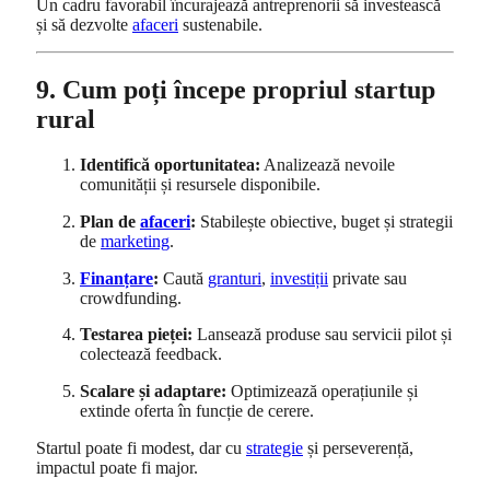
Un cadru favorabil încurajează antreprenorii să investească
și să dezvolte
afaceri
sustenabile.
9. Cum poți începe propriul startup
rural
Identifică oportunitatea:
Analizează nevoile
comunității și resursele disponibile.
Plan de
afaceri
:
Stabilește obiective, buget și strategii
de
marketing
.
Finanțare
:
Caută
granturi
,
investiții
private sau
crowdfunding.
Testarea pieței:
Lansează produse sau servicii pilot și
colectează feedback.
Scalare și adaptare:
Optimizează operațiunile și
extinde oferta în funcție de cerere.
Startul poate fi modest, dar cu
strategie
și perseverență,
impactul poate fi major.