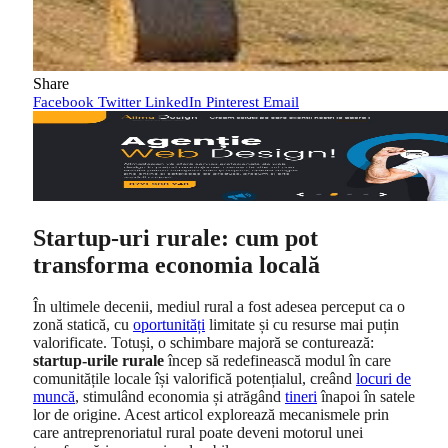
Share
Facebook
Twitter
LinkedIn
Pinterest
Email
Startup-uri rurale: cum pot
transforma economia locală
În ultimele decenii, mediul rural a fost adesea perceput ca o
zonă statică, cu
oportunități
limitate și cu resurse mai puțin
valorificate. Totuși, o schimbare majoră se conturează:
startup-urile rurale
încep să redefinească modul în care
comunitățile locale își valorifică potențialul, creând
locuri de
muncă
, stimulând economia și atrăgând
tineri
înapoi în satele
lor de origine. Acest articol explorează mecanismele prin
care antreprenoriatul rural poate deveni motorul unei