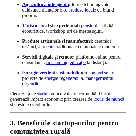
Agricultură inteligentă
:
ferme tehnologizate,
cultivarea plantelor bio,
produse locale
cu brand
propriu.
Turism
rural și experiențial:
pensiuni
, activități
ecoturistice, workshop-uri de meșteșuguri.
Produse artizanale și manufacturi:
ceramică,
țesături,
alimente
tradiționale cu ambalaje moderne.
Servicii digitale și remote:
platforme online pentru
consultanță,
freelancing
,
educație
la distanță.
Energie verde
și
sustenabilitate
:
panouri solare
,
proiecte de
energie regenerabilă
,
managementul
deșeurilor
.
Fiecare tip de
startup
aduce valoare comunității locale și
generează impact economic prin crearea de
locuri de muncă
și creșterea veniturilor.
3. Beneficiile startup-urilor pentru
comunitatea rurală