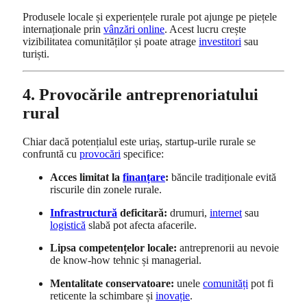
Produsele locale și experiențele rurale pot ajunge pe piețele
internaționale prin
vânzări online
. Acest lucru crește
vizibilitatea comunităților și poate atrage
investitori
sau
turiști.
4. Provocările antreprenoriatului
rural
Chiar dacă potențialul este uriaș, startup-urile rurale se
confruntă cu
provocări
specifice:
Acces limitat la
finanțare
:
băncile tradiționale evită
riscurile din zonele rurale.
Infrastructură
deficitară:
drumuri,
internet
sau
logistică
slabă pot afecta afacerile.
Lipsa competențelor locale:
antreprenorii au nevoie
de know-how tehnic și managerial.
Mentalitate conservatoare:
unele
comunități
pot fi
reticente la schimbare și
inovație
.