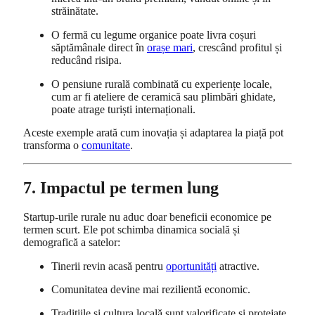
străinătate.
O fermă cu legume organice poate livra coșuri
săptămânale direct în
orașe mari
, crescând profitul și
reducând risipa.
O pensiune rurală combinată cu experiențe locale,
cum ar fi ateliere de ceramică sau plimbări ghidate,
poate atrage turiști internaționali.
Aceste exemple arată cum inovația și adaptarea la piață pot
transforma o
comunitate
.
7. Impactul pe termen lung
Startup-urile rurale nu aduc doar beneficii economice pe
termen scurt. Ele pot schimba dinamica socială și
demografică a satelor:
Tinerii revin acasă pentru
oportunități
atractive.
Comunitatea devine mai rezilientă economic.
Tradițiile și cultura locală sunt valorificate și protejate.