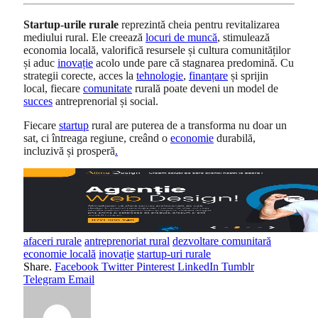
Startup-urile rurale
reprezintă cheia pentru revitalizarea
mediului rural. Ele creează
locuri de muncă
, stimulează
economia locală, valorifică resursele și cultura comunităților
și aduc
inovație
acolo unde pare că stagnarea predomină. Cu
strategii corecte, acces la
tehnologie
,
finanțare
și sprijin
local, fiecare
comunitate
rurală poate deveni un model de
succes
antreprenorial și social.
Fiecare
startup
rural are puterea de a transforma nu doar un
sat, ci întreaga regiune, creând o
economie
durabilă,
incluzivă și prosperă
.
afaceri rurale
antreprenoriat rural
dezvoltare comunitară
economie locală
inovație
startup-uri rurale
Share.
Facebook
Twitter
Pinterest
LinkedIn
Tumblr
Telegram
Email