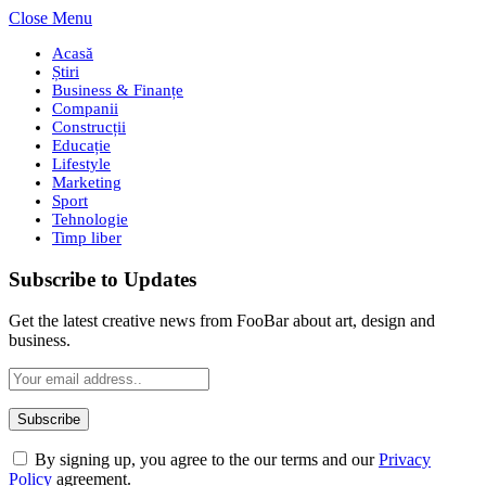
Close Menu
Acasă
Știri
Business & Finanțe
Companii
Construcții
Educație
Lifestyle
Marketing
Sport
Tehnologie
Timp liber
Subscribe to Updates
Get the latest creative news from FooBar about art, design and
business.
By signing up, you agree to the our terms and our
Privacy
Policy
agreement.