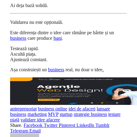
Ai deja bază solidă.
Validarea nu este opțională.
Este diferența dintre o idee care rămâne pe hârtie și un
business
care produce
bani
.
Testează rapid.
Ascultă piața.
Ajustează constant.
Așa construiești un
business
real, nu doar o idee
.
antreprenoriat
business online
idei de afaceri
lansare
business
marketing
MVP
startup
strategie business
testare
piață
validare idee afacere
Share.
Facebook
Twitter
Pinterest
LinkedIn
Tumblr
Telegram
Email