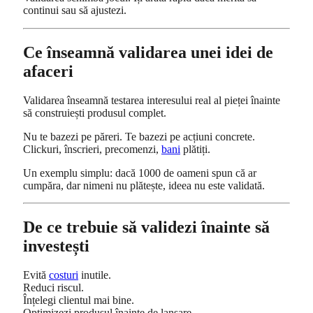
continui sau să ajustezi.
Ce înseamnă validarea unei idei de
afaceri
Validarea înseamnă testarea interesului real al pieței înainte
să construiești produsul complet.
Nu te bazezi pe păreri. Te bazezi pe acțiuni concrete.
Clickuri, înscrieri, precomenzi,
bani
plătiți.
Un exemplu simplu: dacă 1000 de oameni spun că ar
cumpăra, dar nimeni nu plătește, ideea nu este validată.
De ce trebuie să validezi înainte să
investești
Evită
costuri
inutile.
Reduci riscul.
Înțelegi clientul mai bine.
Optimizezi produsul înainte de lansare.