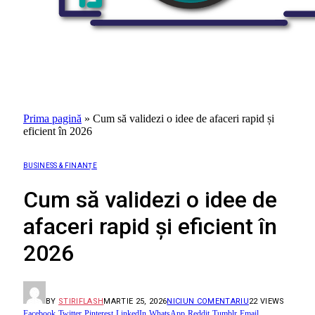
Prima pagină
»
Cum să validezi o idee de afaceri rapid și
eficient în 2026
BUSINESS & FINANȚE
Cum să validezi o idee de
afaceri rapid și eficient în
2026
BY
STIRIFLASH
MARTIE 25, 2026
NICIUN COMENTARIU
22
VIEWS
Facebook
Twitter
Pinterest
LinkedIn
WhatsApp
Reddit
Tumblr
Email