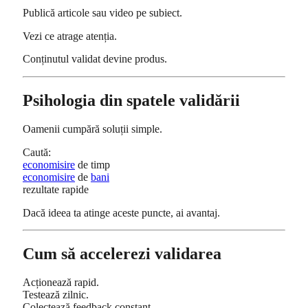
Publică articole sau video pe subiect.
Vezi ce atrage atenția.
Conținutul validat devine produs.
Psihologia din spatele validării
Oamenii cumpără soluții simple.
Caută:
economisire
de timp
economisire
de
bani
rezultate rapide
Dacă ideea ta atinge aceste puncte, ai avantaj.
Cum să accelerezi validarea
Acționează rapid.
Testează zilnic.
Colectează feedback constant.