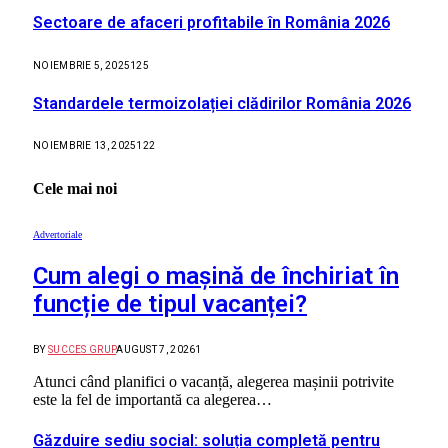
Sectoare de afaceri profitabile în România 2026
NOIEMBRIE 5, 2025
125
Standardele termoizolației clădirilor România 2026
NOIEMBRIE 13, 2025
122
Cele mai noi
Advertoriale
Cum alegi o mașină de închiriat în
funcție de tipul vacanței?
BY
SUCCES GRUP
AUGUST 7, 2026
1
Atunci când planifici o vacanță, alegerea mașinii potrivite
este la fel de importantă ca alegerea…
Găzduire sediu social: soluția completă pentru