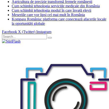
Agricultura de precizie transformă fermele românești
Cum schimbă tehnologia serviciile medicale din România
Cum schimbă tehnologia modul în care învață elevii
Meseriile care vor lipsi cel mai mult în România
Kompass România: platforma care conectează afacerile locale
la oportunități globale
Facebook
X (Twitter)
Instagram