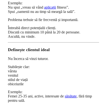
Exemplu:
Nu spui „vreau să vând
aplicații
fitness”.
Spui „oamenii nu au timp să meargă la sală”.
Problema trebuie să fie frecventă și importantă.
Întreabă direct potențialii clienți.
Discută cu minimum 10 până la 20 de persoane.
Ascultă, nu vinde.
Definește clientul ideal
Nu încerca să vinzi tuturor.
Stabilește clar:
vârsta
venitul
stilul de viață
obiceiurile
Exemplu:
Femei 25-35 ani, active, interesate de
sănătate
, fără timp
pentru sală.