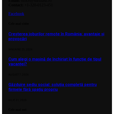
Email:
office@stiriflash.ro
Contact:
+1-320-0123-451
Facebook
Cele mai citite
Creșterea joburilor remote în România: avantaje și
provocări
IANUARIE 25, 2026
Cum alegi o mașină de închiriat în funcție de tipul
vacanței?
AUGUST 7, 2026
Găzduire sediu social: soluția completă pentru
firmele fără spațiu propriu
IULIE 31, 2026
Cele mai noi