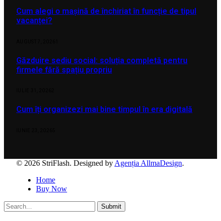
Cum alegi o mașină de închiriat în funcție de tipul
vacanței?
AUGUST 7, 2026
1
Găzduire sediu social: soluția completă pentru
firmele fără spațiu propriu
IULIE 31, 2026
2
Cum îți organizezi mai bine timpul în era digitală
IUNIE 23, 2026
5
© 2026 StriFlash. Designed by
Agenția AllmaDesign
.
Home
Buy Now
Submit