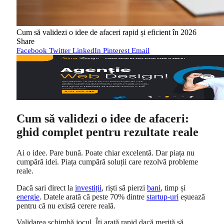
Cum să validezi o idee de afaceri rapid și eficient în 2026
Share
Facebook
Twitter
LinkedIn
Pinterest
Email
Cum să validezi o idee de afaceri:
ghid complet pentru rezultate reale
Ai o idee. Pare bună. Poate chiar excelentă. Dar piața nu
cumpără idei. Piața cumpără soluții care rezolvă probleme
reale.
Dacă sari direct la
investiții
, riști să pierzi
bani
, timp și
energie
. Datele arată că peste 70% dintre
startup-uri
eșuează
pentru că nu există cerere reală.
Validarea schimbă jocul. Îți arată rapid dacă merită să