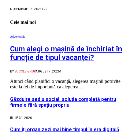
NOIEMBRIE 13, 2025
122
Cele mai noi
Advertoriale
Cum alegi o mașină de închiriat în
funcție de tipul vacanței?
BY
SUCCES GRUP
AUGUST 7, 2026
1
Atunci când planifici o vacanță, alegerea mașinii potrivite
este la fel de importantă ca alegerea…
Găzduire sediu social: soluția completă pentru
firmele fără spațiu propriu
IULIE 31, 2026
Cum îți organizezi mai bine timpul în era digitală