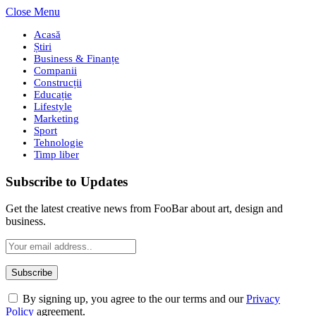
Close Menu
Acasă
Știri
Business & Finanțe
Companii
Construcții
Educație
Lifestyle
Marketing
Sport
Tehnologie
Timp liber
Subscribe to Updates
Get the latest creative news from FooBar about art, design and
business.
By signing up, you agree to the our terms and our
Privacy
Policy
agreement.