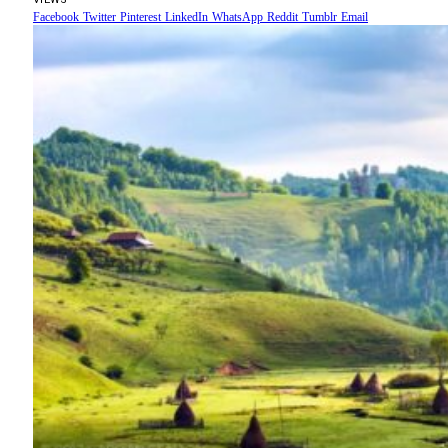
Facebook
Twitter
Pinterest
LinkedIn
WhatsApp
Reddit
Tumblr
Email