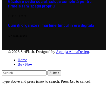
Găzduire sediu social: soluția completă pentru
firmele fără spațiu propriu
IULIE 31, 2026
2
Cum îți organizezi mai bine timpul în era digitală
IUNIE 23, 2026
5
© 2026 StriFlash. Designed by
Agenția AllmaDesign
.
Home
Buy Now
Submit
Type above and press
Enter
to search. Press
Esc
to cancel.