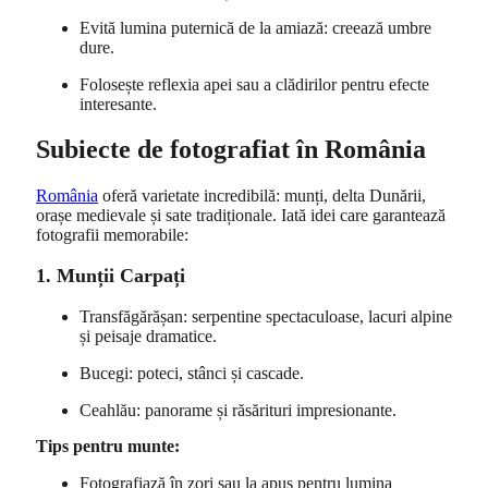
Evită lumina puternică de la amiază: creează umbre
dure.
Folosește reflexia apei sau a clădirilor pentru efecte
interesante.
Subiecte de fotografiat în România
România
oferă varietate incredibilă: munți, delta Dunării,
orașe medievale și sate tradiționale. Iată idei care garantează
fotografii memorabile:
1. Munții Carpați
Transfăgărășan: serpentine spectaculoase, lacuri alpine
și peisaje dramatice.
Bucegi: poteci, stânci și cascade.
Ceahlău: panorame și răsărituri impresionante.
Tips pentru munte:
Fotografiază în zori sau la apus pentru lumina