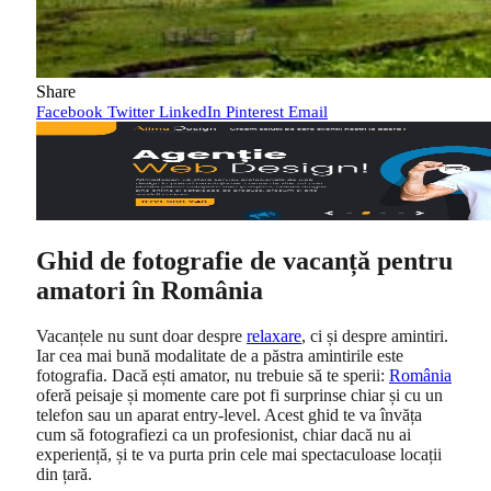
Share
Facebook
Twitter
LinkedIn
Pinterest
Email
Ghid de fotografie de vacanță pentru
amatori în România
Vacanțele nu sunt doar despre
relaxare
, ci și despre amintiri.
Iar cea mai bună modalitate de a păstra amintirile este
fotografia. Dacă ești amator, nu trebuie să te sperii:
România
oferă peisaje și momente care pot fi surprinse chiar și cu un
telefon sau un aparat entry-level. Acest ghid te va învăța
cum să fotografiezi ca un profesionist, chiar dacă nu ai
experiență, și te va purta prin cele mai spectaculoase locații
din țară.