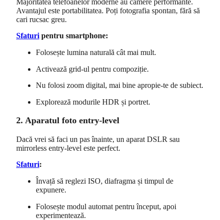
Majoritatea telefoanelor moderne au camere performante.
Avantajul este portabilitatea. Poți fotografia spontan, fără să
cari rucsac greu.
Sfaturi
pentru smartphone:
Folosește lumina naturală cât mai mult.
Activează grid-ul pentru compoziție.
Nu folosi zoom digital, mai bine apropie-te de subiect.
Explorează modurile HDR și portret.
2. Aparatul foto entry-level
Dacă vrei să faci un pas înainte, un aparat DSLR sau
mirrorless entry-level este perfect.
Sfaturi
:
Învață să reglezi ISO, diafragma și timpul de
expunere.
Folosește modul automat pentru început, apoi
experimentează.