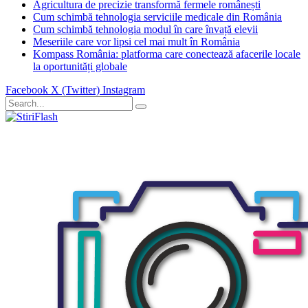
Agricultura de precizie transformă fermele românești
Cum schimbă tehnologia serviciile medicale din România
Cum schimbă tehnologia modul în care învață elevii
Meseriile care vor lipsi cel mai mult în România
Kompass România: platforma care conectează afacerile locale
la oportunități globale
Facebook
X (Twitter)
Instagram