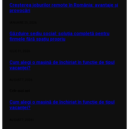
Creșterea joburilor remote în România: avantaje și
provocări
IANUARIE 25, 2026
Găzduire sediu social: soluția completă pentru
firmele fără spațiu propriu
IULIE 31, 2026
Cum alegi o mașină de închiriat în funcție de tipul
vacanței?
AUGUST 7, 2026
Cele mai noi
Cum alegi o mașină de închiriat în funcție de tipul
vacanței?
AUGUST 7, 2026
1