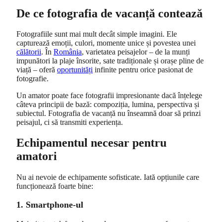
De ce fotografia de vacanță contează
Fotografiile sunt mai mult decât simple imagini. Ele
capturează emoții, culori, momente unice și povestea unei
călătorii
. În
România
, varietatea peisajelor – de la munți
impunători la plaje însorite, sate tradiționale și orașe pline de
viață – oferă
oportunități
infinite pentru orice pasionat de
fotografie.
Un amator poate face fotografii impresionante dacă înțelege
câteva principii de bază: compoziția, lumina, perspectiva și
subiectul. Fotografia de vacanță nu înseamnă doar să prinzi
peisajul, ci să transmiti experiența.
Echipamentul necesar pentru
amatori
Nu ai nevoie de echipamente sofisticate. Iată opțiunile care
funcționează foarte bine:
1. Smartphone-ul