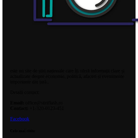
este un site de știri naționale care îți oferă informații clare și
actualizate despre economie, politică, afaceri și evenimente
importante din țară..
Detalii contact:
Email:
office@stiriflash.ro
Contact:
+1-320-0123-451
Facebook
Cele mai citite