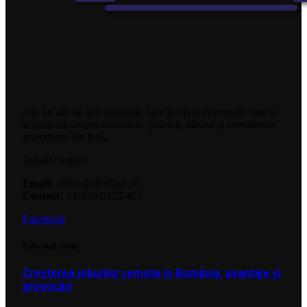
este un site de știri naționale care îți oferă informații clare și
actualizate despre economie, politică, afaceri și evenimente
importante din țară..
Detalii contact:
Email:
office@stiriflash.ro
Contact:
+1-320-0123-451
Facebook
Cele mai citite
Creșterea joburilor remote în România: avantaje și
provocări