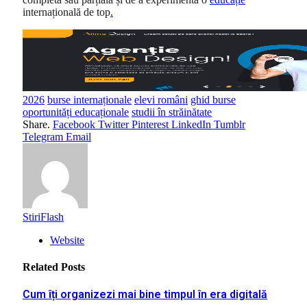
internațională de top
.
2026
burse internaționale
elevi români
ghid burse
oportunități educaționale
studii în străinătate
Share.
Facebook
Twitter
Pinterest
LinkedIn
Tumblr
Telegram
Email
StiriFlash
Website
Related
Posts
Cum îți organizezi mai bine timpul în era digitală