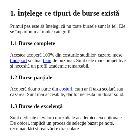
1. Înțelege ce tipuri de burse există
Primul pas este să înțelegi că nu toate bursele sunt la fel. Ele
se împart în mai multe categorii:
1.1 Burse complete
Acestea acoperă 100% din costurile studiilor, cazare, mese,
transport
și chiar
bani
de buzunar. Sunt cele mai competitive
și necesită un profil academic remarcabil.
1.2 Burse parțiale
Acoperă doar o parte din
costuri
, cum ar fi taxa școlară sau
cazarea. Sunt mai accesibile, dar tot necesită un dosar solid.
1.3 Burse de excelență
Sunt dedicate elevilor cu rezultate academice excepționale.
De obicei, implică un proces de selecție bazat pe note,
recomandări și realizări extrașcolare.