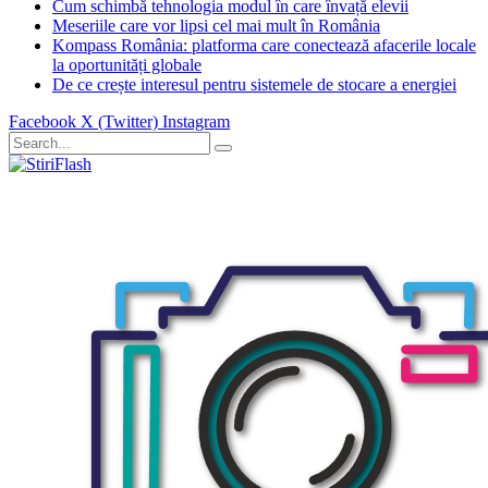
Cum schimbă tehnologia modul în care învață elevii
Meseriile care vor lipsi cel mai mult în România
Kompass România: platforma care conectează afacerile locale
la oportunități globale
De ce crește interesul pentru sistemele de stocare a energiei
Facebook
X (Twitter)
Instagram