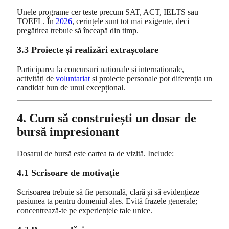
Unele programe cer teste precum SAT, ACT, IELTS sau
TOEFL. În
2026
, cerințele sunt tot mai exigente, deci
pregătirea trebuie să înceapă din timp.
3.3 Proiecte și realizări extrașcolare
Participarea la concursuri naționale și internaționale,
activități de
voluntariat
și proiecte personale pot diferenția un
candidat bun de unul excepțional.
4. Cum să construiești un dosar de
bursă impresionant
Dosarul de bursă este cartea ta de vizită. Include:
4.1 Scrisoare de motivație
Scrisoarea trebuie să fie personală, clară și să evidențieze
pasiunea ta pentru domeniul ales. Evită frazele generale;
concentrează-te pe experiențele tale unice.