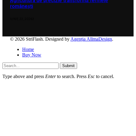
Agricultura de precizie transformă fermele
românești
IUNIE 22, 2026
3
© 2026 StriFlash. Designed by
Agenția AllmaDesign
.
Home
Buy Now
Submit
Type above and press
Enter
to search. Press
Esc
to cancel.