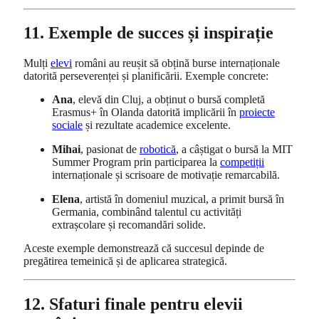
11. Exemple de succes și inspirație
Mulți
elevi
români au reușit să obțină burse internaționale
datorită perseverenței și planificării. Exemple concrete:
Ana
, elevă din Cluj, a obținut o bursă completă
Erasmus+ în Olanda datorită implicării în
proiecte
sociale
și rezultate academice excelente.
Mihai
, pasionat de
robotică
, a câștigat o bursă la MIT
Summer Program prin participarea la
competiții
internaționale și scrisoare de motivație remarcabilă.
Elena
, artistă în domeniul muzical, a primit bursă în
Germania, combinând talentul cu activități
extrașcolare și recomandări solide.
Aceste exemple demonstrează că succesul depinde de
pregătirea temeinică și de aplicarea strategică.
12. Sfaturi finale pentru elevii