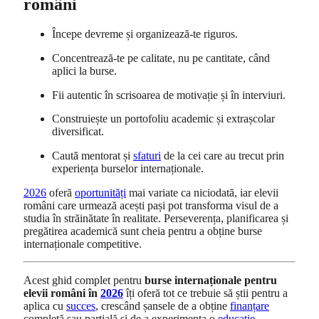
români
Începe devreme și organizează-te riguros.
Concentrează-te pe calitate, nu pe cantitate, când
aplici la burse.
Fii autentic în scrisoarea de motivație și în interviuri.
Construiește un portofoliu academic și extrașcolar
diversificat.
Caută mentorat și
sfaturi
de la cei care au trecut prin
experiența burselor internaționale.
2026
oferă
oportunități
mai variate ca niciodată, iar elevii
români care urmează acești pași pot transforma visul de a
studia în străinătate în realitate. Perseverența, planificarea și
pregătirea academică sunt cheia pentru a obține burse
internaționale competitive.
Acest ghid complet pentru
burse internaționale pentru
elevii români în
2026
îți oferă tot ce trebuie să știi pentru a
aplica cu
succes
, crescând șansele de a obține
finanțare
completă sau parțială și de a experimenta o
educație