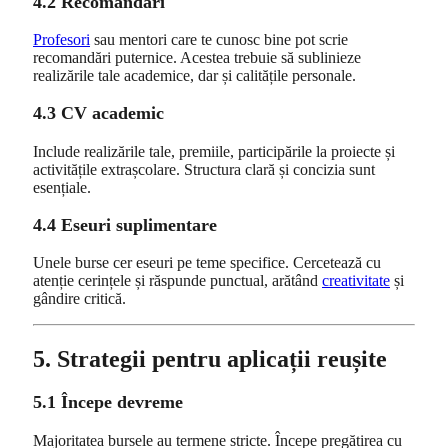
4.2 Recomandări
Profesori
sau mentori care te cunosc bine pot scrie
recomandări puternice. Acestea trebuie să sublinieze
realizările tale academice, dar și calitățile personale.
4.3 CV academic
Include realizările tale, premiile, participările la proiecte și
activitățile extrașcolare. Structura clară și concizia sunt
esențiale.
4.4 Eseuri suplimentare
Unele burse cer eseuri pe teme specifice. Cercetează cu
atenție cerințele și răspunde punctual, arătând
creativitate
și
gândire critică.
5. Strategii pentru aplicații reușite
5.1 Începe devreme
Majoritatea bursele au termene stricte. Începe pregătirea cu