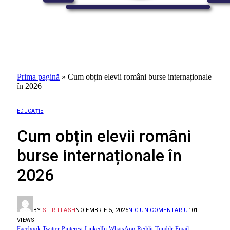
Prima pagină
»
Cum obțin elevii români burse internaționale
în 2026
EDUCAȚIE
Cum obțin elevii români
burse internaționale în
2026
BY
STIRIFLASH
NOIEMBRIE 5, 2025
NICIUN COMENTARIU
101
VIEWS
Facebook
Twitter
Pinterest
LinkedIn
WhatsApp
Reddit
Tumblr
Email