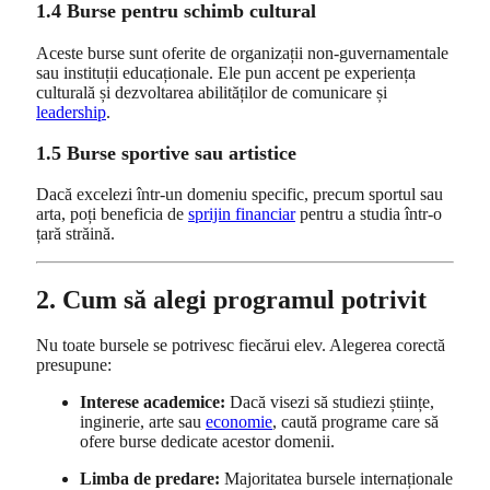
1.4 Burse pentru schimb cultural
Aceste burse sunt oferite de organizații non-guvernamentale
sau instituții educaționale. Ele pun accent pe experiența
culturală și dezvoltarea abilităților de comunicare și
leadership
.
1.5 Burse sportive sau artistice
Dacă excelezi într-un domeniu specific, precum sportul sau
arta, poți beneficia de
sprijin financiar
pentru a studia într-o
țară străină.
2. Cum să alegi programul potrivit
Nu toate bursele se potrivesc fiecărui elev. Alegerea corectă
presupune:
Interese academice:
Dacă visezi să studiezi științe,
inginerie, arte sau
economie
, caută programe care să
ofere burse dedicate acestor domenii.
Limba de predare:
Majoritatea bursele internaționale