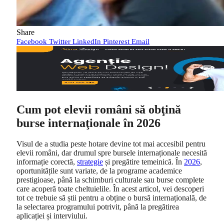
Share
Facebook
Twitter
LinkedIn
Pinterest
Email
Cum pot elevii români să obţină
burse internaţionale în 2026
Visul de a studia peste hotare devine tot mai accesibil pentru
elevii români, dar drumul spre bursele internaționale necesită
informație corectă,
strategie
și pregătire temeinică. În
2026
,
oportunitățile sunt variate, de la programe academice
prestigioase, până la schimburi culturale sau burse complete
care acoperă toate cheltuielile. În acest articol, vei descoperi
tot ce trebuie să știi pentru a obține o bursă internațională, de
la selectarea programului potrivit, până la pregătirea
aplicației și interviului.