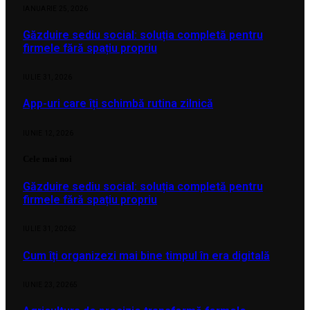
IANUARIE 25, 2026
Găzduire sediu social: soluția completă pentru
firmele fără spațiu propriu
IULIE 31, 2026
App-uri care îți schimbă rutina zilnică
IUNIE 12, 2026
Cele mai noi
Găzduire sediu social: soluția completă pentru
firmele fără spațiu propriu
IULIE 31, 2026
2
Cum îți organizezi mai bine timpul în era digitală
IUNIE 23, 2026
5