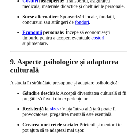
Costuri
neacoperite:
Transportul, asigurarea
medicală, materiale didactice și cheltuielile personale.
Surse alternative:
Sponsorizări locale, fundații,
concursuri sau strângeri de
fonduri
.
Economii
personale:
Începe să economisești
timpuriu pentru a acoperi eventuale
costuri
suplimentare.
9. Aspecte psihologice și adaptarea
culturală
A studia în străinătate presupune și adaptare psihologică:
Gândire deschisă:
Acceptă diversitatea culturală și fii
pregătit să înveți din experiențe noi.
Rezistență la
stres
:
Viața într-o altă țară poate fi
provocatoare; pregătirea mentală este esențială.
Crearea unei rețele sociale:
Prietenii și mentorii te
pot ajuta să te adaptezi mai ușor.