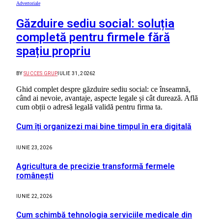
Advertoriale
Găzduire sediu social: soluția
completă pentru firmele fără
spațiu propriu
BY
SUCCES GRUP
IULIE 31, 2026
2
Ghid complet despre găzduire sediu social: ce înseamnă,
când ai nevoie, avantaje, aspecte legale și cât durează. Află
cum obții o adresă legală validă pentru firma ta.
Cum îți organizezi mai bine timpul în era digitală
IUNIE 23, 2026
Agricultura de precizie transformă fermele
românești
IUNIE 22, 2026
Cum schimbă tehnologia serviciile medicale din