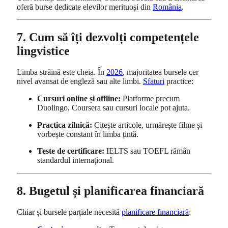
oferă burse dedicate elevilor merituoși din
România
.
7. Cum să îți dezvolți competențele
lingvistice
Limba străină este cheia. În
2026
, majoritatea bursele cer
nivel avansat de engleză sau alte limbi.
Sfaturi
practice:
Cursuri online și offline:
Platforme precum
Duolingo, Coursera sau cursuri locale pot ajuta.
Practica zilnică:
Citește articole, urmărește filme și
vorbește constant în limba țintă.
Teste de certificare:
IELTS sau TOEFL rămân
standardul internațional.
8. Bugetul și planificarea financiară
Chiar și bursele parțiale necesită
planificare financiară
: