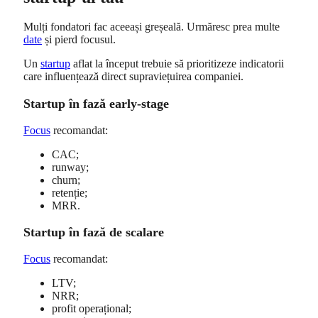
Mulți fondatori fac aceeași greșeală. Urmăresc prea multe
date
și pierd focusul.
Un
startup
aflat la început trebuie să prioritizeze indicatorii
care influențează direct supraviețuirea companiei.
Startup în fază early-stage
Focus
recomandat:
CAC;
runway;
churn;
retenție;
MRR.
Startup în fază de scalare
Focus
recomandat:
LTV;
NRR;
profit operațional;