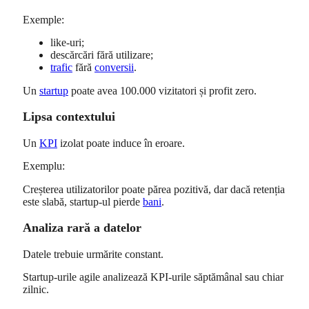
Exemple:
like-uri;
descărcări fără utilizare;
trafic
fără
conversii
.
Un
startup
poate avea 100.000 vizitatori și profit zero.
Lipsa contextului
Un
KPI
izolat poate induce în eroare.
Exemplu:
Creșterea utilizatorilor poate părea pozitivă, dar dacă retenția
este slabă, startup-ul pierde
bani
.
Analiza rară a datelor
Datele trebuie urmărite constant.
Startup-urile agile analizează KPI-urile săptămânal sau chiar
zilnic.