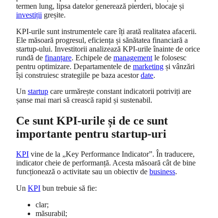
termen lung, lipsa datelor generează pierderi, blocaje și
investiții
greșite.
KPI-urile sunt instrumentele care îți arată realitatea afacerii.
Ele măsoară progresul, eficiența și sănătatea financiară a
startup-ului. Investitorii analizează KPI-urile înainte de orice
rundă de
finanțare
. Echipele de
management
le folosesc
pentru optimizare. Departamentele de
marketing
și vânzări
își construiesc strategiile pe baza acestor
date
.
Un
startup
care urmărește constant indicatorii potriviți are
șanse mai mari să crească rapid și sustenabil.
Ce sunt KPI-urile și de ce sunt
importante pentru startup-uri
KPI
vine de la „Key Performance Indicator”. În traducere,
indicator cheie de performanță. Acesta măsoară cât de bine
funcționează o activitate sau un obiectiv de
business
.
Un
KPI
bun trebuie să fie:
clar;
măsurabil;