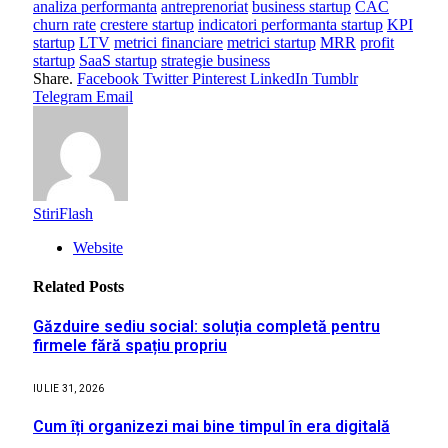
analiza performanta
antreprenoriat
business startup
CAC
churn rate
crestere startup
indicatori performanta startup
KPI
startup
LTV
metrici financiare
metrici startup
MRR
profit
startup
SaaS startup
strategie business
Share.
Facebook
Twitter
Pinterest
LinkedIn
Tumblr
Telegram
Email
StiriFlash
Website
Related
Posts
Găzduire sediu social: soluția completă pentru
firmele fără spațiu propriu
IULIE 31, 2026
Cum îți organizezi mai bine timpul în era digitală