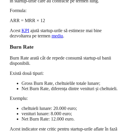
în startup-urile care au contracte pe termen lung.
Formula:
ARR = MRR × 12
Acest
KPI
ajută startup-urile să estimeze mai bine
dezvoltarea pe termen
mediu
.
Burn Rate
Burn Rate arată cât de repede consumă startup-ul banii
disponibili.
Există două tipuri:
Gross Burn Rate, cheltuielile totale lunare;
Net Burn Rate, diferența dintre venituri și cheltuieli.
Exemplu:
cheltuieli lunare: 20.000 euro;
venituri lunare: 8.000 euro;
Net Burn Rate: 12.000 euro.
Acest indicator este critic pentru startup-urile aflate în fază