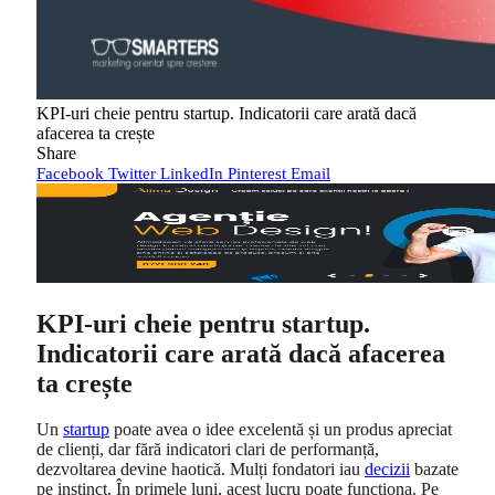
KPI-uri cheie pentru startup. Indicatorii care arată dacă
afacerea ta crește
Share
Facebook
Twitter
LinkedIn
Pinterest
Email
KPI-uri cheie pentru startup.
Indicatorii care arată dacă afacerea
ta crește
Un
startup
poate avea o idee excelentă și un produs apreciat
de clienți, dar fără indicatori clari de performanță,
dezvoltarea devine haotică. Mulți fondatori iau
decizii
bazate
pe instinct. În primele luni, acest lucru poate funcționa. Pe