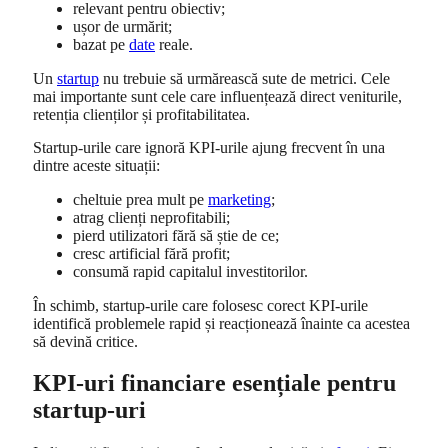
relevant pentru obiectiv;
ușor de urmărit;
bazat pe
date
reale.
Un
startup
nu trebuie să urmărească sute de metrici. Cele
mai importante sunt cele care influențează direct veniturile,
retenția clienților și profitabilitatea.
Startup-urile care ignoră KPI-urile ajung frecvent în una
dintre aceste situații:
cheltuie prea mult pe
marketing
;
atrag clienți neprofitabili;
pierd utilizatori fără să știe de ce;
cresc artificial fără profit;
consumă rapid capitalul investitorilor.
În schimb, startup-urile care folosesc corect KPI-urile
identifică problemele rapid și reacționează înainte ca acestea
să devină critice.
KPI-uri financiare esențiale pentru
startup-uri