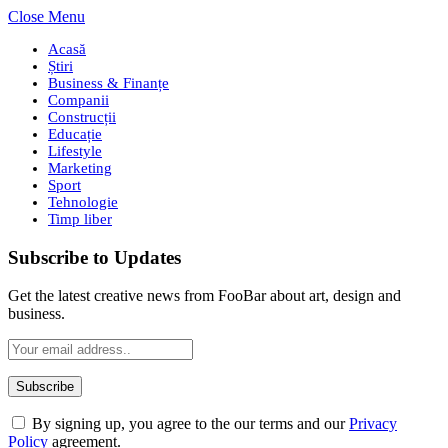
Close Menu
Acasă
Știri
Business & Finanțe
Companii
Construcții
Educație
Lifestyle
Marketing
Sport
Tehnologie
Timp liber
Subscribe to Updates
Get the latest creative news from FooBar about art, design and
business.
By signing up, you agree to the our terms and our
Privacy
Policy
agreement.