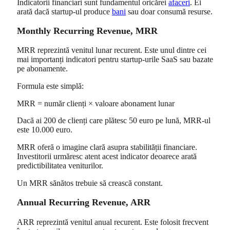
Indicatorii financiari sunt fundamentul oricărei
afaceri
. Ei
arată dacă startup-ul produce
bani
sau doar consumă resurse.
Monthly Recurring Revenue, MRR
MRR reprezintă venitul lunar recurent. Este unul dintre cei
mai importanți indicatori pentru startup-urile SaaS sau bazate
pe abonamente.
Formula este simplă:
MRR = număr clienți × valoare abonament lunar
Dacă ai 200 de clienți care plătesc 50 euro pe lună, MRR-ul
este 10.000 euro.
MRR oferă o imagine clară asupra stabilității financiare.
Investitorii urmăresc atent acest indicator deoarece arată
predictibilitatea veniturilor.
Un MRR sănătos trebuie să crească constant.
Annual Recurring Revenue, ARR
ARR reprezintă venitul anual recurent. Este folosit frecvent