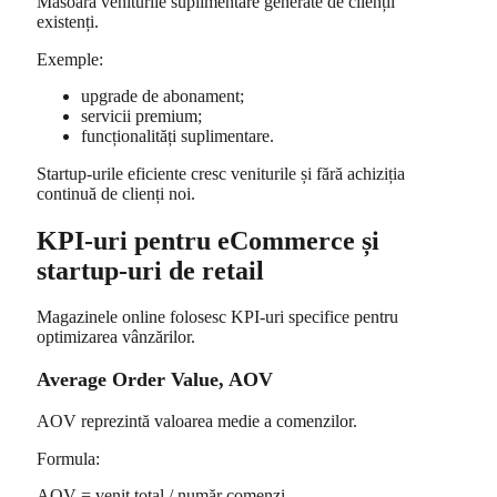
Măsoară veniturile suplimentare generate de clienții
existenți.
Exemple:
upgrade de abonament;
servicii premium;
funcționalități suplimentare.
Startup-urile eficiente cresc veniturile și fără achiziția
continuă de clienți noi.
KPI-uri pentru eCommerce și
startup-uri de retail
Magazinele online folosesc KPI-uri specifice pentru
optimizarea vânzărilor.
Average Order Value, AOV
AOV reprezintă valoarea medie a comenzilor.
Formula:
AOV = venit total / număr comenzi