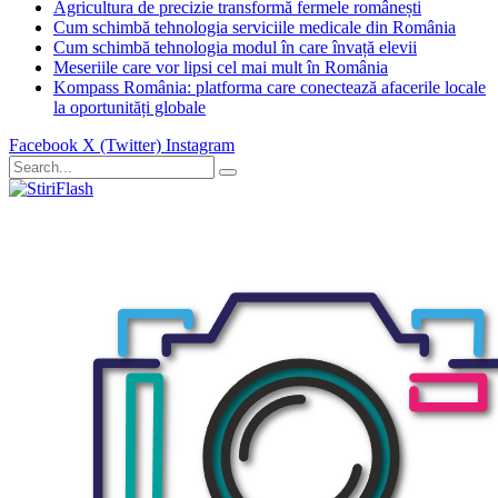
Agricultura de precizie transformă fermele românești
Cum schimbă tehnologia serviciile medicale din România
Cum schimbă tehnologia modul în care învață elevii
Meseriile care vor lipsi cel mai mult în România
Kompass România: platforma care conectează afacerile locale
la oportunități globale
Facebook
X (Twitter)
Instagram