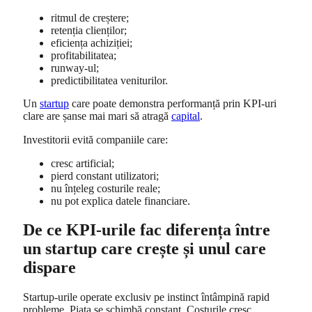
ritmul de creștere;
retenția clienților;
eficiența achiziției;
profitabilitatea;
runway-ul;
predictibilitatea veniturilor.
Un
startup
care poate demonstra performanță prin KPI-uri
clare are șanse mai mari să atragă
capital
.
Investitorii evită companiile care:
cresc artificial;
pierd constant utilizatori;
nu înțeleg costurile reale;
nu pot explica datele financiare.
De ce KPI-urile fac diferența între
un startup care crește și unul care
dispare
Startup-urile operate exclusiv pe instinct întâmpină rapid
probleme. Piața se schimbă constant. Costurile cresc.