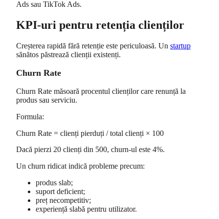
Ads sau TikTok Ads.
KPI-uri pentru retenția clienților
Creșterea rapidă fără retenție este periculoasă. Un
startup
sănătos păstrează clienții existenți.
Churn Rate
Churn Rate măsoară procentul clienților care renunță la
produs sau serviciu.
Formula:
Churn Rate = clienți pierduți / total clienți × 100
Dacă pierzi 20 clienți din 500, churn-ul este 4%.
Un churn ridicat indică probleme precum:
produs slab;
suport deficient;
preț necompetitiv;
experiență slabă pentru utilizator.