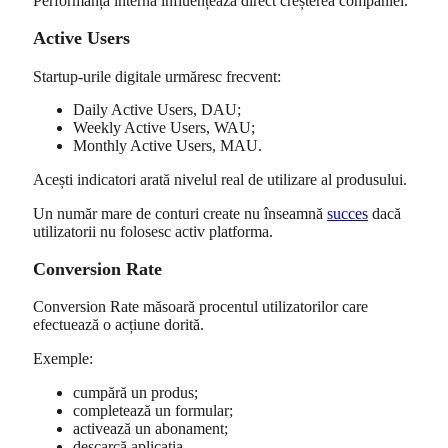
Performanța internă influențează direct creșterea companiei.
Active Users
Startup-urile digitale urmăresc frecvent:
Daily Active Users, DAU;
Weekly Active Users, WAU;
Monthly Active Users, MAU.
Acești indicatori arată nivelul real de utilizare al produsului.
Un număr mare de conturi create nu înseamnă
succes
dacă
utilizatorii nu folosesc activ platforma.
Conversion Rate
Conversion Rate măsoară procentul utilizatorilor care
efectuează o acțiune dorită.
Exemple:
cumpără un produs;
completează un formular;
activează un abonament;
descarcă aplicația.