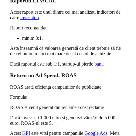
Raportul LTV:CAC
Acest raport este unul dintre cei mai analizați indicatori de
către
investitori
.
Raport recomandat:
minim 3:1.
Asta înseamnă că valoarea generată de client trebuie să fie
de cel puțin trei ori mai mare decât costul de achiziție.
Dacă raportul este sub 1:1, startup-ul pierde
bani
.
Return on Ad Spend, ROAS
ROAS arată eficiența campaniilor de publicitate.
Formula:
ROAS = venit generat din reclame / cost reclame
Dacă investești 1.000 euro și generezi vânzări de 5.000
euro, ROAS-ul este 5.
Acest
KPI
este vital pentru campaniile
Google Ads
, Meta