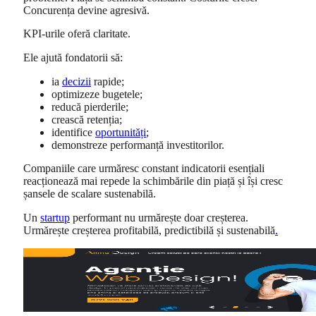
Concurența devine agresivă.
KPI-urile oferă claritate.
Ele ajută fondatorii să:
ia
decizii
rapide;
optimizeze bugetele;
reducă pierderile;
crească retenția;
identifice
oportunități
;
demonstreze performanță investitorilor.
Companiile care urmăresc constant indicatorii esențiali
reacționează mai repede la schimbările din piață și își cresc
șansele de scalare sustenabilă.
Un
startup
performant nu urmărește doar creșterea.
Urmărește creșterea profitabilă, predictibilă și sustenabilă
.