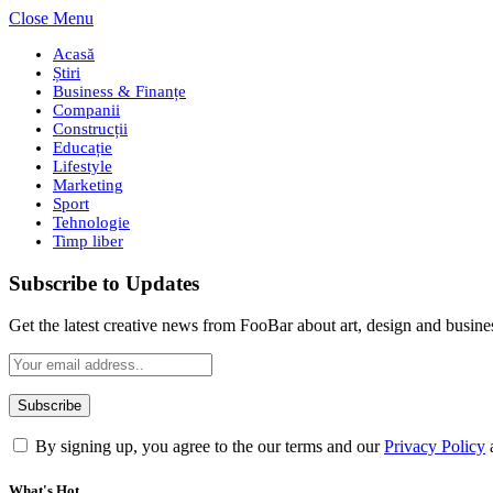
Close Menu
Acasă
Știri
Business & Finanțe
Companii
Construcții
Educație
Lifestyle
Marketing
Sport
Tehnologie
Timp liber
Subscribe to Updates
Get the latest creative news from FooBar about art, design and busine
By signing up, you agree to the our terms and our
Privacy Policy
What's Hot