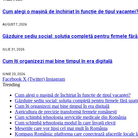
Cum alegi o mașină de închiriat în funcție de tipul vacanței
AUGUST 7, 2026
Găzduire sediu social: soluția completă pentru firmele fără
IULIE 31, 2026
Cum îți organizezi mai bine timpul în era digitală
IUNIE 23, 2026
Facebook
X (Twitter)
Instagram
Trending
Cum alegi o mașină de închiriat în funcție de tipul vacanței?
Găzduire sediu social: soluția completă pentru firmele fără spaț
Cum îți organizezi mai bine timpul în era digitală
Agricultura de precizie transformă fermele românești
Cum schimbă tehnologia serviciile medicale din România
Cum schimbă tehnologia modul în care învață elevii
Meseriile care vor lipsi cel mai mult în România
Kompass România: platforma care conectează afacerile locale la