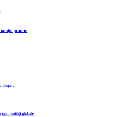
?
 spațiu propriu
iu propriu
 oportunități globale