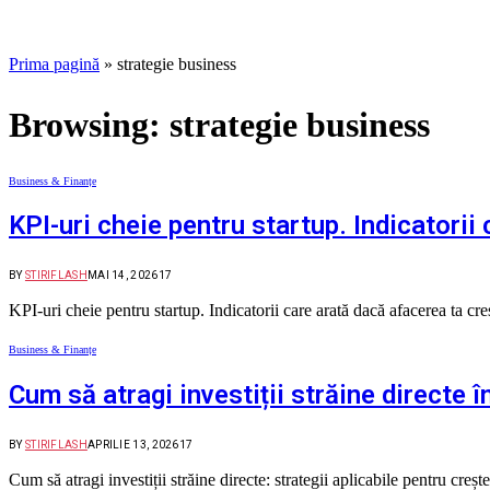
Prima pagină
»
strategie business
Browsing:
strategie business
Business & Finanțe
KPI-uri cheie pentru startup. Indicatorii
BY
STIRIFLASH
MAI 14, 2026
17
KPI-uri cheie pentru startup. Indicatorii care arată dacă afacerea ta c
Business & Finanțe
Cum să atragi investiții străine directe î
BY
STIRIFLASH
APRILIE 13, 2026
17
Cum să atragi investiții străine directe: strategii aplicabile pentru cre