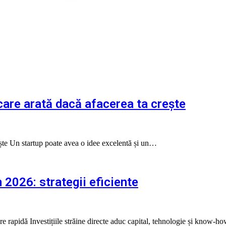
 care arată dacă afacerea ta crește
rește Un startup poate avea o idee excelentă și un…
n 2026: strategii eficiente
ștere rapidă Investițiile străine directe aduc capital, tehnologie și know