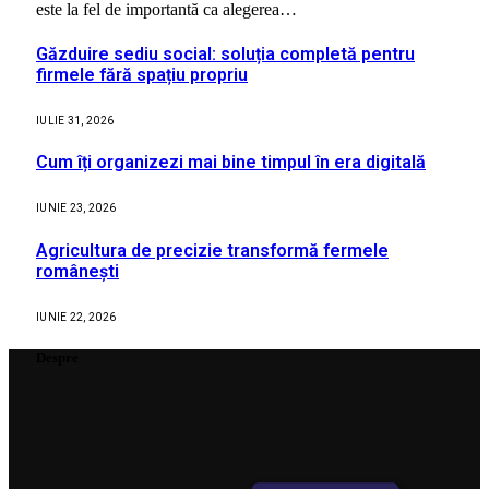
este la fel de importantă ca alegerea…
Găzduire sediu social: soluția completă pentru
firmele fără spațiu propriu
IULIE 31, 2026
Cum îți organizezi mai bine timpul în era digitală
IUNIE 23, 2026
Agricultura de precizie transformă fermele
românești
IUNIE 22, 2026
Despre