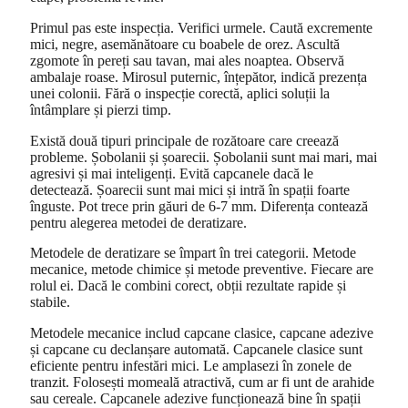
Primul pas este inspecția. Verifici urmele. Caută excremente
mici, negre, asemănătoare cu boabele de orez. Ascultă
zgomote în pereți sau tavan, mai ales noaptea. Observă
ambalaje roase. Mirosul puternic, înțepător, indică prezența
unei colonii. Fără o inspecție corectă, aplici soluții la
întâmplare și pierzi timp.
Există două tipuri principale de rozătoare care creează
probleme. Șobolanii și șoarecii. Șobolanii sunt mai mari, mai
agresivi și mai inteligenți. Evită capcanele dacă le
detectează. Șoarecii sunt mai mici și intră în spații foarte
înguste. Pot trece prin găuri de 6-7 mm. Diferența contează
pentru alegerea metodei de deratizare.
Metodele de deratizare se împart în trei categorii. Metode
mecanice, metode chimice și metode preventive. Fiecare are
rolul ei. Dacă le combini corect, obții rezultate rapide și
stabile.
Metodele mecanice includ capcane clasice, capcane adezive
și capcane cu declanșare automată. Capcanele clasice sunt
eficiente pentru infestări mici. Le amplasezi în zonele de
tranzit. Folosești momeală atractivă, cum ar fi unt de arahide
sau cereale. Capcanele adezive funcționează bine în spații