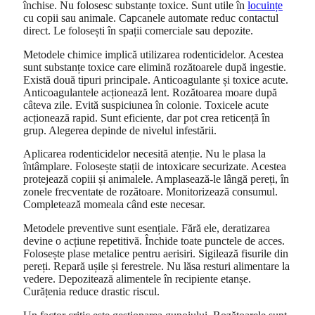
închise. Nu folosesc substanțe toxice. Sunt utile în
locuințe
cu copii sau animale. Capcanele automate reduc contactul
direct. Le folosești în spații comerciale sau depozite.
Metodele chimice implică utilizarea rodenticidelor. Acestea
sunt substanțe toxice care elimină rozătoarele după ingestie.
Există două tipuri principale. Anticoagulante și toxice acute.
Anticoagulantele acționează lent. Rozătoarea moare după
câteva zile. Evită suspiciunea în colonie. Toxicele acute
acționează rapid. Sunt eficiente, dar pot crea reticență în
grup. Alegerea depinde de nivelul infestării.
Aplicarea rodenticidelor necesită atenție. Nu le plasa la
întâmplare. Folosește stații de intoxicare securizate. Acestea
protejează copiii și animalele. Amplasează-le lângă pereți, în
zonele frecventate de rozătoare. Monitorizează consumul.
Completează momeala când este necesar.
Metodele preventive sunt esențiale. Fără ele, deratizarea
devine o acțiune repetitivă. Închide toate punctele de acces.
Folosește plase metalice pentru aerisiri. Sigilează fisurile din
pereți. Repară ușile și ferestrele. Nu lăsa resturi alimentare la
vedere. Depozitează alimentele în recipiente etanșe.
Curățenia reduce drastic riscul.