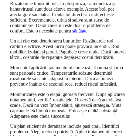
Rozătoarele transmit boli. Leptospiroza, salmoneloza și
hantavirusul sunt doar câteva exemple. Aceste boli pot
afecta grav sănătatea. Contactul direct sau indirect este
suficient. Excrementele, urina și saliva sunt surse de
contaminare. Deratizarea nu este doar o problemă de
confort. Este o necesitate pentru
sănătate
.
Un alt risc este deteriorarea bunurilor. Rozătoarele rod
cabluri electrice. Acest lucru poate provoca incendii. Rod
mobilier, izolații și pereți. Pagubele cresc rapid. Dacă intervii
târziu, costurile de reparație depășesc costul deratizării.
Momentul aplicării tratamentului contează. Toamna și iarna
sunt perioade critice. Temperaturile scăzute determină
rozătoarele să caute adăpost în interior. Dacă acționezi
preventiv înainte de sezonul rece, reduci riscul infestării.
Monitorizarea este o etapă ignorată frecvent. După aplicarea
tratamentului, verifică rezultatele. Observă dacă activitatea
scade. Dacă nu vezi îmbunătățiri, ajustează strategia. Mută
capcanele. Schimbă momeala. Folosește o altă substanță.
Adaptarea este cheia succesului.
Un plan eficient de deratizare include pași clari. Identifici
problema. Alegi metoda potrivită. Aplici tratamentul corect.