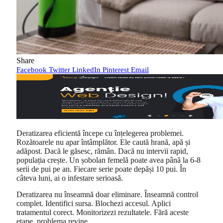
Share
Facebook
Twitter
LinkedIn
Pinterest
Email
Deratizarea eficientă începe cu înțelegerea problemei.
Rozătoarele nu apar întâmplător. Ele caută hrană, apă și
adăpost. Dacă le găsesc, rămân. Dacă nu intervii rapid,
populația crește. Un șobolan femelă poate avea până la 6-8
serii de pui pe an. Fiecare serie poate depăși 10 pui. În
câteva luni, ai o infestare serioasă.
Deratizarea nu înseamnă doar eliminare. Înseamnă control
complet. Identifici sursa. Blochezi accesul. Aplici
tratamentul corect. Monitorizezi rezultatele. Fără aceste
etape, problema revine.