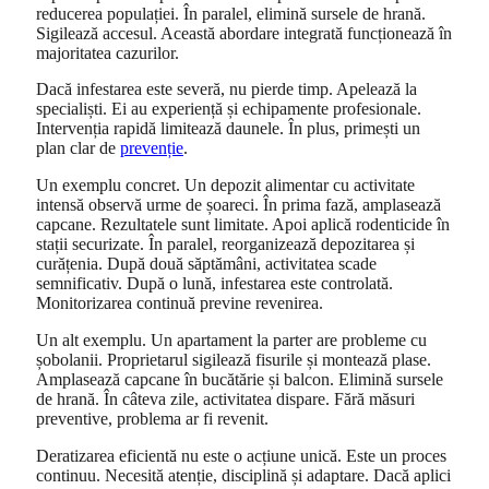
reducerea populației. În paralel, elimină sursele de hrană.
Sigilează accesul. Această abordare integrată funcționează în
majoritatea cazurilor.
Dacă infestarea este severă, nu pierde timp. Apelează la
specialiști. Ei au experiență și echipamente profesionale.
Intervenția rapidă limitează daunele. În plus, primești un
plan clar de
prevenție
.
Un exemplu concret. Un depozit alimentar cu activitate
intensă observă urme de șoareci. În prima fază, amplasează
capcane. Rezultatele sunt limitate. Apoi aplică rodenticide în
stații securizate. În paralel, reorganizează depozitarea și
curățenia. După două săptămâni, activitatea scade
semnificativ. După o lună, infestarea este controlată.
Monitorizarea continuă previne revenirea.
Un alt exemplu. Un apartament la parter are probleme cu
șobolanii. Proprietarul sigilează fisurile și montează plase.
Amplasează capcane în bucătărie și balcon. Elimină sursele
de hrană. În câteva zile, activitatea dispare. Fără măsuri
preventive, problema ar fi revenit.
Deratizarea eficientă nu este o acțiune unică. Este un proces
continuu. Necesită atenție, disciplină și adaptare. Dacă aplici