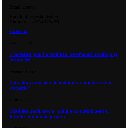
Detalii contact:
Email:
office@stiriflash.ro
Contact:
+1-320-0123-451
Facebook
Cele mai citite
Creșterea joburilor remote în România: avantaje și
provocări
IANUARIE 25, 2026
Cum alegi o mașină de închiriat în funcție de tipul
vacanței?
AUGUST 7, 2026
Găzduire sediu social: soluția completă pentru
firmele fără spațiu propriu