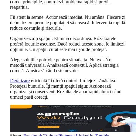
corect principiile, controlezi problema rapid și previi
reapariția.
Fii atent la semne. Acționează imediat. Nu amâna. Fiecare zi
de întârziere permite populației să crească. Intervenția rapidă
reduce costurile și riscurile.
Organizează-ți spațiul. Elimină dezordinea. Rozătoarele
preferă locurile ascunse. Dacă reduci aceste zone, le limitezi
opțiunile. Un spațiu curat este mai ușor de protejat.
Alege soluțiile potrivite pentru situația ta. Nu există o
metodă universală. Analizează contextul. Aplică strategia
corectă. Ajustează când este nevoie.
Deratizare
eficientă îți oferă control. Protejezi sănătatea.
Protejezi bunurile. Îți menții spațiul sigur. Acționează
organizat și consecvent. Rezultatele apar rapid atunci când
urmezi pașii corecți.
Share.
Facebook
Twitter
Pinterest
LinkedIn
Tumblr