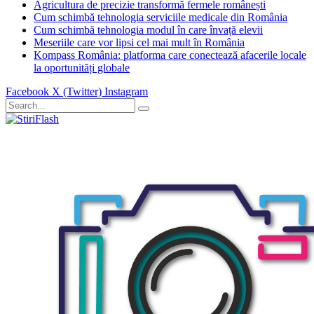
Agricultura de precizie transformă fermele românești
Cum schimbă tehnologia serviciile medicale din România
Cum schimbă tehnologia modul în care învață elevii
Meseriile care vor lipsi cel mai mult în România
Kompass România: platforma care conectează afacerile locale
la oportunități globale
Facebook
X (Twitter)
Instagram