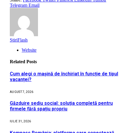
Telegram
Email
StiriFlash
Website
Related
Posts
Cum alegi o mașină de închiriat în funcție de tipul
vacanței?
AUGUST 7, 2026
Găzduire sediu social: soluția completă pentru
firmele fără spațiu propriu
IULIE 31, 2026
Kompass România: platforma care conectează