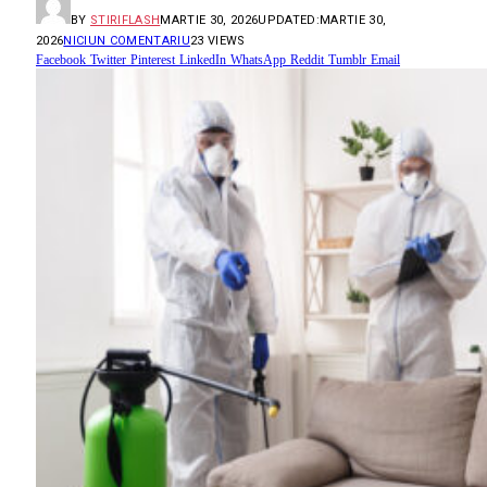
BY
STIRIFLASH
MARTIE 30, 2026
UPDATED:
MARTIE 30,
2026
NICIUN COMENTARIU
23
VIEWS
Facebook
Twitter
Pinterest
LinkedIn
WhatsApp
Reddit
Tumblr
Email