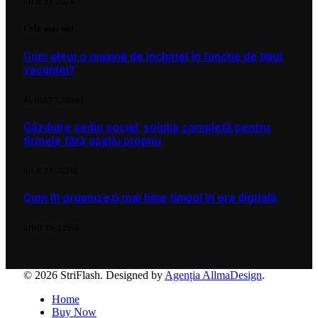
IULIE 31, 2026
Cele mai noi
Cum alegi o mașină de închiriat în funcție de tipul
vacanței?
AUGUST 7, 2026
1
Găzduire sediu social: soluția completă pentru
firmele fără spațiu propriu
IULIE 31, 2026
2
Cum îți organizezi mai bine timpul în era digitală
IUNIE 23, 2026
5
© 2026 StriFlash. Designed by
Agenția AllmaDesign
.
Home
Buy Now