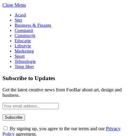
Close Menu
Acasă
Știri
Business & Finanțe
Companii
Construcții
Educație
Lifestyle
Marketing
Sport
Tehnologie
Timp liber
Subscribe to Updates
Get the latest creative news from FooBar about art, design and
business.
By signing up, you agree to the our terms and our
Privacy
Policy
agreement.