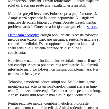
Monitorizezi constant. Previn reinfestarea. Fiecare etapă are
rolul ei. Dacă sari peste una, rezultatul este instabil.
Mulți fac greșeli frecvente. Folosesc prea puțină momeală.
Amplasează capcanele în locuri nepotrivite. Nu sigilează
punctele de acces. Ignoră curățenia. Aceste greșeli mențin
problema activă. Corectarea lor îți crește șansele de
succes
.
Deratizara ecologică
câștigă popularitate. Aceasta folosește
metode non-toxice. Capcane mecanice, repelente naturale și
control al mediului. Este o opțiune bună pentru familii și
spații sensibile. Eficiența depinde de disciplină și
consistență.
Repelentele naturale includ uleiuri esențiale, cum ar fi mentă
sau eucalipt. Acestea pot descuraja rozătoarele. Nu elimină
infestările mari. Le folosești ca măsură complementară. Nu
te baza exclusiv pe ele.
Tehnologia modernă aduce soluții noi. Stațiile inteligente
monitorizează activitatea rozătoarelor. Trimit alerte în timp
real. Optimizezi intervenția. Reduci costurile pe termen lung.
Aceste soluții sunt folosite mai ales în spații comerciale.
Pentru rezultate rapide, combină metodele. Folosește
capcane pentru captură imediată. Aplică rodenticide pentru