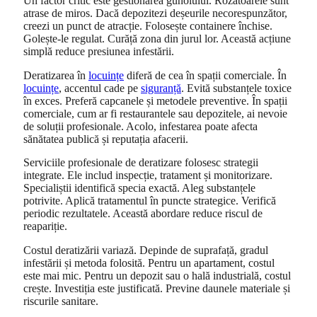
Un factor critic este gestionarea gunoiului. Rozătoarele sunt
atrase de miros. Dacă depozitezi deșeurile necorespunzător,
creezi un punct de atracție. Folosește containere închise.
Golește-le regulat. Curăță zona din jurul lor. Această acțiune
simplă reduce presiunea infestării.
Deratizarea în
locuințe
diferă de cea în spații comerciale. În
locuințe
, accentul cade pe
siguranță
. Evită substanțele toxice
în exces. Preferă capcanele și metodele preventive. În spații
comerciale, cum ar fi restaurantele sau depozitele, ai nevoie
de soluții profesionale. Acolo, infestarea poate afecta
sănătatea publică și reputația afacerii.
Serviciile profesionale de deratizare folosesc strategii
integrate. Ele includ inspecție, tratament și monitorizare.
Specialiștii identifică specia exactă. Aleg substanțele
potrivite. Aplică tratamentul în puncte strategice. Verifică
periodic rezultatele. Această abordare reduce riscul de
reapariție.
Costul deratizării variază. Depinde de suprafață, gradul
infestării și metoda folosită. Pentru un apartament, costul
este mai mic. Pentru un depozit sau o hală industrială, costul
crește. Investiția este justificată. Previne daunele materiale și
riscurile sanitare.