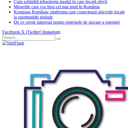
Cum schimbă tehnologia modul în care învață elevii
Meseriile care vor lipsi cel mai mult în România
Kompass România: platforma care conectează afacerile locale
la oportunități globale
De ce crește interesul pentru sistemele de stocare a energiei
Facebook
X (Twitter)
Instagram