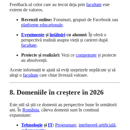
Feedback-ul celor care au trecut deja prin
facultate
este
extrem de valoros.
Recenzii online:
Forumuri, grupuri de Facebook sau
platforme educaționale
.
Evenimente
și
întâlniri
cu alumni:
Îți oferă o
perspectivă realistă asupra vieții și carierei după
facultate
.
Proiecte și realizări:
Vezi ce
competențe
și proiecte
au absolvenții.
Aceste informații te ajută să eviți surprizele neplăcute și să
alegi o
facultate
care chiar livrează valoare.
8. Domeniile în creștere în 2026
Este util să știi ce domenii au perspective bune în următorii
ani. În
România
, câteva domenii sunt în continuă
expansiune:
Tehnologie
și
IT
:
Programare
,
inteligență artificială
,