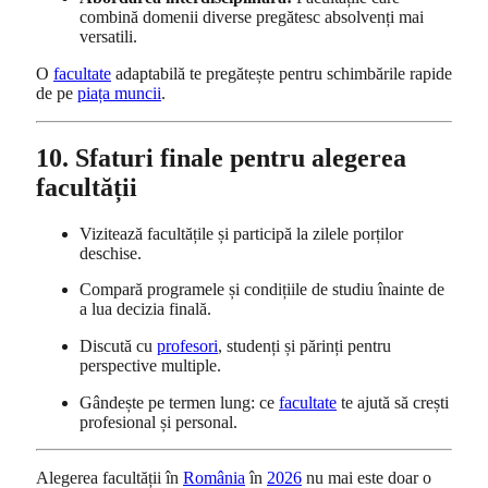
combină domenii diverse pregătesc absolvenți mai
versatili.
O
facultate
adaptabilă te pregătește pentru schimbările rapide
de pe
piața muncii
.
10. Sfaturi finale pentru alegerea
facultății
Vizitează facultățile și participă la zilele porților
deschise.
Compară programele și condițiile de studiu înainte de
a lua decizia finală.
Discută cu
profesori
, studenți și părinți pentru
perspective multiple.
Gândește pe termen lung: ce
facultate
te ajută să crești
profesional și personal.
Alegerea facultății în
România
în
2026
nu mai este doar o