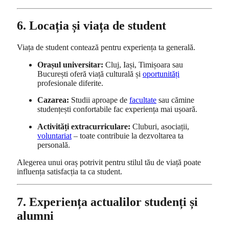
6. Locația și viața de student
Viața de student contează pentru experiența ta generală.
Orașul universitar:
Cluj, Iași, Timișoara sau
București oferă viață culturală și
oportunități
profesionale diferite.
Cazarea:
Studii aproape de
facultate
sau cămine
studențești confortabile fac experiența mai ușoară.
Activități extracurriculare:
Cluburi, asociații,
voluntariat
– toate contribuie la dezvoltarea ta
personală.
Alegerea unui oraș potrivit pentru stilul tău de viață poate
influența satisfacția ta ca student.
7. Experiența actualilor studenți și
alumni