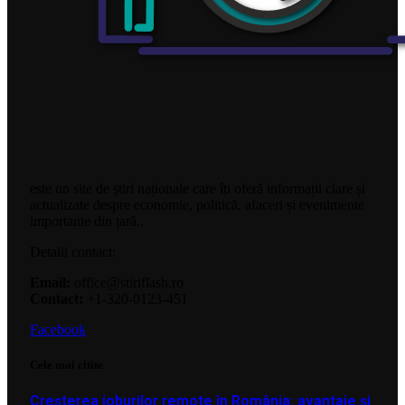
este un site de știri naționale care îți oferă informații clare și
actualizate despre economie, politică, afaceri și evenimente
importante din țară..
Detalii contact:
Email:
office@stiriflash.ro
Contact:
+1-320-0123-451
Facebook
Cele mai citite
Creșterea joburilor remote în România: avantaje și