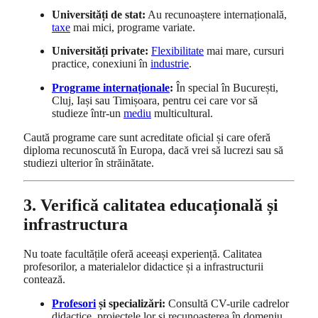
Universități de stat:
Au recunoaștere internațională,
taxe
mai mici, programe variate.
Universități private:
Flexibilitate
mai mare, cursuri
practice, conexiuni în
industrie
.
Programe internaționale
:
În special în București,
Cluj, Iași sau Timișoara, pentru cei care vor să
studieze într-un
mediu
multicultural.
Caută programe care sunt acreditate oficial și care oferă
diploma recunoscută în Europa, dacă vrei să lucrezi sau să
studiezi ulterior în străinătate.
3. Verifică calitatea educațională și
infrastructura
Nu toate facultățile oferă aceeași experiență. Calitatea
profesorilor, a materialelor didactice și a infrastructurii
contează.
Profesori
și specializări:
Consultă CV-urile cadrelor
didactice, proiectele lor și recunoașterea în domeniu.