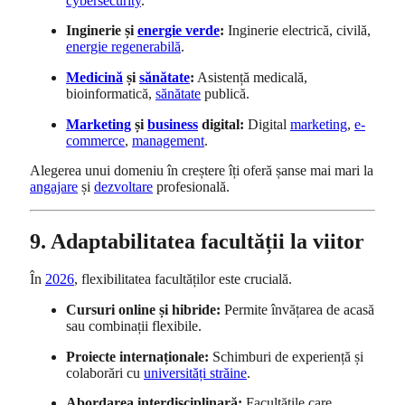
cybersecurity
.
Inginerie și
energie verde
:
Inginerie electrică, civilă,
energie regenerabilă
.
Medicină
și
sănătate
:
Asistență medicală,
bioinformatică,
sănătate
publică.
Marketing
și
business
digital:
Digital
marketing
,
e-
commerce
,
management
.
Alegerea unui domeniu în creștere îți oferă șanse mai mari la
angajare
și
dezvoltare
profesională.
9. Adaptabilitatea facultății la viitor
În
2026
, flexibilitatea facultăților este crucială.
Cursuri online și hibride:
Permite învățarea de acasă
sau combinații flexibile.
Proiecte internaționale:
Schimburi de experiență și
colaborări cu
universități străine
.
Abordarea interdisciplinară:
Facultățile care