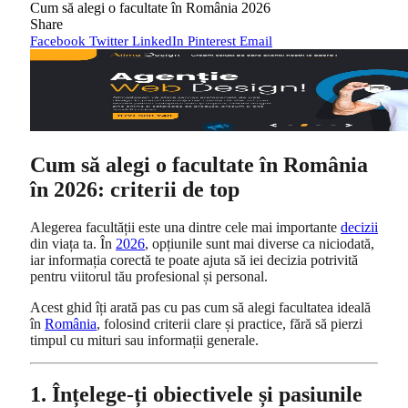
Cum să alegi o facultate în România 2026
Share
Facebook
Twitter
LinkedIn
Pinterest
Email
Cum să alegi o facultate în România
în 2026: criterii de top
Alegerea facultății este una dintre cele mai importante
decizii
din viața ta. În
2026
, opțiunile sunt mai diverse ca niciodată,
iar informația corectă te poate ajuta să iei decizia potrivită
pentru viitorul tău profesional și personal.
Acest ghid îți arată pas cu pas cum să alegi facultatea ideală
în
România
, folosind criterii clare și practice, fără să pierzi
timpul cu mituri sau informații generale.
1. Înțelege-ți obiectivele și pasiunile