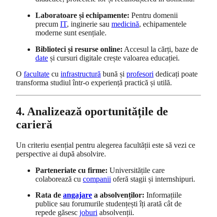
Laboratoare și echipamente:
Pentru domenii
precum
IT
, inginerie sau
medicină
, echipamentele
moderne sunt esențiale.
Biblioteci și resurse online:
Accesul la cărți, baze de
date
și cursuri digitale crește valoarea educației.
O
facultate
cu
infrastructură
bună și
profesori
dedicați poate
transforma studiul într-o experiență practică și utilă.
4. Analizează oportunitățile de
carieră
Un criteriu esențial pentru alegerea facultății este să vezi ce
perspective ai după absolvire.
Parteneriate cu firme:
Universitățile care
colaborează cu
companii
oferă stagii și internshipuri.
Rata de
angajare
a absolvenților:
Informațiile
publice sau forumurile studențești îți arată cât de
repede găsesc
joburi
absolvenții.