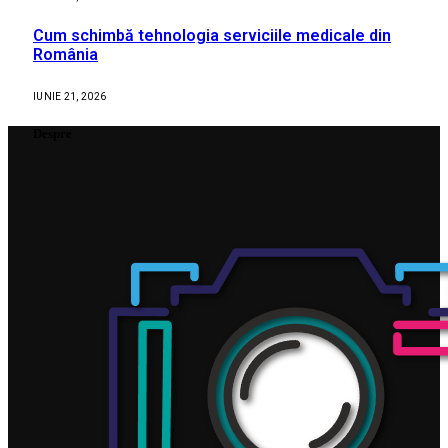
Cum schimbă tehnologia serviciile medicale din
România
IUNIE 21, 2026
Despre