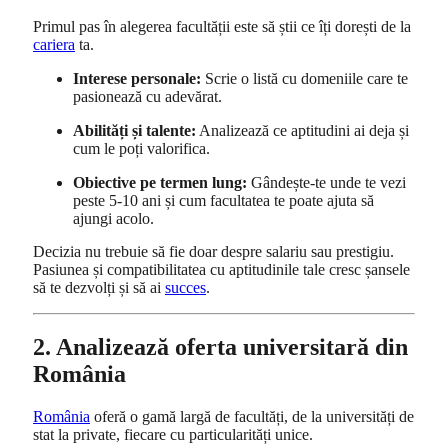
Primul pas în alegerea facultății este să știi ce îți dorești de la
cariera
ta.
Interese personale:
Scrie o listă cu domeniile care te
pasionează cu adevărat.
Abilități și talente:
Analizează ce aptitudini ai deja și
cum le poți valorifica.
Obiective pe termen lung:
Gândește-te unde te vezi
peste 5-10 ani și cum facultatea te poate ajuta să
ajungi acolo.
Decizia nu trebuie să fie doar despre salariu sau prestigiu.
Pasiunea și compatibilitatea cu aptitudinile tale cresc șansele
să te dezvolți și să ai
succes
.
2. Analizează oferta universitară din
România
România
oferă o gamă largă de facultăți, de la universități de
stat la private, fiecare cu particularități unice.