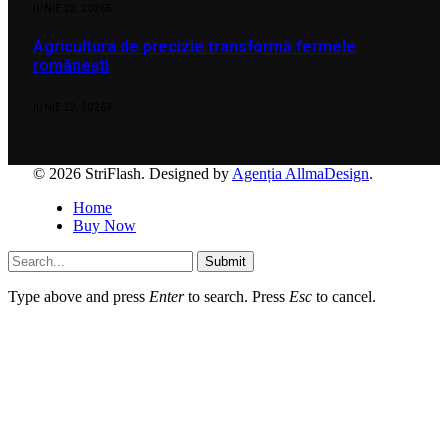
IUNIE 23, 2026
5
Agricultura de precizie transformă fermele
românești
IUNIE 22, 2026
3
© 2026 StriFlash. Designed by
Agenția AllmaDesign
.
Home
Buy Now
Submit
Type above and press
Enter
to search. Press
Esc
to cancel.