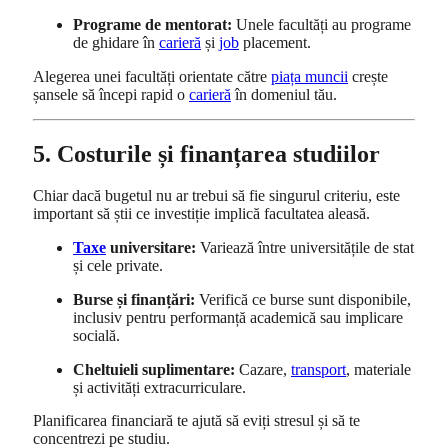
Programe de mentorat:
Unele facultăți au programe
de ghidare în
carieră
și
job
placement.
Alegerea unei facultăți orientate către
piața muncii
crește
șansele să începi rapid o
carieră
în domeniul tău.
5. Costurile și finanțarea studiilor
Chiar dacă bugetul nu ar trebui să fie singurul criteriu, este
important să știi ce investiție implică facultatea aleasă.
Taxe
universitare:
Variează între universitățile de stat
și cele private.
Burse și finanțări:
Verifică ce burse sunt disponibile,
inclusiv pentru performanță academică sau implicare
socială.
Cheltuieli suplimentare:
Cazare,
transport
, materiale
și activități extracurriculare.
Planificarea financiară te ajută să eviți stresul și să te
concentrezi pe studiu.