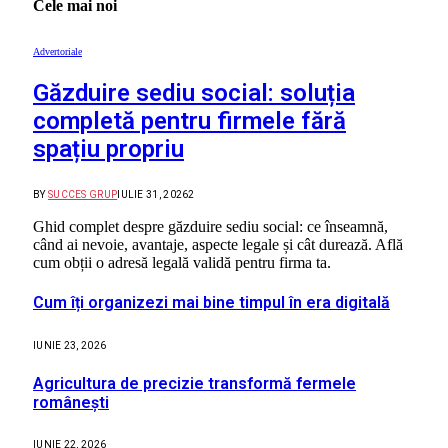
Cele mai noi
Advertoriale
Găzduire sediu social: soluția
completă pentru firmele fără
spațiu propriu
BY
SUCCES GRUP
IULIE 31, 2026
2
Ghid complet despre găzduire sediu social: ce înseamnă,
când ai nevoie, avantaje, aspecte legale și cât durează. Află
cum obții o adresă legală validă pentru firma ta.
Cum îți organizezi mai bine timpul în era digitală
IUNIE 23, 2026
Agricultura de precizie transformă fermele
românești
IUNIE 22, 2026