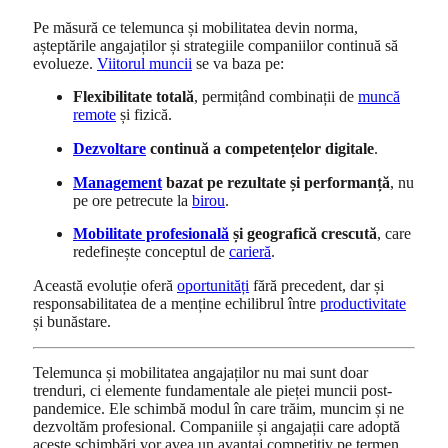
Pe măsură ce telemunca și mobilitatea devin norma,
așteptările angajaților și strategiile companiilor continuă să
evolueze.
Viitorul muncii
se va baza pe:
Flexibilitate totală
, permițând combinații de
muncă
remote
și fizică.
Dezvoltare
continuă a competențelor digitale
.
Management
bazat pe rezultate și performanță
, nu
pe ore petrecute la
birou
.
Mobilitate profesională
și geografică crescută
, care
redefinește conceptul de
carieră
.
Această evoluție oferă
oportunități
fără precedent, dar și
responsabilitatea de a menține echilibrul între
productivitate
și bunăstare.
Telemunca și mobilitatea angajaților nu mai sunt doar
trenduri, ci elemente fundamentale ale pieței muncii post-
pandemice. Ele schimbă modul în care trăim, muncim și ne
dezvoltăm profesional. Companiile și angajații care adoptă
aceste schimbări vor avea un avantaj competitiv pe termen