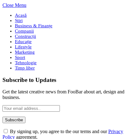
Close Menu
Acasă
Știri
Business & Finanțe
Companii
Construcții
Educație
Lifestyle
Marketing
Sport
Tehnologie
Timp liber
Subscribe to Updates
Get the latest creative news from FooBar about art, design and
business.
By signing up, you agree to the our terms and our
Privacy
Policy
agreement.