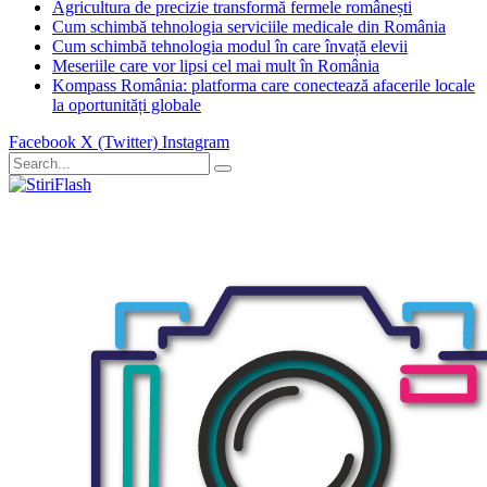
Agricultura de precizie transformă fermele românești
Cum schimbă tehnologia serviciile medicale din România
Cum schimbă tehnologia modul în care învață elevii
Meseriile care vor lipsi cel mai mult în România
Kompass România: platforma care conectează afacerile locale
la oportunități globale
Facebook
X (Twitter)
Instagram