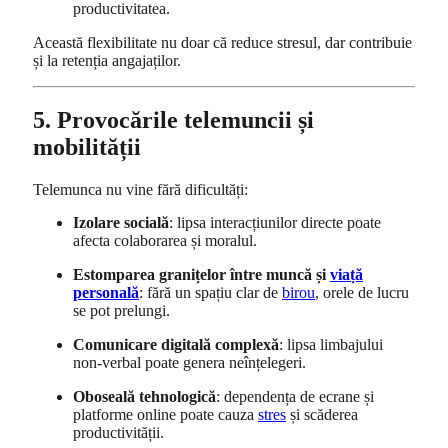
productivitatea.
Această flexibilitate nu doar că reduce stresul, dar contribuie
și la retenția angajaților.
5. Provocările telemuncii și
mobilității
Telemunca nu vine fără dificultăți:
Izolare socială
: lipsa interacțiunilor directe poate
afecta colaborarea și moralul.
Estomparea granițelor între muncă și
viață
personală
: fără un spațiu clar de
birou
, orele de lucru
se pot prelungi.
Comunicare digitală complexă
: lipsa limbajului
non-verbal poate genera neînțelegeri.
Oboseală tehnologică
: dependența de ecrane și
platforme online poate cauza
stres
și scăderea
productivității.