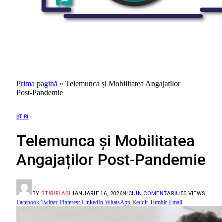
Prima pagină
»
Telemunca și Mobilitatea Angajaților
Post‑Pandemie
ȘTIRI
Telemunca și Mobilitatea
Angajaților Post‑Pandemie
BY
STIRIFLASH
IANUARIE 16, 2026
NICIUN COMENTARIU
50
VIEWS
Facebook
Twitter
Pinterest
LinkedIn
WhatsApp
Reddit
Tumblr
Email