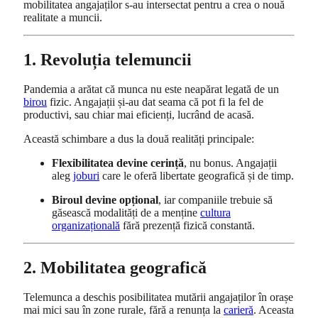
mobilitatea angajaților s-au intersectat pentru a crea o nouă
realitate a muncii.
1. Revoluția telemuncii
Pandemia a arătat că munca nu este neapărat legată de un
birou
fizic. Angajații și-au dat seama că pot fi la fel de
productivi, sau chiar mai eficienți, lucrând de acasă.
Această schimbare a dus la două realități principale:
Flexibilitatea devine cerință
, nu bonus. Angajații
aleg
joburi
care le oferă libertate geografică și de timp.
Biroul devine opțional
, iar companiile trebuie să
găsească modalități de a menține
cultura
organizațională
fără prezență fizică constantă.
2. Mobilitatea geografică
Telemunca a deschis posibilitatea mutării angajaților în orașe
mai mici sau în zone rurale, fără a renunța la
carieră
. Aceasta