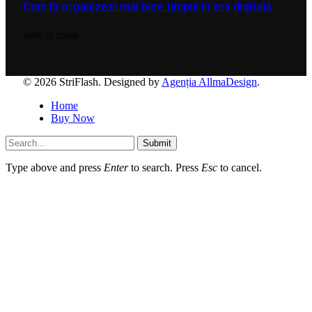
Cum îți organizezi mai bine timpul în era digitală
IUNIE 23, 2026
5
© 2026 StriFlash. Designed by
Agenția AllmaDesign
.
Home
Buy Now
Submit
Type above and press
Enter
to search. Press
Esc
to cancel.