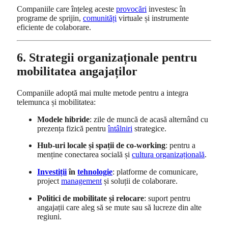
Companiile care înțeleg aceste
provocări
investesc în
programe de sprijin,
comunități
virtuale și instrumente
eficiente de colaborare.
6. Strategii organizaționale pentru
mobilitatea angajaților
Companiile adoptă mai multe metode pentru a integra
telemunca și mobilitatea:
Modele hibride
: zile de muncă de acasă alternând cu
prezența fizică pentru
întâlniri
strategice.
Hub-uri locale și spații de co-working
: pentru a
menține conectarea socială și
cultura organizațională
.
Investiții
în
tehnologie
: platforme de comunicare,
project
management
și soluții de colaborare.
Politici de mobilitate și relocare
: suport pentru
angajații care aleg să se mute sau să lucreze din alte
regiuni.