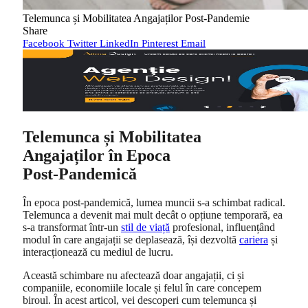
Telemunca și Mobilitatea Angajaților Post‑Pandemie
Share
Facebook
Twitter
LinkedIn
Pinterest
Email
Telemunca și Mobilitatea
Angajaților în Epoca
Post‑Pandemică
În epoca post‑pandemică, lumea muncii s-a schimbat radical.
Telemunca a devenit mai mult decât o opțiune temporară, ea
s-a transformat într-un
stil de viață
profesional, influențând
modul în care angajații se deplasează, își dezvoltă
cariera
și
interacționează cu mediul de lucru.
Această schimbare nu afectează doar angajații, ci și
companiile, economiile locale și felul în care concepem
biroul. În acest articol, vei descoperi cum telemunca și