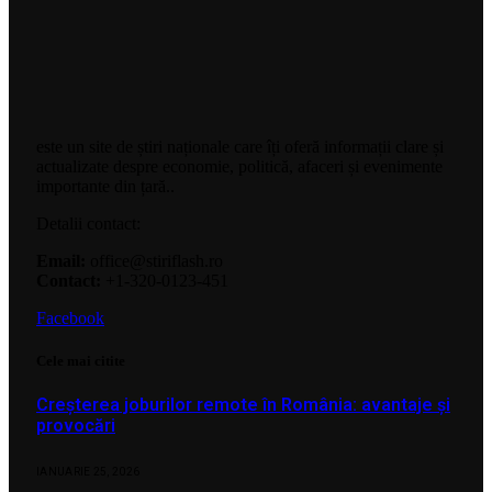
este un site de știri naționale care îți oferă informații clare și
actualizate despre economie, politică, afaceri și evenimente
importante din țară..
Detalii contact:
Email:
office@stiriflash.ro
Contact:
+1-320-0123-451
Facebook
Cele mai citite
Creșterea joburilor remote în România: avantaje și
provocări
IANUARIE 25, 2026