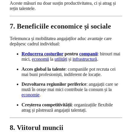
Aceste măsuri nu doar susțin productivitatea, ci și atrag și
rețin talentele.
7. Beneficiile economice și sociale
Telemunca și mobilitatea angajaților aduc avantaje care
depășesc cadrul individual:
Reducerea costurilor
pentru
companii
: birouri mai
mici,
economii
la
utilități
și
infrastructură
.
Acces global la talente
: companiile pot recruta cei
mai buni profesioniști, indiferent de locație.
Dezvoltarea regiunilor periferice
: angajații care se
mută în orașe mai mici contribuie la consum și la
economie
.
Creșterea competitivității
: organizațiile flexibile
atrag și păstrează angajații talentați.
8. Viitorul muncii