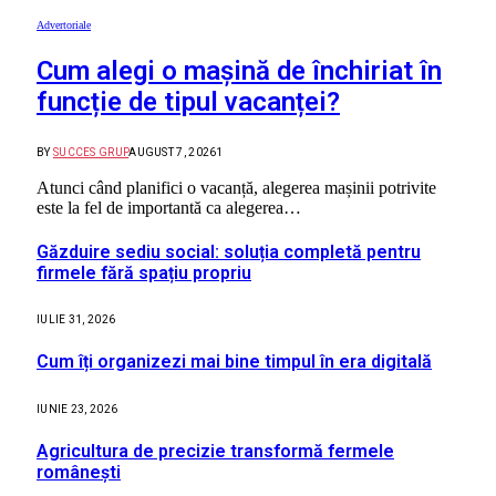
Advertoriale
Cum alegi o mașină de închiriat în
funcție de tipul vacanței?
BY
SUCCES GRUP
AUGUST 7, 2026
1
Atunci când planifici o vacanță, alegerea mașinii potrivite
este la fel de importantă ca alegerea…
Găzduire sediu social: soluția completă pentru
firmele fără spațiu propriu
IULIE 31, 2026
Cum îți organizezi mai bine timpul în era digitală
IUNIE 23, 2026
Agricultura de precizie transformă fermele
românești