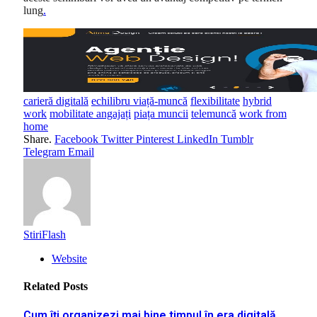
lung
.
carieră digitală
echilibru viață-muncă
flexibilitate
hybrid
work
mobilitate angajați
piața muncii
telemuncă
work from
home
Share.
Facebook
Twitter
Pinterest
LinkedIn
Tumblr
Telegram
Email
StiriFlash
Website
Related
Posts
Cum îți organizezi mai bine timpul în era digitală