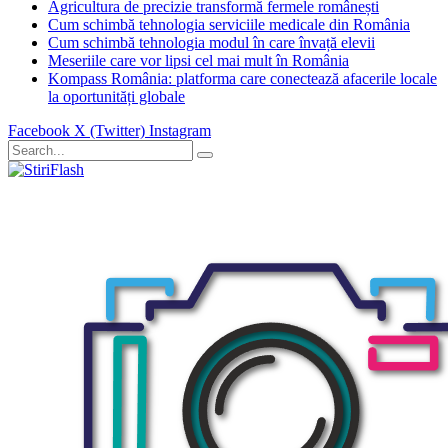
Agricultura de precizie transformă fermele românești
Cum schimbă tehnologia serviciile medicale din România
Cum schimbă tehnologia modul în care învață elevii
Meseriile care vor lipsi cel mai mult în România
Kompass România: platforma care conectează afacerile locale
la oportunități globale
Facebook
X (Twitter)
Instagram