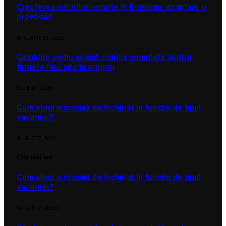
Creșterea joburilor remote în România: avantaje și
provocări
IANUARIE 25, 2026
Găzduire sediu social: soluția completă pentru
firmele fără spațiu propriu
IULIE 31, 2026
Cum alegi o mașină de închiriat în funcție de tipul
vacanței?
AUGUST 7, 2026
Cele mai noi
Cum alegi o mașină de închiriat în funcție de tipul
vacanței?
AUGUST 7, 2026
1