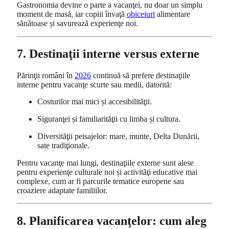
Gastronomia devine o parte a vacanţei, nu doar un simplu
moment de masă, iar copiii învaţă
obiceiuri
alimentare
sănătoase și savurează experienţe noi.
7. Destinaţii interne versus externe
Părinţii români în
2026
continuă să prefere destinaţiile
interne pentru vacanţe scurte sau medii, datorită:
Costurilor mai mici și accesibilităţii.
Siguranţei și familiarităţii cu limba și cultura.
Diversităţii peisajelor: mare, munte, Delta Dunării,
sate tradiţionale.
Pentru vacanţe mai lungi, destinaţiile externe sunt alese
pentru experienţe culturale noi și activităţi educative mai
complexe, cum ar fi parcurile tematice europene sau
croaziere adaptate familiilor.
8. Planificarea vacanţelor: cum aleg