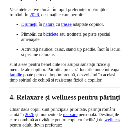
Vacanţele active rămân în topul preferinţelor părinţilor
români. În
2026
, destinaţiile care permit:
Drumeţii
în
natură
cu
trasee
adaptate copiilor.
Plimbări cu
biciclete
sau trotinetă pe piste special
amenajate.
Activităţi nautice: caiac, stand-up paddle, înot în lacuri
și piscine naturale.
sunt alese pentru beneficiile lor asupra sănătăţii fizice și
mentale ale copiilor. Părinţii apreciază locurile unde întreaga
familie
poate petrece timp împreună, dezvoltând în același
timp spiritul de echipă și rezistența fizică a copiilor.
4. Relaxare și wellness pentru părinţi
Chiar dacă copiii sunt principala prioritate, părinţii români
caută în
2026
și momente de
relaxare
personală. Destinaţiile
care combină activităţile pentru copii cu facilităţi de
wellness
pentru adulţi devin preferate: