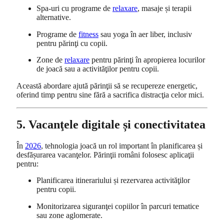
Spa-uri cu programe de
relaxare
, masaje și terapii
alternative.
Programe de
fitness
sau yoga în aer liber, inclusiv
pentru părinţi cu copii.
Zone de
relaxare
pentru părinţi în apropierea locurilor
de joacă sau a activităţilor pentru copii.
Această abordare ajută părinţii să se recupereze energetic,
oferind timp pentru sine fără a sacrifica distracţia celor mici.
5. Vacanţele digitale și conectivitatea
În
2026
, tehnologia joacă un rol important în planificarea și
desfășurarea vacanţelor. Părinţii români folosesc aplicaţii
pentru:
Planificarea itinerariului și rezervarea activităţilor
pentru copii.
Monitorizarea siguranţei copiilor în parcuri tematice
sau zone aglomerate.