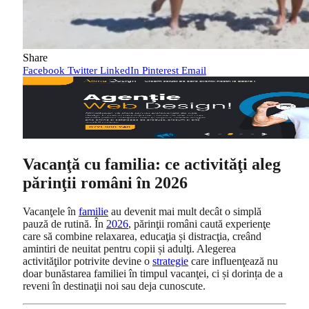
Share
Facebook
Twitter
LinkedIn
Pinterest
Email
Vacanţă cu familia: ce activităţi aleg
părinţii români în 2026
Vacanţele în
familie
au devenit mai mult decât o simplă
pauză de rutină. În
2026
, părinţii români caută experienţe
care să combine relaxarea, educaţia și distracţia, creând
amintiri de neuitat pentru copii și adulţi. Alegerea
activităţilor potrivite devine o
strategie
care influenţează nu
doar bunăstarea familiei în timpul vacanţei, ci și dorința de a
reveni în destinaţii noi sau deja cunoscute.