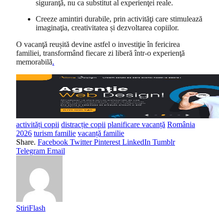
siguranţă, nu ca substitut al experienţei reale.
Creeze amintiri durabile, prin activităţi care stimulează
imaginaţia, creativitatea și dezvoltarea copiilor.
O vacanţă reușită devine astfel o investiţie în fericirea
familiei, transformând fiecare zi liberă într-o experienţă
memorabilă
.
activități copii
distracție copii
planificare vacanță
România
2026
turism familie
vacanță familie
Share.
Facebook
Twitter
Pinterest
LinkedIn
Tumblr
Telegram
Email
StiriFlash