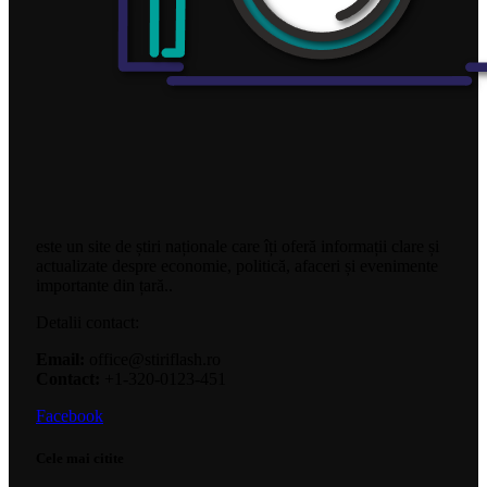
este un site de știri naționale care îți oferă informații clare și
actualizate despre economie, politică, afaceri și evenimente
importante din țară..
Detalii contact:
Email:
office@stiriflash.ro
Contact:
+1-320-0123-451
Facebook
Cele mai citite