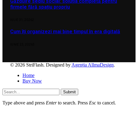
Găzduire sediu social: soluția completă pentru
firmele fără spațiu propriu
IULIE 31, 2026
2
Cum îți organizezi mai bine timpul în era digitală
IUNIE 23, 2026
5
© 2026 StriFlash. Designed by
Agenția AllmaDesign
.
Home
Buy Now
Submit
Type above and press
Enter
to search. Press
Esc
to cancel.