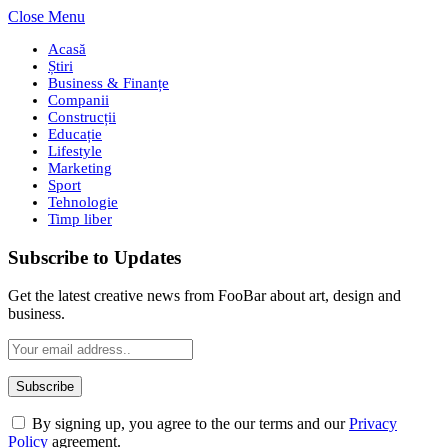
Close Menu
Acasă
Știri
Business & Finanțe
Companii
Construcții
Educație
Lifestyle
Marketing
Sport
Tehnologie
Timp liber
Subscribe to Updates
Get the latest creative news from FooBar about art, design and
business.
By signing up, you agree to the our terms and our
Privacy
Policy
agreement.