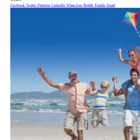
Facebook
Twitter
Pinterest
LinkedIn
WhatsApp
Reddit
Tumblr
Email