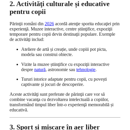
2. Activităţi culturale și educative
pentru copii
Părinţii români din
2026
acordă atenţie sporita educaţiei prin
experienţă. Muzee interactive, centre știinţifice, expoziţii
temporare pentru copii devin destinaţii populare. Exemple
de activităţi includ:
Ateliere de artă și creație, unde copiii pot picta,
modela sau construi obiecte.
Vizite la muzee știinţifice cu expoziţii interactive
despre
natură
, astronomie sau
tehnologie
.
Tururi istorice adaptate pentru copii, cu povești
captivante și jocuri de descoperire.
Aceste activităţi sunt preferate de părinţii care vor să
combine vacanţa cu dezvoltarea intelectuală a copiilor,
transformând timpul liber într-o experienţă memorabilă și
educativă.
3. Sport și mișcare în aer liber