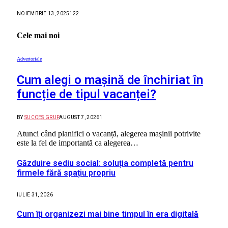
NOIEMBRIE 13, 2025
122
Cele mai noi
Advertoriale
Cum alegi o mașină de închiriat în
funcție de tipul vacanței?
BY
SUCCES GRUP
AUGUST 7, 2026
1
Atunci când planifici o vacanță, alegerea mașinii potrivite
este la fel de importantă ca alegerea…
Găzduire sediu social: soluția completă pentru
firmele fără spațiu propriu
IULIE 31, 2026
Cum îți organizezi mai bine timpul în era digitală