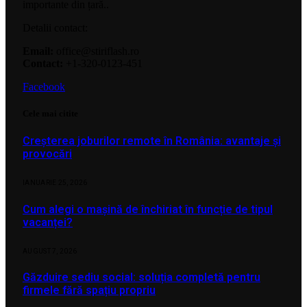
importante din țară..
Detalii contact:
Email:
office@stiriflash.ro
Contact:
+1-320-0123-451
Facebook
Cele mai citite
Creșterea joburilor remote în România: avantaje și
provocări
IANUARIE 25, 2026
Cum alegi o mașină de închiriat în funcție de tipul
vacanței?
AUGUST 7, 2026
Găzduire sediu social: soluția completă pentru
firmele fără spațiu propriu