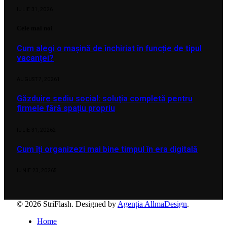
IULIE 31, 2026
Cele mai noi
Cum alegi o mașină de închiriat în funcție de tipul
vacanței?
AUGUST 7, 2026
1
Găzduire sediu social: soluția completă pentru
firmele fără spațiu propriu
IULIE 31, 2026
2
Cum îți organizezi mai bine timpul în era digitală
IUNIE 23, 2026
5
© 2026 StriFlash. Designed by
Agenția AllmaDesign
.
Home