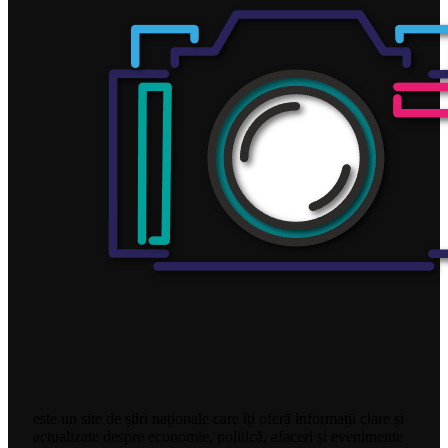
este un site de știri naționale care îți oferă informații clare și
actualizate despre economie, politică, afaceri și evenimente