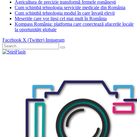
Agricultura de precizie transformă fermele românești
Cum schimbă tehnologia serviciile medicale din România
Cum schimbă tehnologia modul în care învață elevii
Meseriile care vor lipsi cel mai mult în România
Kompass România: platforma care conectează afacerile locale
la oportunități globale
Facebook
X (Twitter)
Instagram