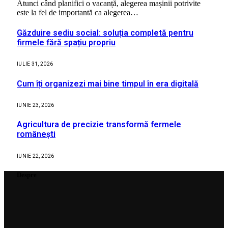
Atunci când planifici o vacanță, alegerea mașinii potrivite
este la fel de importantă ca alegerea…
Găzduire sediu social: soluția completă pentru
firmele fără spațiu propriu
IULIE 31, 2026
Cum îți organizezi mai bine timpul în era digitală
IUNIE 23, 2026
Agricultura de precizie transformă fermele
românești
IUNIE 22, 2026
Despre