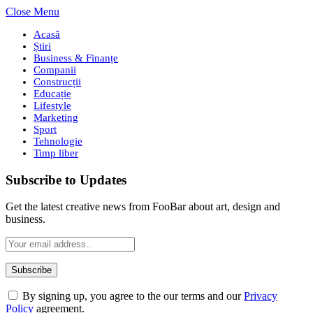
Close Menu
Acasă
Știri
Business & Finanțe
Companii
Construcții
Educație
Lifestyle
Marketing
Sport
Tehnologie
Timp liber
Subscribe to Updates
Get the latest creative news from FooBar about art, design and
business.
By signing up, you agree to the our terms and our
Privacy
Policy
agreement.