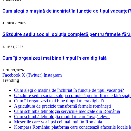
Cum alegi o mașină de închiriat în funcție de tipul vacanței
AUGUST 7, 2026
Găzduire sediu social: soluția completă pentru firmele fără
IULIE 31, 2026
Cum îți organizezi mai bine timpul în era digitală
IUNIE 23, 2026
Facebook
X (Twitter)
Instagram
Trending
Cum alegi o mașină de închiriat în funcție de tipul vacanței?
Găzduire sediu social: soluția completă pentru firmele fără spaț
Cum îți organizezi mai bine timpul în era digitală
Agricultura de precizie transformă fermele românești
Cum schimbă tehnologia serviciile medicale din România
Cum schimbă tehnologia modul în care învață elevii
Meseriile care vor lipsi cel mai mult în România
Kompass România: platforma care conectează afacerile locale la