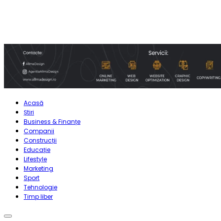
Acasă
Știri
Business & Finanțe
Companii
Construcții
Educație
Lifestyle
Marketing
Sport
Tehnologie
Timp liber