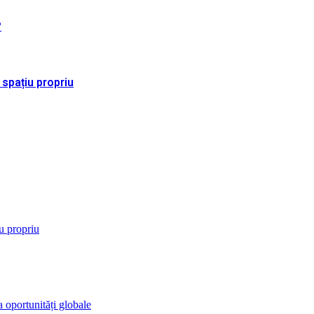
?
 spațiu propriu
iu propriu
 oportunități globale