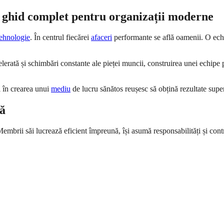
 ghid complet pentru organizații moderne
tehnologie
. În centrul fiecărei
afaceri
performante se află oamenii. O echi
lerată și schimbări constante ale pieței muncii, construirea unei echipe 
i în crearea unui
mediu
de lucru sănătos reușesc să obțină rezultate superi
tă
brii săi lucrează eficient împreună, își asumă responsabilități și contri