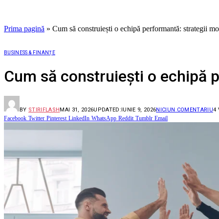
Prima pagină
»
Cum să construiești o echipă performantă: strategii m
BUSINESS & FINANȚE
Cum să construiești o echipă 
BY
STIRIFLASH
MAI 31, 2026
UPDATED:
IUNIE 9, 2026
NICIUN COMENTARIU
4
Facebook
Twitter
Pinterest
LinkedIn
WhatsApp
Reddit
Tumblr
Email