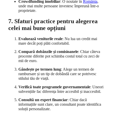
Crowdfunding imobiliar
: O noutate în
România
,
unde mai multe persoane investesc împreună într-o
proprietate.
7. Sfaturi practice pentru alegerea
celei mai bune opțiuni
Evaluează veniturile reale
: Nu lua un credit mai
mare decât poți plăti confortabil.
Compară dobânzile și comisioanele
: Chiar câteva
procente diferite pot schimba costul total cu zeci de
mii de euro.
Gândește pe termen lung
: Alege un termen de
rambursare și un tip de dobândă care se potrivesc
stilului tău de viață.
Verifică toate programele guvernamentale
: Uneori
subvențiile fac diferența între accesibil și inaccesibil.
Consultă un expert financiar
: Chiar dacă
informațiile sunt clare, un consultant poate identifica
soluții personalizate.