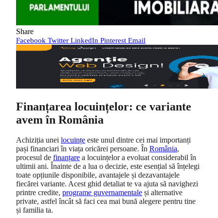
Share
Facebook
Twitter
LinkedIn
Pinterest
Email
Finanțarea locuințelor: ce variante
avem în România
Achiziția unei
locuințe
este unul dintre cei mai importanți
pași financiari în viața oricărei persoane. În
România
,
procesul de
finanțare
a locuințelor a evoluat considerabil în
ultimii ani. Înainte de a lua o decizie, este esențial să înțelegi
toate opțiunile disponibile, avantajele și dezavantajele
fiecărei variante. Acest ghid detaliat te va ajuta să navighezi
printre credite,
programe guvernamentale
și alternative
private, astfel încât să faci cea mai bună alegere pentru tine
și familia ta.