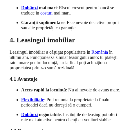
Dobânzi
mai mari
: Riscul crescut pentru bancă se
traduce în
costuri
mai mari.
Garanții suplimentare
: Este nevoie de active proprii
sau alte proprietăți ca garanție.
4. Leasingul imobiliar
Leasingul imobiliar a câștigat popularitate în
România
în
ultimii ani. Funcționează similar leasingului auto: tu plătești
rate lunare pentru locuință, iar la final poți achiziționa
proprietatea printr-o sumă reziduală.
4.1 Avantaje
Acces rapid la locuință
: Nu ai nevoie de avans mare.
Flexibilitate
: Poți renunța la proprietate la finalul
perioadei dacă nu dorești să o cumperi.
Dobânzi
negociabile
: Instituțiile de leasing pot oferi
rate mai atractive pentru clienți cu venituri stabile.