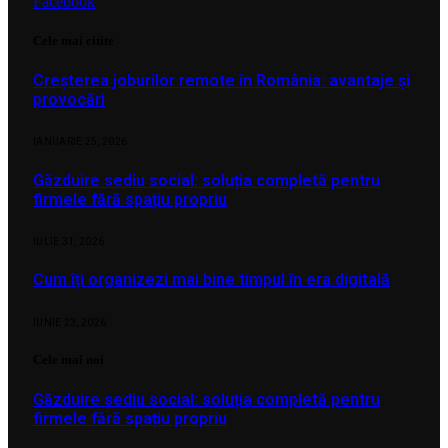
Facebook
Cele mai citite
Creșterea joburilor remote în România: avantaje și
provocări
IANUARIE 25, 2026
Găzduire sediu social: soluția completă pentru
firmele fără spațiu propriu
IULIE 31, 2026
Cum îți organizezi mai bine timpul în era digitală
IUNIE 23, 2026
Cele mai noi
Găzduire sediu social: soluția completă pentru
firmele fără spațiu propriu