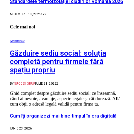
Standardele termoizolației clădirilor România 2026
NOIEMBRIE 13, 2025
122
Cele mai noi
Advertoriale
Găzduire sediu social: soluția
completă pentru firmele fără
spațiu propriu
BY
SUCCES GRUP
IULIE 31, 2026
2
Ghid complet despre găzduire sediu social: ce înseamnă,
când ai nevoie, avantaje, aspecte legale și cât durează. Află
cum obții o adresă legală validă pentru firma ta.
Cum îți organizezi mai bine timpul în era digitală
IUNIE 23, 2026