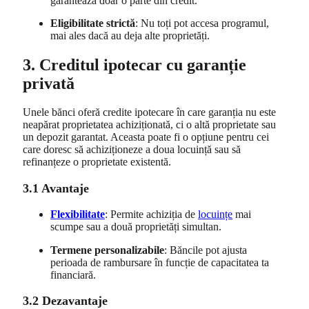
garantează doar o parte din credit.
Eligibilitate strictă
: Nu toți pot accesa programul,
mai ales dacă au deja alte proprietăți.
3. Creditul ipotecar cu garanție
privată
Unele bănci oferă credite ipotecare în care garanția nu este
neapărat proprietatea achiziționată, ci o altă proprietate sau
un depozit garantat. Aceasta poate fi o opțiune pentru cei
care doresc să achiziționeze a doua locuință sau să
refinanțeze o proprietate existentă.
3.1 Avantaje
Flexibilitate
: Permite achiziția de
locuințe
mai
scumpe sau a două proprietăți simultan.
Termene personalizabile
: Băncile pot ajusta
perioada de rambursare în funcție de capacitatea ta
financiară.
3.2 Dezavantaje