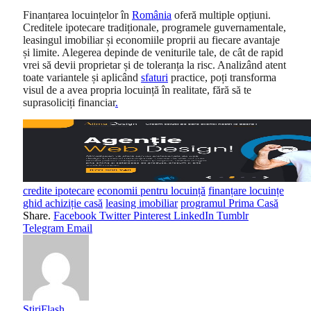
Finanțarea locuințelor în
România
oferă multiple opțiuni.
Creditele ipotecare tradiționale, programele guvernamentale,
leasingul imobiliar și economiile proprii au fiecare avantaje
și limite. Alegerea depinde de veniturile tale, de cât de rapid
vrei să devii proprietar și de toleranța la risc. Analizând atent
toate variantele și aplicând
sfaturi
practice, poți transforma
visul de a avea propria locuință în realitate, fără să te
suprasoliciți financiar
.
credite ipotecare
economii pentru locuință
finanțare locuințe
ghid achiziție casă
leasing imobiliar
programul Prima Casă
Share.
Facebook
Twitter
Pinterest
LinkedIn
Tumblr
Telegram
Email
StiriFlash