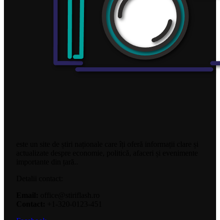
este un site de știri naționale care îți oferă informații clare și
actualizate despre economie, politică, afaceri și evenimente
importante din țară..
Detalii contact:
Email:
office@stiriflash.ro
Contact:
+1-320-0123-451