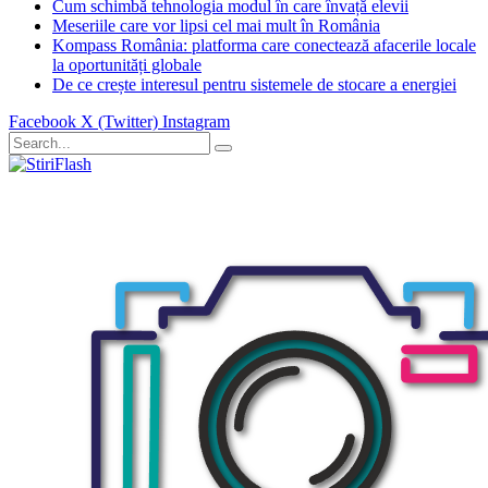
Cum schimbă tehnologia modul în care învață elevii
Meseriile care vor lipsi cel mai mult în România
Kompass România: platforma care conectează afacerile locale
la oportunități globale
De ce crește interesul pentru sistemele de stocare a energiei
Facebook
X (Twitter)
Instagram