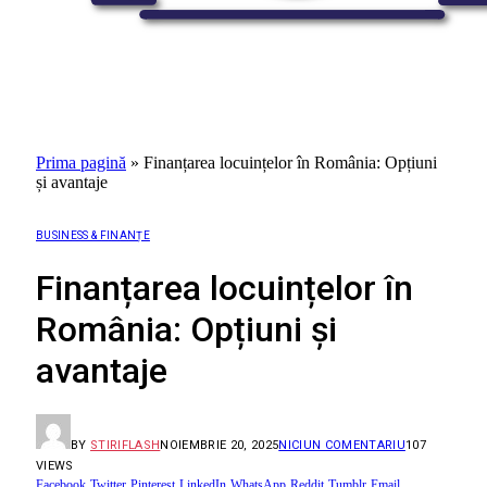
Prima pagină
»
Finanțarea locuințelor în România: Opțiuni
și avantaje
BUSINESS & FINANȚE
Finanțarea locuințelor în
România: Opțiuni și
avantaje
BY
STIRIFLASH
NOIEMBRIE 20, 2025
NICIUN COMENTARIU
107
VIEWS
Facebook
Twitter
Pinterest
LinkedIn
WhatsApp
Reddit
Tumblr
Email