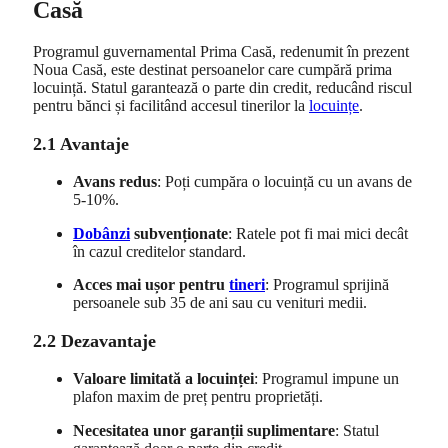
Casă
Programul guvernamental Prima Casă, redenumit în prezent
Noua Casă, este destinat persoanelor care cumpără prima
locuință. Statul garantează o parte din credit, reducând riscul
pentru bănci și facilitând accesul tinerilor la
locuințe
.
2.1 Avantaje
Avans redus
: Poți cumpăra o locuință cu un avans de
5-10%.
Dobânzi
subvenționate
: Ratele pot fi mai mici decât
în cazul creditelor standard.
Acces mai ușor pentru
tineri
: Programul sprijină
persoanele sub 35 de ani sau cu venituri medii.
2.2 Dezavantaje
Valoare limitată a locuinței
: Programul impune un
plafon maxim de preț pentru proprietăți.
Necesitatea unor garanții suplimentare
: Statul