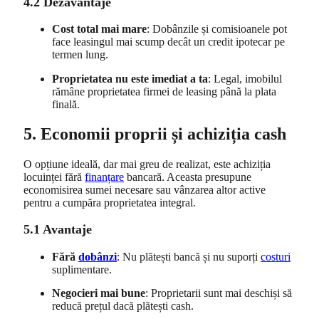
4.2 Dezavantaje
Cost total mai mare
: Dobânzile și comisioanele pot
face leasingul mai scump decât un credit ipotecar pe
termen lung.
Proprietatea nu este imediat a ta
: Legal, imobilul
rămâne proprietatea firmei de leasing până la plata
finală.
5. Economii proprii și achiziția cash
O opțiune ideală, dar mai greu de realizat, este achiziția
locuinței fără
finanțare
bancară. Aceasta presupune
economisirea sumei necesare sau vânzarea altor active
pentru a cumpăra proprietatea integral.
5.1 Avantaje
Fără
dobânzi
: Nu plătești bancă și nu suporți
costuri
suplimentare.
Negocieri mai bune
: Proprietarii sunt mai deschiși să
reducă prețul dacă plătești cash.