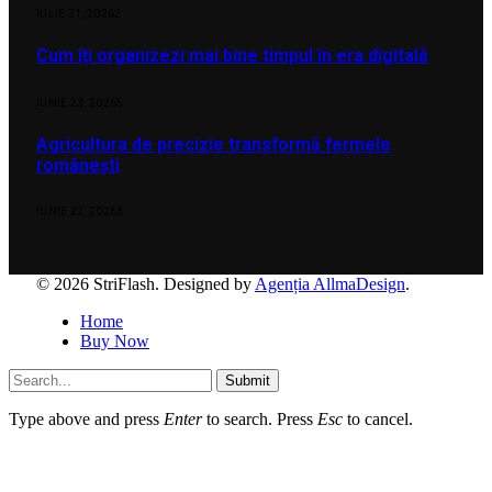
IULIE 31, 2026
2
Cum îți organizezi mai bine timpul în era digitală
IUNIE 23, 2026
5
Agricultura de precizie transformă fermele
românești
IUNIE 22, 2026
3
© 2026 StriFlash. Designed by
Agenția AllmaDesign
.
Home
Buy Now
Submit
Type above and press
Enter
to search. Press
Esc
to cancel.