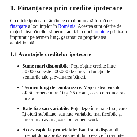
1. Finanțarea prin credite ipotecare
Creditele ipotecare rămân cea mai populară formă de
finanțare
a locuințelor în
România
. Acestea sunt oferite de
majoritatea băncilor și permit achiziția unei
locuințe
printr-un
împrumut pe termen lung, garantat cu proprietatea
achiziționată.
1.1 Avantajele creditelor ipotecare
Sume mari disponibile
: Poți obține credite între
50.000 și peste 500.000 de euro, în funcție de
veniturile tale și evaluarea băncii.
Termen lung de rambursare
: Majoritatea băncilor
oferă termene între 10 și 35 de ani, ceea ce reduce rata
lunară.
Rate fixe sau variabile
: Poți alege între rate fixe, care
îți oferă stabilitate, sau rate variabile, mai flexibile și
uneori mai avantajoase pe termen scurt.
Acces rapid la proprietate
: Banii sunt disponibili
imediat după aprobarea creditului, ceea ce îți permite