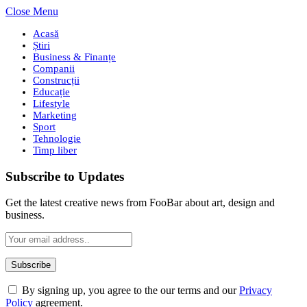
Close Menu
Acasă
Știri
Business & Finanțe
Companii
Construcții
Educație
Lifestyle
Marketing
Sport
Tehnologie
Timp liber
Subscribe to Updates
Get the latest creative news from FooBar about art, design and
business.
By signing up, you agree to the our terms and our
Privacy
Policy
agreement.