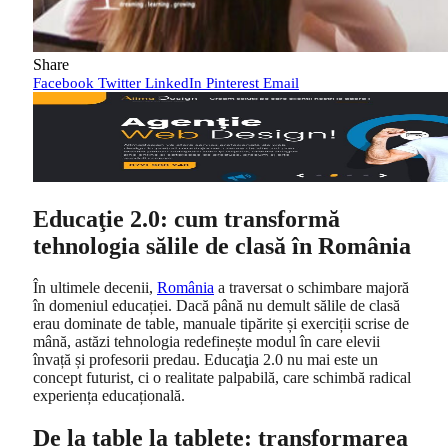
Share
Facebook
Twitter
LinkedIn
Pinterest
Email
Educaţie 2.0: cum transformă
tehnologia sălile de clasă în România
În ultimele decenii,
România
a traversat o schimbare majoră
în domeniul educației. Dacă până nu demult sălile de clasă
erau dominate de table, manuale tipărite și exerciții scrise de
mână, astăzi tehnologia redefinește modul în care elevii
învață și profesorii predau. Educaţia 2.0 nu mai este un
concept futurist, ci o realitate palpabilă, care schimbă radical
experiența educațională.
De la table la tablete: transformarea