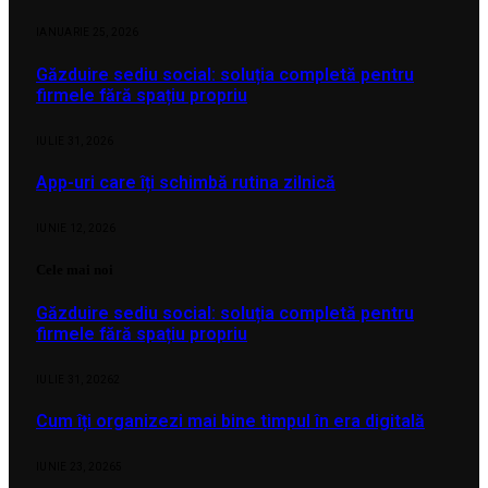
IANUARIE 25, 2026
Găzduire sediu social: soluția completă pentru
firmele fără spațiu propriu
IULIE 31, 2026
App-uri care îți schimbă rutina zilnică
IUNIE 12, 2026
Cele mai noi
Găzduire sediu social: soluția completă pentru
firmele fără spațiu propriu
IULIE 31, 2026
2
Cum îți organizezi mai bine timpul în era digitală
IUNIE 23, 2026
5