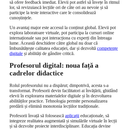
să ofere feedback imediat. Elevii pot astfel să învețe în ritmul
lor, să revizuiască lecțiile ori de câte ori au nevoie și să
participe la teste interactive care le consolidează
cunoștințele.
Un avantaj major este accesul la conținut global. Elevii pot
explora laboratoare virtuale, pot participa la cursuri online
internaționale sau pot interacționa cu experți din întreaga
lume. Această deschidere către global nu doar că
îmbunătățește calitatea educației, dar și dezvoltă
competențe
digitale
și abilități de gândire critică.
Profesorul digital: noua față a
cadrelor didactice
Rolul profesorului nu a dispărut; dimpotrivă, acesta s-a
transformat. Profesorii devin facilitatori ai învățării, ghidând
elevii în explorarea materialelor digitale și în dezvoltarea
abilităților practice. Tehnologia permite personalizarea
predării și elimină monotonia lecțiilor tradiționale.
Profesorii învață să folosească
aplicații
educaționale, să
integreze realitatea augmentată și simulările virtuale în lecții
și să dezvolte proiecte interdisciplinare. Educația devine