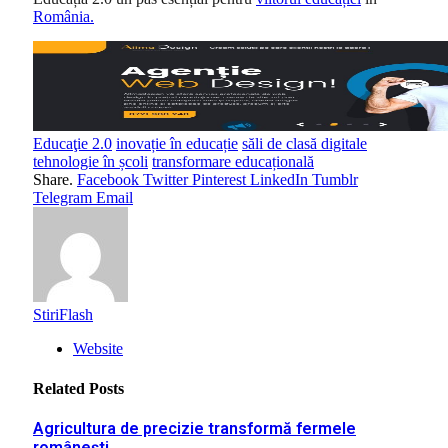
România
.
Educaţie 2.0
inovație în educație
săli de clasă digitale
tehnologie în școli
transformare educațională
Share.
Facebook
Twitter
Pinterest
LinkedIn
Tumblr
Telegram
Email
StiriFlash
Website
Related
Posts
Agricultura de precizie transformă fermele
românești