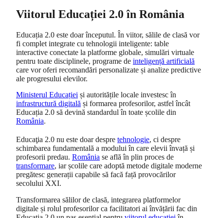
Viitorul Educației 2.0 în România
Educația 2.0 este doar începutul. În viitor, sălile de clasă vor
fi complet integrate cu tehnologii inteligente: table
interactive conectate la platforme globale, simulări virtuale
pentru toate disciplinele, programe de
inteligență artificială
care vor oferi recomandări personalizate și analize predictive
ale progresului elevilor.
Ministerul Educației
și autoritățile locale investesc în
infrastructură digitală
și formarea profesorilor, astfel încât
Educația 2.0 să devină standardul în toate școlile din
România
.
Educaţia 2.0 nu este doar despre
tehnologie
, ci despre
schimbarea fundamentală a modului în care elevii învață și
profesorii predau.
România
se află în plin proces de
transformare
, iar școlile care adoptă metode digitale moderne
pregătesc generații capabile să facă față provocărilor
secolului XXI.
Transformarea sălilor de clasă, integrarea platformelor
digitale și rolul profesorilor ca facilitatori ai învățării fac din
Educația 2.0 un pas esențial pentru
viitorul educației
în