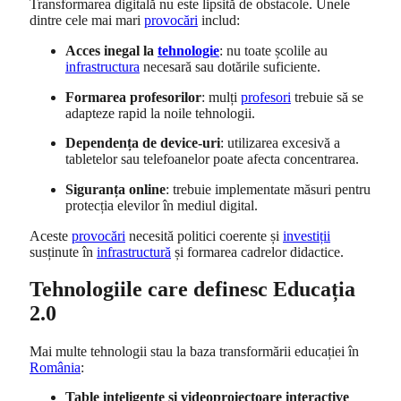
Transformarea digitală nu este lipsită de obstacole. Unele
dintre cele mai mari
provocări
includ:
Acces inegal la
tehnologie
: nu toate școlile au
infrastructura
necesară sau dotările suficiente.
Formarea profesorilor
: mulți
profesori
trebuie să se
adapteze rapid la noile tehnologii.
Dependența de device-uri
: utilizarea excesivă a
tabletelor sau telefoanelor poate afecta concentrarea.
Siguranța online
: trebuie implementate măsuri pentru
protecția elevilor în mediul digital.
Aceste
provocări
necesită politici coerente și
investiții
susținute în
infrastructură
și formarea cadrelor didactice.
Tehnologiile care definesc Educația
2.0
Mai multe tehnologii stau la baza transformării educației în
România
:
Table inteligente și videoproiectoare interactive