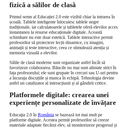
fizică a sălilor de clasă
Primul semn al Educației 2.0 este vizibil chiar la intrarea în
școală. Tablele inteligente înlocuiesc tablele negre
tradiționale, iar calculatoarele și tabletele oferă elevilor acces
instantaneu la resurse educaționale digitale. Această
schimbare nu este doar estetică. Tablele interactive permit
profesorilor să proiecteze lecții dinamice, cu imagini,
animații și teste interactive, ceea ce stimulează atenția și
memoria vizuală a elevilor.
Sălile de clasă moderne sunt organizate astfel încât să
favorizeze colaborarea. Băncile nu mai sunt aliniate strict în
fața profesorului; ele sunt grupate în cercuri sau U-uri pentru
a încuraja discuțiile și munca în echipă. Tehnologia devine
astfel un catalizator al interacțiunii și al gândirii critice.
Platformele digitale: crearea unei
experiențe personalizate de învățare
Educaţia 2.0 în
România
se bazează tot mai mult pe
platforme digitale. Acestea permit profesorilor să creeze
materiale adaptate fiecărui elev, să monitorizeze progresul și