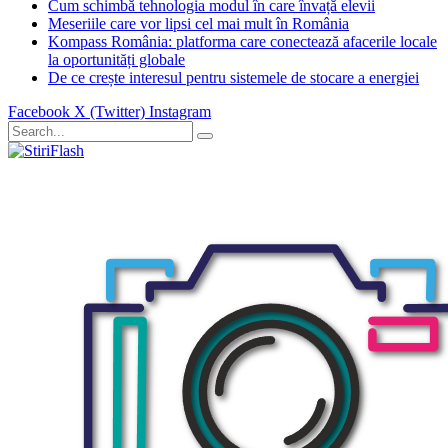
Cum schimbă tehnologia modul în care învață elevii
Meseriile care vor lipsi cel mai mult în România
Kompass România: platforma care conectează afacerile locale
la oportunități globale
De ce crește interesul pentru sistemele de stocare a energiei
Facebook
X (Twitter)
Instagram