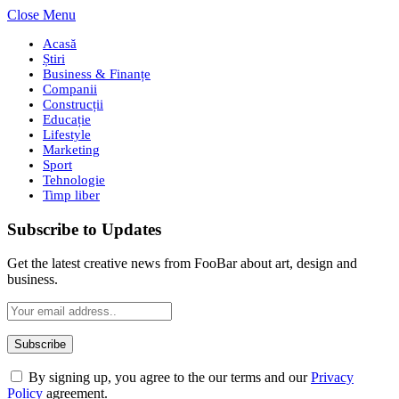
Close Menu
Acasă
Știri
Business & Finanțe
Companii
Construcții
Educație
Lifestyle
Marketing
Sport
Tehnologie
Timp liber
Subscribe to Updates
Get the latest creative news from FooBar about art, design and
business.
By signing up, you agree to the our terms and our
Privacy
Policy
agreement.