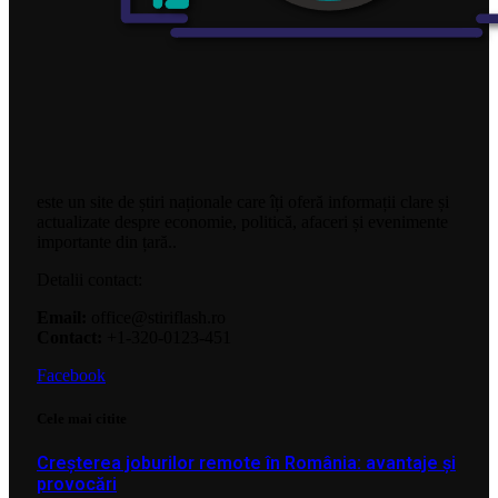
este un site de știri naționale care îți oferă informații clare și
actualizate despre economie, politică, afaceri și evenimente
importante din țară..
Detalii contact:
Email:
office@stiriflash.ro
Contact:
+1-320-0123-451
Facebook
Cele mai citite
Creșterea joburilor remote în România: avantaje și
provocări