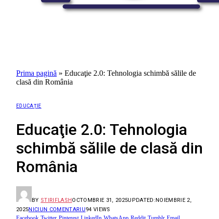
Prima pagină
»
Educaţie 2.0: Tehnologia schimbă sălile de
clasă din România
EDUCAȚIE
Educaţie 2.0: Tehnologia
schimbă sălile de clasă din
România
BY
STIRIFLASH
OCTOMBRIE 31, 2025
UPDATED:
NOIEMBRIE 2,
2025
NICIUN COMENTARIU
94
VIEWS
Facebook
Twitter
Pinterest
LinkedIn
WhatsApp
Reddit
Tumblr
Email