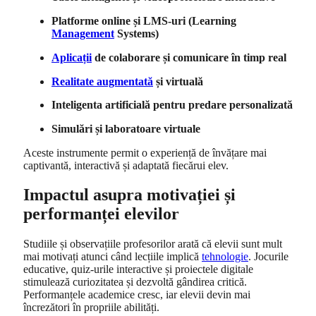
Platforme online și LMS-uri (Learning
Management
Systems)
Aplicații
de colaborare și comunicare în timp real
Realitate augmentată
și virtuală
Inteligenta artificială pentru predare personalizată
Simulări și laboratoare virtuale
Aceste instrumente permit o experiență de învățare mai
captivantă, interactivă și adaptată fiecărui elev.
Impactul asupra motivației și
performanței elevilor
Studiile și observațiile profesorilor arată că elevii sunt mult
mai motivați atunci când lecțiile implică
tehnologie
. Jocurile
educative, quiz-urile interactive și proiectele digitale
stimulează curiozitatea și dezvoltă gândirea critică.
Performanțele academice cresc, iar elevii devin mai
încrezători în propriile abilități.