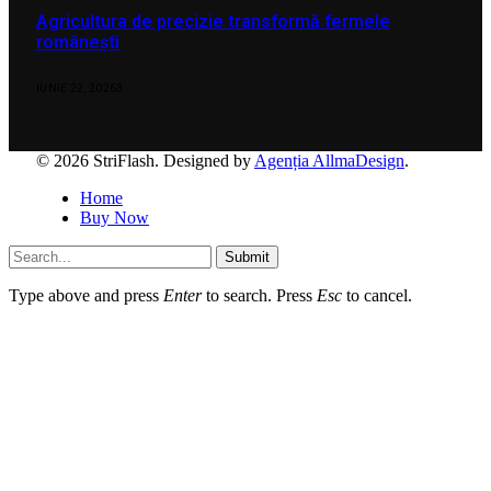
Agricultura de precizie transformă fermele
românești
IUNIE 22, 2026
3
© 2026 StriFlash. Designed by
Agenția AllmaDesign
.
Home
Buy Now
Submit
Type above and press
Enter
to search. Press
Esc
to cancel.