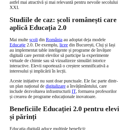
astfel mai atractivă și mai relevantă pentru nevoile secolului
XXI.
Studiile de caz: școli românești care
aplică Educația 2.0
Mai multe
școli
din
România
au adoptat deja modele
Educație
2.0. De exemplu,
licee
din București, Cluj și Iași
au implementat table inteligente și programe de învățare
digitală care permit elevilor să participe la experimente
virtuale de chimie sau să vizualizeze simulări istorice
interactive. Elevii raportează o creștere semnificativă a
interesului și implicării în lecții.
Aceste inițiative nu sunt doar punctuale. Ele fac parte dintr-
un plan național de
digitalizare
a învățământului, care
include dezvoltarea infrastructurii
IT
, formarea profesorilor
și crearea de programe educaționale inovatoare.
Beneficiile Educației 2.0 pentru elevi
și părinți
Educația digitală aduce multiple beneficii: