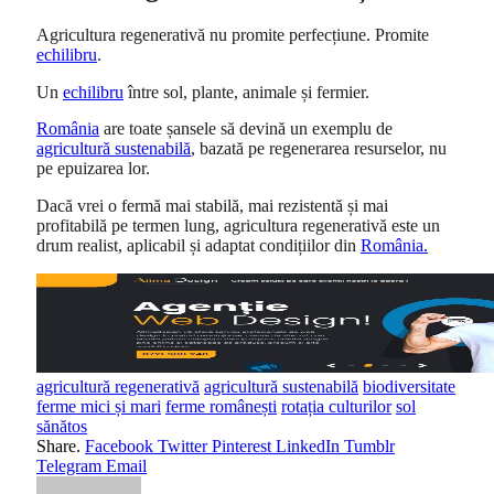
Agricultura regenerativă nu promite perfecțiune. Promite
echilibru
.
Un
echilibru
între sol, plante, animale și fermier.
România
are toate șansele să devină un exemplu de
agricultură sustenabilă
, bazată pe regenerarea resurselor, nu
pe epuizarea lor.
Dacă vrei o fermă mai stabilă, mai rezistentă și mai
profitabilă pe termen lung, agricultura regenerativă este un
drum realist, aplicabil și adaptat condițiilor din
România
.
agricultură regenerativă
agricultură sustenabilă
biodiversitate
ferme mici și mari
ferme românești
rotația culturilor
sol
sănătos
Share.
Facebook
Twitter
Pinterest
LinkedIn
Tumblr
Telegram
Email