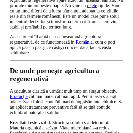
Agricultura regenerativă apare exact din această realitate. Nu
promite minuni peste noapte. Nu vine cu
rețete
rigide. Vine
cu un mod diferit de a lucra pământul, adaptat la condițiile
reale din fermele românești. Este un model care pune solul
în centrul deciziilor și transformă ferma într-un sistem viu,
stabil și profitabil pe termen lung.
Acest articol îți arată clar ce înseamnă agricultura
regenerativă, de ce funcționează în
România
, cum o poți
aplica pas cu pas și ce câștigi concret dacă faci această
schimbare.
De unde pornește agricultura
regenerativă
Agricultura clasică a urmărit mult timp un singur obiectiv.
Producție
cât mai mare, cât mai rapid. Pentru asta s-a arat
adânc. S-au folosit cantități mari de îngrășăminte chimice. S-
au aplicat tratamente preventive fără să se țină cont de
echilibrul natural al solului.
Rezultatul este vizibil. Structura solului s-a deteriorat.
Materia organică a scăzut. Viața microbiană s-a redus.