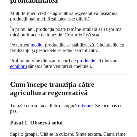
profitabilitatea
Mulți fermieri cred că agricultura regenerativă înseamnă
producții mai mici. Realitatea este diferită.
În primii ani, producția poate rămâne similară sau ușor mai
mică, în funcție de tranziție. Costurile însă scad.
Pe termen
mediu
, producțiile se stabilizează. Cheltuielile cu
fertilizanții și pesticidele se reduc semnificativ.
Profitul nu vine dintr-un record de
producție
, ci dintr-un
echilibru
sănătos între venituri și cheltuieli.
Cum începe tranziția către
agricultura regenerativă
Tranziția nu se face dintr-o singură
mișcare
. Se face pas cu
pas.
Pasul 1. Observă solul
Sapă o groapă. Uită-te la culoare. Simte textura. Caută râme.