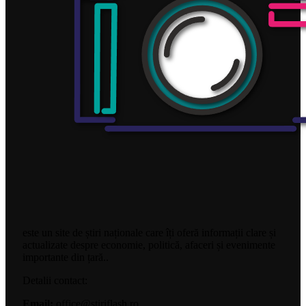
este un site de știri naționale care îți oferă informații clare și
actualizate despre economie, politică, afaceri și evenimente
importante din țară..
Detalii contact:
Email:
office@stiriflash.ro