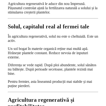
Agricultura regenerativă le aduce din nou împreună.
Pășunatul controlat ajută la fertilizarea naturală a solului și la
stimularea creșterii plantelor.
Solul, capitalul real al fermei tale
În agricultura regenerativă, solul nu este o cheltuială. Este un
activ.
Un sol bogat în materie organică reține mai multă apă.
Hrănește plantele constant. Reduce nevoia de inputuri
externe.
Diferența se vede rapid. După ploi abundente, solul sănătos
nu băltește. După perioade secetoase, plantele rezistă mai
bine.
Pentru fermier, asta înseamnă producții mai stabile și mai
puține pierderi.
Agricultura regenerativă și