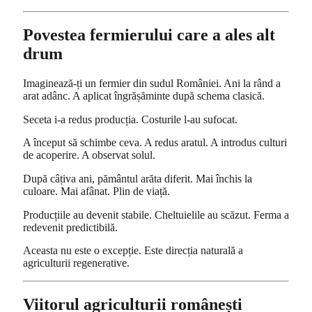
Povestea fermierului care a ales alt
drum
Imaginează-ți un fermier din sudul României. Ani la rând a
arat adânc. A aplicat îngrășăminte după schema clasică.
Seceta i-a redus producția. Costurile l-au sufocat.
A început să schimbe ceva. A redus aratul. A introdus culturi
de acoperire. A observat solul.
După câțiva ani, pământul arăta diferit. Mai închis la
culoare. Mai afânat. Plin de viață.
Producțiile au devenit stabile. Cheltuielile au scăzut. Ferma a
redevenit predictibilă.
Aceasta nu este o excepție. Este direcția naturală a
agriculturii regenerative.
Viitorul agriculturii românești