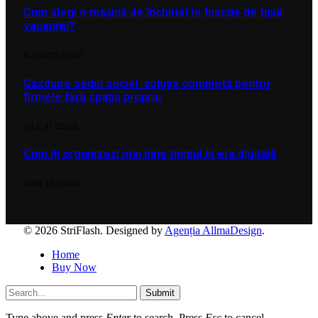
Cum alegi o mașină de închiriat în funcție de tipul
vacanței?
AUGUST 7, 2026
1
Găzduire sediu social: soluția completă pentru
firmele fără spațiu propriu
IULIE 31, 2026
2
Cum îți organizezi mai bine timpul în era digitală
IUNIE 23, 2026
5
© 2026 StriFlash. Designed by
Agenția AllmaDesign
.
Home
Buy Now
Submit
Type above and press
Enter
to search. Press
Esc
to cancel.