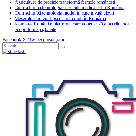
Agricultura de precizie transformă fermele românești
Cum schimbă tehnologia serviciile medicale din România
Cum schimbă tehnologia modul în care învață elevii
Meseriile care vor lipsi cel mai mult în România
Kompass România: platforma care conectează afacerile locale
la oportunități globale
Facebook
X (Twitter)
Instagram