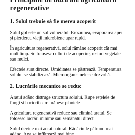
regenerative
1. Solul trebuie să fie mereu acoperit
Solul gol este un sol vulnerabil. Eroziunea, evaporarea apei
și pierderea vieții microbiene apar rapid.
În agricultura regenerativă, solul rămâne acoperit cât mai
mult timp. Se folosesc culturi de acoperire, resturi vegetale
sau mulci.
Efectele sunt directe. Umiditatea se păstrează. Temperatura
solului se stabilizează. Microorganismele se dezvoltă.
2. Lucrările mecanice se reduc
Aratul adânc distruge structura solului. Rupe rețelele de
fungi și bacterii care hrănesc plantele.
Agricultura regenerativă reduce sau elimină aratul. Se
folosesc lucrări minime sau semănatul direct.
Solul devine mai aerat natural. Rădăcinile pătrund mai
adânc. Apa se infiltrează mai bine.