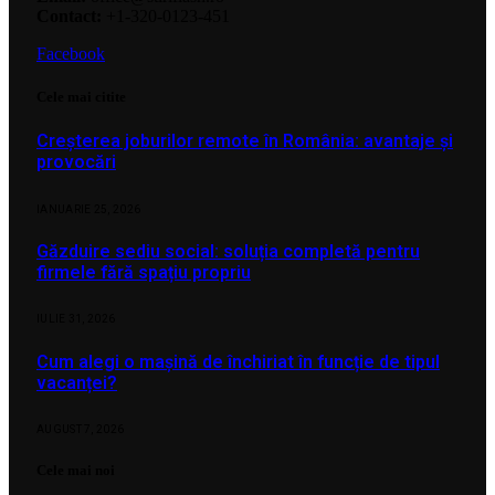
Contact:
+1-320-0123-451
Facebook
Cele mai citite
Creșterea joburilor remote în România: avantaje și
provocări
IANUARIE 25, 2026
Găzduire sediu social: soluția completă pentru
firmele fără spațiu propriu
IULIE 31, 2026
Cum alegi o mașină de închiriat în funcție de tipul
vacanței?
AUGUST 7, 2026
Cele mai noi