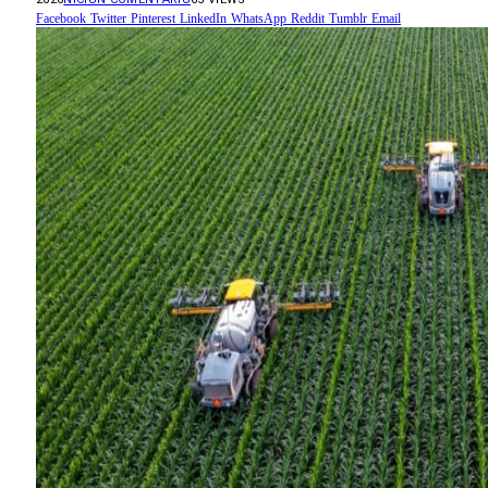
Facebook
Twitter
Pinterest
LinkedIn
WhatsApp
Reddit
Tumblr
Email