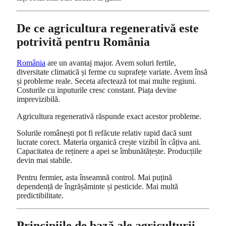
De ce agricultura regenerativă este
potrivită pentru România
România
are un avantaj major. Avem soluri fertile,
diversitate climatică și ferme cu suprafețe variate. Avem însă
și probleme reale. Seceta afectează tot mai multe regiuni.
Costurile cu inputurile cresc constant. Piața devine
imprevizibilă.
Agricultura regenerativă răspunde exact acestor probleme.
Solurile românești pot fi refăcute relativ rapid dacă sunt
lucrate corect. Materia organică crește vizibil în câțiva ani.
Capacitatea de reținere a apei se îmbunătățește. Producțiile
devin mai stabile.
Pentru fermier, asta înseamnă control. Mai puțină
dependență de îngrășăminte și pesticide. Mai multă
predictibilitate.
Principiile de bază ale agriculturii