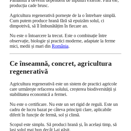
Pământul a devenit dependent de inputuri externe. Fără ele,
producția cade brusc.
Agricultura regenerativă pornește de la o întrebare simplă.
Cum putem produce hrană fără să epuizăm solul, ci
dimpotrivă, să îl îmbunătățim în fiecare an.
Nu este o întoarcere la trecut. Este o combinație între
observație, biologie și practici moderne, adaptate la ferme
mici, medii și mari din
România
.
Ce înseamnă, concret, agricultura
regenerativă
Agricultura regenerativă este un sistem de practici agricole
care urmărește refacerea solului, creșterea biodiversității și
stabilitatea economică a fermei.
Nu este o certificare. Nu este un set rigid de reguli. Este un
cadru de lucru bazat pe câteva principii clare, aplicabile
diferit în funcție de fermă, sol și climă.
Scopul este simplu. Să produci hrană și, în același timp, să
lași solul mai bun decât l-ai găsit.