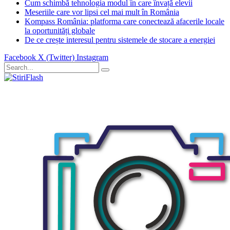
Cum schimbă tehnologia modul în care învață elevii
Meseriile care vor lipsi cel mai mult în România
Kompass România: platforma care conectează afacerile locale
la oportunități globale
De ce crește interesul pentru sistemele de stocare a energiei
Facebook
X (Twitter)
Instagram