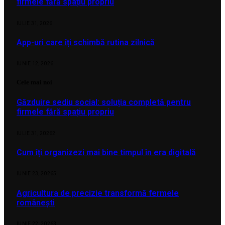
firmele fără spațiu propriu
IULIE 31, 2026
App-uri care îți schimbă rutina zilnică
IUNIE 12, 2026
Cele mai noi
Găzduire sediu social: soluția completă pentru
firmele fără spațiu propriu
IULIE 31, 2026
2
Cum îți organizezi mai bine timpul în era digitală
IUNIE 23, 2026
5
Agricultura de precizie transformă fermele
românești
IUNIE 22, 2026
3