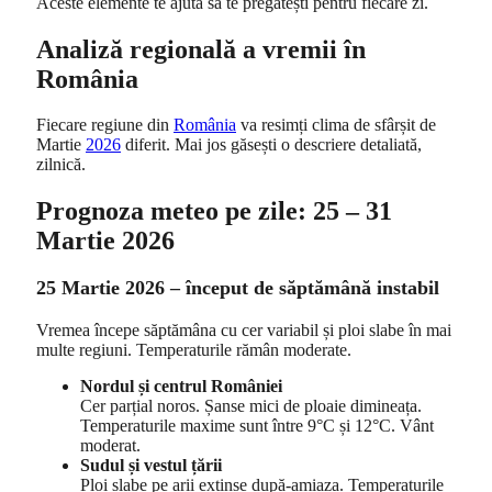
Aceste elemente te ajută să te pregătești pentru fiecare zi.
Analiză regională a vremii în
România
Fiecare regiune din
România
va resimți clima de sfârșit de
Martie
2026
diferit. Mai jos găsești o descriere detaliată,
zilnică.
Prognoza meteo pe zile: 25 – 31
Martie 2026
25 Martie 2026 – început de săptămână instabil
Vremea începe săptămâna cu cer variabil și ploi slabe în mai
multe regiuni. Temperaturile rămân moderate.
Nordul și centrul României
Cer parțial noros. Șanse mici de ploaie dimineața.
Temperaturile maxime sunt între 9°C și 12°C. Vânt
moderat.
Sudul și vestul țării
Ploi slabe pe arii extinse după-amiaza. Temperaturile