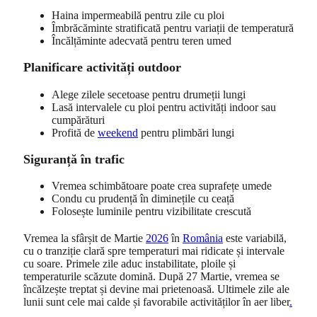
Haina impermeabilă pentru zile cu ploi
Îmbrăcăminte stratificată pentru variații de temperatură
Încălțăminte adecvată pentru teren umed
Planificare activități outdoor
Alege zilele secetoase pentru drumeții lungi
Lasă intervalele cu ploi pentru activități indoor sau
cumpărături
Profită de
weekend
pentru plimbări lungi
Siguranță în trafic
Vremea schimbătoare poate crea suprafețe umede
Condu cu prudență în diminețile cu ceață
Folosește luminile pentru vizibilitate crescută
Vremea la sfârșit de Martie
2026
în
România
este variabilă,
cu o tranziție clară spre temperaturi mai ridicate și intervale
cu soare. Primele zile aduc instabilitate, ploile și
temperaturile scăzute domină. După 27 Martie, vremea se
încălzește treptat și devine mai prietenoasă. Ultimele zile ale
lunii sunt cele mai calde și favorabile activităților în aer liber
.