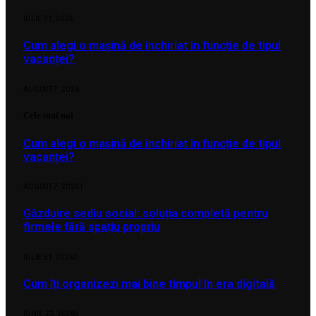
IULIE 31, 2026
Cum alegi o mașină de închiriat în funcție de tipul
vacanței?
AUGUST 7, 2026
Cele mai noi
Cum alegi o mașină de închiriat în funcție de tipul
vacanței?
AUGUST 7, 2026
1
Găzduire sediu social: soluția completă pentru
firmele fără spațiu propriu
IULIE 31, 2026
2
Cum îți organizezi mai bine timpul în era digitală
IUNIE 23, 2026
5