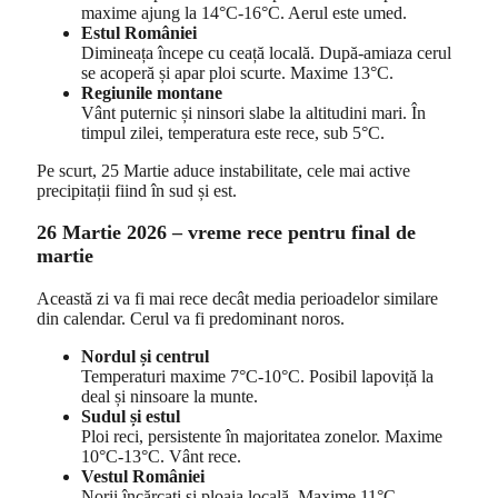
maxime ajung la 14°C-16°C. Aerul este umed.
Estul României
Dimineața începe cu ceață locală. După-amiaza cerul
se acoperă și apar ploi scurte. Maxime 13°C.
Regiunile montane
Vânt puternic și ninsori slabe la altitudini mari. În
timpul zilei, temperatura este rece, sub 5°C.
Pe scurt, 25 Martie aduce instabilitate, cele mai active
precipitații fiind în sud și est.
26 Martie 2026 – vreme rece pentru final de
martie
Această zi va fi mai rece decât media perioadelor similare
din calendar. Cerul va fi predominant noros.
Nordul și centrul
Temperaturi maxime 7°C-10°C. Posibil lapoviță la
deal și ninsoare la munte.
Sudul și estul
Ploi reci, persistente în majoritatea zonelor. Maxime
10°C-13°C. Vânt rece.
Vestul României
Norii încărcați și ploaia locală. Maxime 11°C.