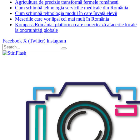
Agricultura de precizie transformă fermele românești
Cum schimbă tehnologia serviciile medicale din România
Cum schimbă tehnologia modul în care învață elevii
Meseriile care vor lipsi cel mai mult în România
Kompass România: platforma care conectează afacerile locale
la oportunități globale
Facebook
X (Twitter)
Instagram