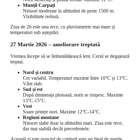
Munții Carpați
Ninsori moderate la altitudini de peste 1500 m.
Vizibilitate redusă.
Ziua de 26 este una rece, cu pluviometrie mai mare și
temperaturi sub așteptări.
27 Martie 2026 – ameliorare treptată
Vremea începe să se îmbunătățească lent. Cerul se degajează
treptat.
Nord și centru
Cer variabil. Temperaturi maxime între 10°C și 13°C.
Vânt slab.
Sud și est
După dimineața ploioasă, norii se risipesc. Maxime
13°C-15°C.
Vest
Soare printre nori. Maxime 12°C-14°C.
Regiuni montane
Ninsori slabe doar la altitudini mari. Ziua este rece,
dar mai stabilă decât precedentele.
Această zi este punctul de cotitură spre un final de martie