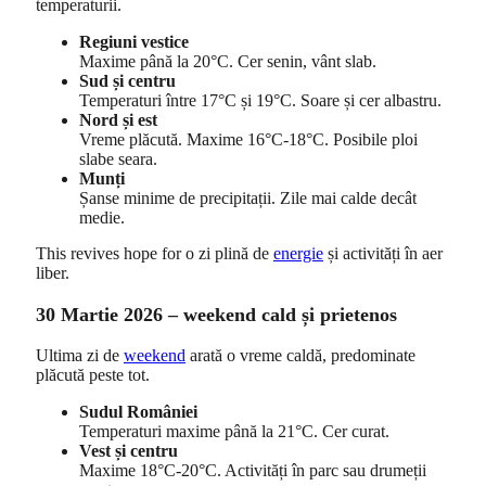
temperaturii.
Regiuni vestice
Maxime până la 20°C. Cer senin, vânt slab.
Sud și centru
Temperaturi între 17°C și 19°C. Soare și cer albastru.
Nord și est
Vreme plăcută. Maxime 16°C-18°C. Posibile ploi
slabe seara.
Munți
Șanse minime de precipitații. Zile mai calde decât
medie.
This revives hope for o zi plină de
energie
și activități în aer
liber.
30 Martie 2026 – weekend cald și prietenos
Ultima zi de
weekend
arată o vreme caldă, predominate
plăcută peste tot.
Sudul României
Temperaturi maxime până la 21°C. Cer curat.
Vest și centru
Maxime 18°C-20°C. Activități în parc sau drumeții