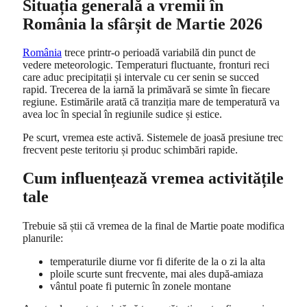
Situația generală a vremii în
România la sfârșit de Martie 2026
România
trece printr-o perioadă variabilă din punct de
vedere meteorologic. Temperaturi fluctuante, fronturi reci
care aduc precipitații și intervale cu cer senin se succed
rapid. Trecerea de la iarnă la primăvară se simte în fiecare
regiune. Estimările arată că tranziția mare de temperatură va
avea loc în special în regiunile sudice și estice.
Pe scurt, vremea este activă. Sistemele de joasă presiune trec
frecvent peste teritoriu și produc schimbări rapide.
Cum influențează vremea activitățile
tale
Trebuie să știi că vremea de la final de Martie poate modifica
planurile:
temperaturile diurne vor fi diferite de la o zi la alta
ploile scurte sunt frecvente, mai ales după-amiaza
vântul poate fi puternic în zonele montane