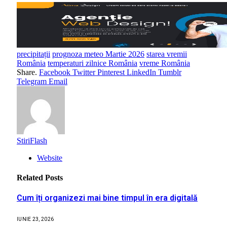
precipitații
prognoza meteo Martie 2026
starea vremii
România
temperaturi zilnice România
vreme România
Share.
Facebook
Twitter
Pinterest
LinkedIn
Tumblr
Telegram
Email
StiriFlash
Website
Related
Posts
Cum îți organizezi mai bine timpul în era digitală
IUNIE 23, 2026