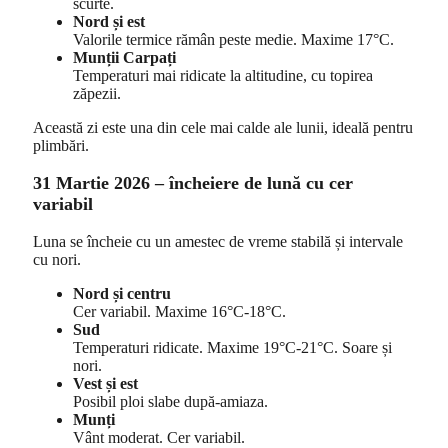
scurte.
Nord și est
Valorile termice rămân peste medie. Maxime 17°C.
Munții Carpați
Temperaturi mai ridicate la altitudine, cu topirea
zăpezii.
Această zi este una din cele mai calde ale lunii, ideală pentru
plimbări.
31 Martie 2026 – încheiere de lună cu cer
variabil
Luna se încheie cu un amestec de vreme stabilă și intervale
cu nori.
Nord și centru
Cer variabil. Maxime 16°C-18°C.
Sud
Temperaturi ridicate. Maxime 19°C-21°C. Soare și
nori.
Vest și est
Posibil ploi slabe după-amiaza.
Munți
Vânt moderat. Cer variabil.