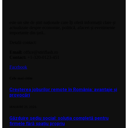
este un site de știri naționale care îți oferă informații clare și
actualizate despre economie, politică, afaceri și evenimente
importante din țară..
Detalii contact:
Email:
office@stiriflash.ro
Contact:
+1-320-0123-451
Facebook
Cele mai citite
Creșterea joburilor remote în România: avantaje și
provocări
IANUARIE 25, 2026
Găzduire sediu social: soluția completă pentru
firmele fără spațiu propriu