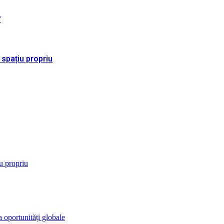
?
 spațiu propriu
iu propriu
 oportunități globale