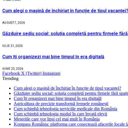
Cum alegi o mașină de închiriat în funcție de tipul vacanței
AUGUST 7, 2026
Găzduire sediu social: soluția completă pentru firmele fără
IULIE 31, 2026
Cum îți organizezi mai bine timpul în era digitală
IUNIE 23, 2026
Facebook
X (Twitter)
Instagram
Trending
Cum alegi o mașină de închiriat în funcție de tipul vacanței?
Găzduire sediu social: soluția completă pentru firmele fără spaț
Cum îți organizezi mai bine timpul în era digitală
Agricultura de precizie transformă fermele românești
Cum schimbă tehnologia serviciile medicale din România
Cum schimbă tehnologia modul în care învață elevii
Meseriile care vor lipsi cel mai mult în România
Kompass România: platforma care conectează afacerile locale la