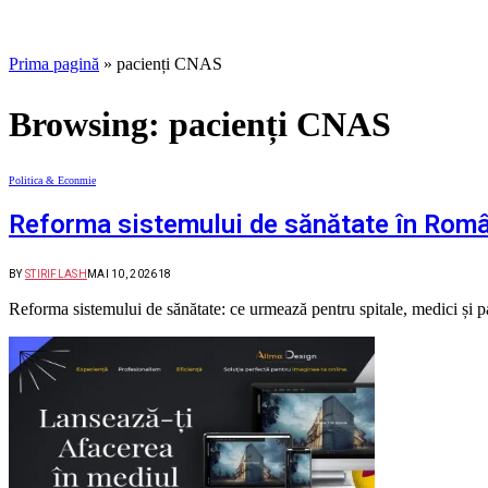
Prima pagină
»
pacienți CNAS
Browsing:
pacienți CNAS
Politica & Econmie
Reforma sistemului de sănătate în Româ
BY
STIRIFLASH
MAI 10, 2026
18
Reforma sistemului de sănătate: ce urmează pentru spitale, medici și 