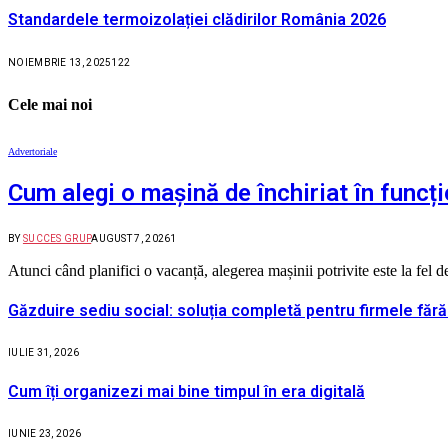
Standardele termoizolației clădirilor România 2026
NOIEMBRIE 13, 2025
122
Cele mai noi
Advertoriale
Cum alegi o mașină de închiriat în funcți
BY
SUCCES GRUP
AUGUST 7, 2026
1
Atunci când planifici o vacanță, alegerea mașinii potrivite este la fel
Găzduire sediu social: soluția completă pentru firmele fără
IULIE 31, 2026
Cum îți organizezi mai bine timpul în era digitală
IUNIE 23, 2026