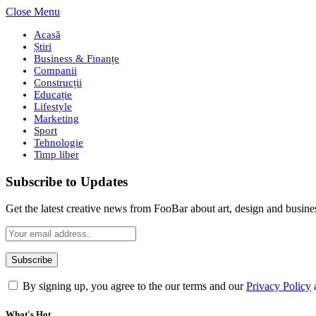
Close Menu
Acasă
Știri
Business & Finanțe
Companii
Construcții
Educație
Lifestyle
Marketing
Sport
Tehnologie
Timp liber
Subscribe to Updates
Get the latest creative news from FooBar about art, design and busine
By signing up, you agree to the our terms and our
Privacy Policy
What's Hot