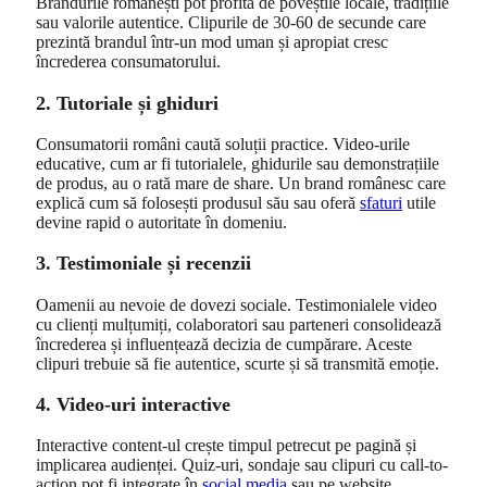
Brandurile românești pot profita de poveștile locale, tradițiile
sau valorile autentice. Clipurile de 30-60 de secunde care
prezintă brandul într-un mod uman și apropiat cresc
încrederea consumatorului.
2. Tutoriale și ghiduri
Consumatorii români caută soluții practice. Video-urile
educative, cum ar fi tutorialele, ghidurile sau demonstrațiile
de produs, au o rată mare de share. Un brand românesc care
explică cum să folosești produsul său sau oferă
sfaturi
utile
devine rapid o autoritate în domeniu.
3. Testimoniale și recenzii
Oamenii au nevoie de dovezi sociale. Testimonialele video
cu clienți mulțumiți, colaboratori sau parteneri consolidează
încrederea și influențează decizia de cumpărare. Aceste
clipuri trebuie să fie autentice, scurte și să transmită emoție.
4. Video-uri interactive
Interactive content-ul crește timpul petrecut pe pagină și
implicarea audienței. Quiz-uri, sondaje sau clipuri cu call-to-
action pot fi integrate în
social media
sau pe website.