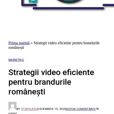
Prima pagină
»
Strategii video eficiente pentru brandurile
românești
MARKETING
Strategii video eficiente
pentru brandurile
românești
BY
STIRIFLASH
DECEMBRIE 19, 2025
NICIUN COMENTARIU
78
VIEWS