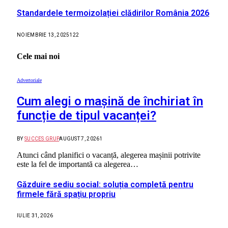
Standardele termoizolației clădirilor România 2026
NOIEMBRIE 13, 2025
122
Cele mai noi
Advertoriale
Cum alegi o mașină de închiriat în
funcție de tipul vacanței?
BY
SUCCES GRUP
AUGUST 7, 2026
1
Atunci când planifici o vacanță, alegerea mașinii potrivite
este la fel de importantă ca alegerea…
Găzduire sediu social: soluția completă pentru
firmele fără spațiu propriu
IULIE 31, 2026