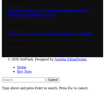
AUGUST 7, 2026
1
Găzduire sediu social: soluția completă pentru
firmele fără spațiu propriu
IULIE 31, 2026
2
Cum îți organizezi mai bine timpul în era digitală
IUNIE 23, 2026
5
© 2026 StriFlash. Designed by
Agenția AllmaDesign
.
Home
Buy Now
Submit
Type above and press
Enter
to search. Press
Esc
to cancel.