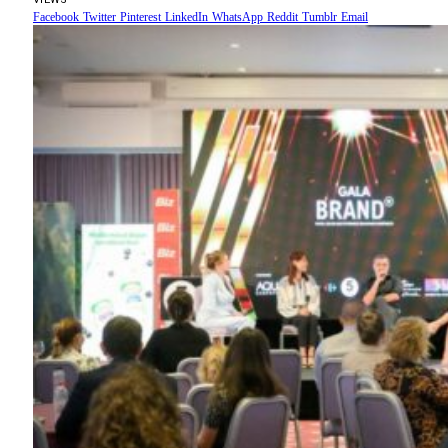
Facebook
Twitter
Pinterest
LinkedIn
WhatsApp
Reddit
Tumblr
Email