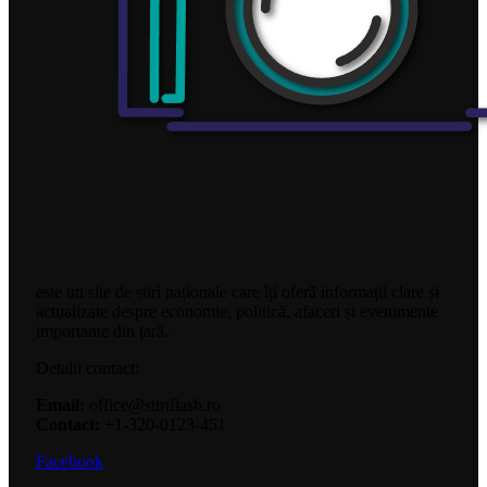
este un site de știri naționale care îți oferă informații clare și
actualizate despre economie, politică, afaceri și evenimente
importante din țară..
Detalii contact:
Email:
office@stiriflash.ro
Contact:
+1-320-0123-451
Facebook