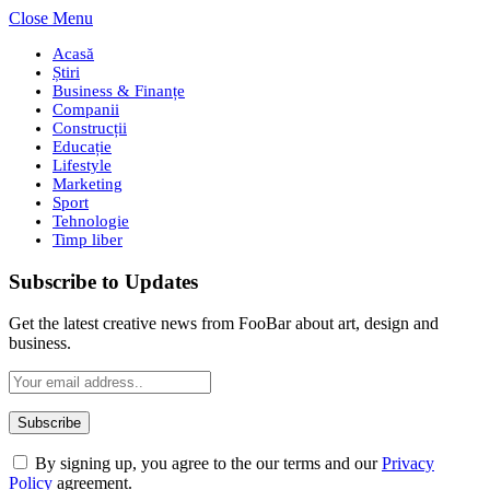
Close Menu
Acasă
Știri
Business & Finanțe
Companii
Construcții
Educație
Lifestyle
Marketing
Sport
Tehnologie
Timp liber
Subscribe to Updates
Get the latest creative news from FooBar about art, design and
business.
By signing up, you agree to the our terms and our
Privacy
Policy
agreement.