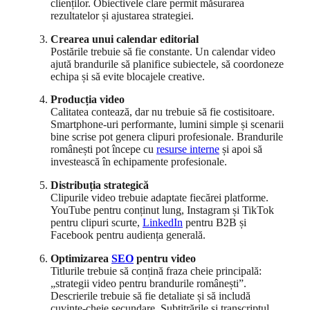
clienților. Obiectivele clare permit măsurarea
rezultatelor și ajustarea strategiei.
Crearea unui calendar editorial
Postările trebuie să fie constante. Un calendar video
ajută brandurile să planifice subiectele, să coordoneze
echipa și să evite blocajele creative.
Producția video
Calitatea contează, dar nu trebuie să fie costisitoare.
Smartphone-uri performante, lumini simple și scenarii
bine scrise pot genera clipuri profesionale. Brandurile
românești pot începe cu
resurse interne
și apoi să
investească în echipamente profesionale.
Distribuția strategică
Clipurile video trebuie adaptate fiecărei platforme.
YouTube pentru conținut lung, Instagram și TikTok
pentru clipuri scurte,
LinkedIn
pentru B2B și
Facebook pentru audiența generală.
Optimizarea
SEO
pentru video
Titlurile trebuie să conțină fraza cheie principală:
„strategii video pentru brandurile românești”.
Descrierile trebuie să fie detaliate și să includă
cuvinte-cheie secundare. Subtitrările și transcriptul