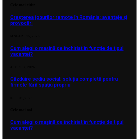
Cele mai citite
Creșterea joburilor remote în România: avantaje și
provocări
IANUARIE 25, 2026
Cum alegi o mașină de închiriat în funcție de tipul
vacanței?
AUGUST 7, 2026
Găzduire sediu social: soluția completă pentru
firmele fără spațiu propriu
IULIE 31, 2026
Cele mai noi
Cum alegi o mașină de închiriat în funcție de tipul
vacanței?