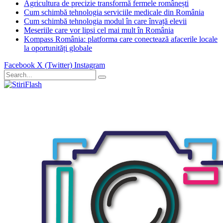
Agricultura de precizie transformă fermele românești
Cum schimbă tehnologia serviciile medicale din România
Cum schimbă tehnologia modul în care învață elevii
Meseriile care vor lipsi cel mai mult în România
Kompass România: platforma care conectează afacerile locale
la oportunități globale
Facebook
X (Twitter)
Instagram