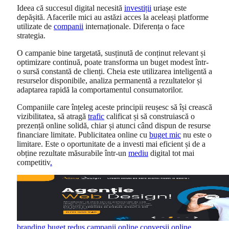
Ideea că succesul digital necesită
investiții
uriașe este
depășită. Afacerile mici au astăzi acces la aceleași platforme
utilizate de
companii
internaționale. Diferența o face
strategia.
O campanie bine targetată, susținută de conținut relevant și
optimizare continuă, poate transforma un buget modest într-
o sursă constantă de clienți. Cheia este utilizarea inteligentă a
resurselor disponibile, analiza permanentă a rezultatelor și
adaptarea rapidă la comportamentul consumatorilor.
Companiile care înțeleg aceste principii reușesc să își crească
vizibilitatea, să atragă
trafic
calificat și să construiască o
prezență online solidă, chiar și atunci când dispun de resurse
financiare limitate. Publicitatea online cu
buget mic
nu este o
limitare. Este o oportunitate de a investi mai eficient și de a
obține rezultate măsurabile într-un
mediu
digital tot mai
competitiv
.
branding
buget redus
campanii online
conversii online