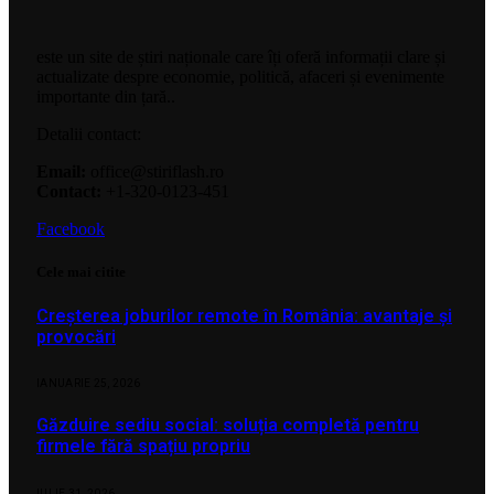
este un site de știri naționale care îți oferă informații clare și
actualizate despre economie, politică, afaceri și evenimente
importante din țară..
Detalii contact:
Email:
office@stiriflash.ro
Contact:
+1-320-0123-451
Facebook
Cele mai citite
Creșterea joburilor remote în România: avantaje și
provocări
IANUARIE 25, 2026
Găzduire sediu social: soluția completă pentru
firmele fără spațiu propriu
IULIE 31, 2026