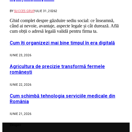
BY
SUCCES GRUP
IULIE 31, 2026
2
Ghid complet despre găzduire sediu social: ce înseamnă,
când ai nevoie, avantaje, aspecte legale și cât durează. Află
cum obții o adresă legală validă pentru firma ta.
Cum îți organizezi mai bine timpul în era digitală
IUNIE 23, 2026
Agricultura de precizie transformă fermele
românești
IUNIE 22, 2026
Cum schimbă tehnologia serviciile medicale din
România
IUNIE 21, 2026
Despre