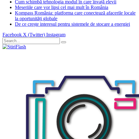
Cum schimbă tehnologia modul în care învață elevii
Meseriile care vor lipsi cel mai mult în România
Kompass România: platforma care conectează afacerile locale
la oportunități globale
De ce crește interesul pentru sistemele de stocare a energiei
Facebook
X (Twitter)
Instagram