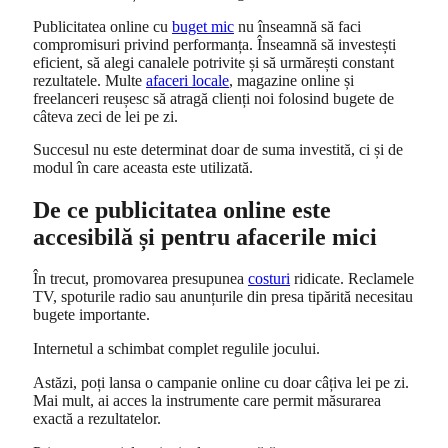
Publicitatea online cu
buget mic
nu înseamnă să faci
compromisuri privind performanța. Înseamnă să investești
eficient, să alegi canalele potrivite și să urmărești constant
rezultatele. Multe
afaceri locale
, magazine online și
freelanceri reușesc să atragă clienți noi folosind bugete de
câteva zeci de lei pe zi.
Succesul nu este determinat doar de suma investită, ci și de
modul în care aceasta este utilizată.
De ce publicitatea online este
accesibilă și pentru afacerile mici
În trecut, promovarea presupunea
costuri
ridicate. Reclamele
TV, spoturile radio sau anunțurile din presa tipărită necesitau
bugete importante.
Internetul a schimbat complet regulile jocului.
Astăzi, poți lansa o campanie online cu doar câțiva lei pe zi.
Mai mult, ai acces la instrumente care permit măsurarea
exactă a rezultatelor.