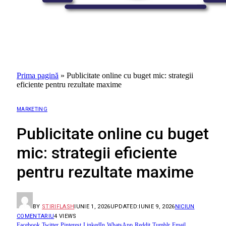
Prima pagină
»
Publicitate online cu buget mic: strategii
eficiente pentru rezultate maxime
MARKETING
Publicitate online cu buget
mic: strategii eficiente
pentru rezultate maxime
BY
STIRIFLASH
IUNIE 1, 2026
UPDATED:
IUNIE 9, 2026
NICIUN
COMENTARIU
4
VIEWS
Facebook
Twitter
Pinterest
LinkedIn
WhatsApp
Reddit
Tumblr
Email