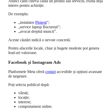
Atunci când cineva caută un produs sau serviciu, există deja
interes pentru achiziție.
De exemplu:
„instalator
Ploiești
”;
„service laptop București”;
„avocat dreptul muncii”.
Aceste căutări indică o nevoie concretă.
Pentru afacerile locale, chiar și bugete modeste pot genera
lead-uri valoroase.
Facebook și Instagram Ads
Platformele Meta oferă
costuri
accesibile și opțiuni avansate
de targetare.
Poți selecta publicul după:
vârstă;
locație;
interese;
comportament online.