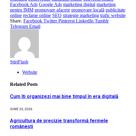
Facebook Ads
Google Ads
marketing digital
marketing
pentru IMM
promovare afacere
promovare locală
publicitate
online
reclame online
SEO
strategie marketing
trafic website
Share.
Facebook
Twitter
Pinterest
LinkedIn
Tumblr
Telegram
Email
StiriFlash
Website
Related
Posts
Cum îți organizezi mai bine timpul în era digitală
IUNIE 23, 2026
Agricultura de precizie transformă fermele
românești