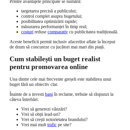
Printre avantajele principale se numără:
targetarea precisă a publicului;
control complet asupra bugetului;
posibilitatea optimizării rapide;
măsurarea performanței în timp real;
costuri
reduse
comparativ
cu publicitatea tradițională.
Aceste beneficii permit inclusiv afacerilor aflate la început
de drum să concureze cu jucători mai mari din piață.
Cum stabilești un buget realist
pentru promovarea online
Una dintre cele mai frecvente greșeli este stabilirea unui
buget fără un obiectiv clar.
Înainte de a investi
bani
în reclame, trebuie să răspunzi la
câteva întrebări:
Vrei să generezi vânzări?
Vrei să obții lead-uri?
Vrei să crești notorietatea brandului?
Vrei mai mult
trafic
pe site?