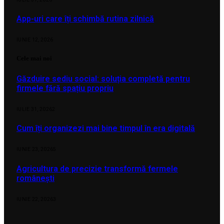
App-uri care îți schimbă rutina zilnică
IUNIE 12, 2026
Cele mai noi
Găzduire sediu social: soluția completă pentru
firmele fără spațiu propriu
IULIE 31, 2026
2
Cum îți organizezi mai bine timpul în era digitală
IUNIE 23, 2026
5
Agricultura de precizie transformă fermele
românești
IUNIE 22, 2026
3