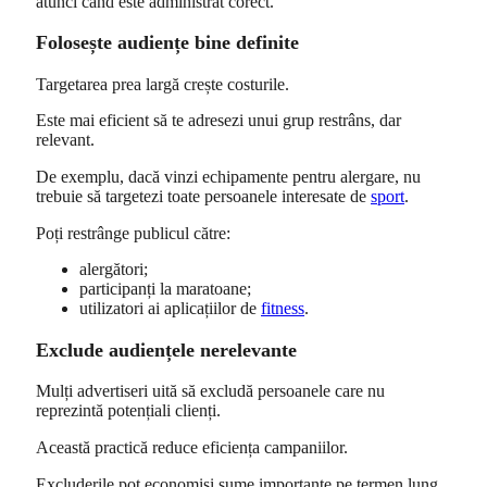
atunci când este administrat corect.
Folosește audiențe bine definite
Targetarea prea largă crește costurile.
Este mai eficient să te adresezi unui grup restrâns, dar
relevant.
De exemplu, dacă vinzi echipamente pentru alergare, nu
trebuie să targetezi toate persoanele interesate de
sport
.
Poți restrânge publicul către:
alergători;
participanți la maratoane;
utilizatori ai aplicațiilor de
fitness
.
Exclude audiențele nerelevante
Mulți advertiseri uită să excludă persoanele care nu
reprezintă potențiali clienți.
Această practică reduce eficiența campaniilor.
Excluderile pot economisi sume importante pe termen lung.