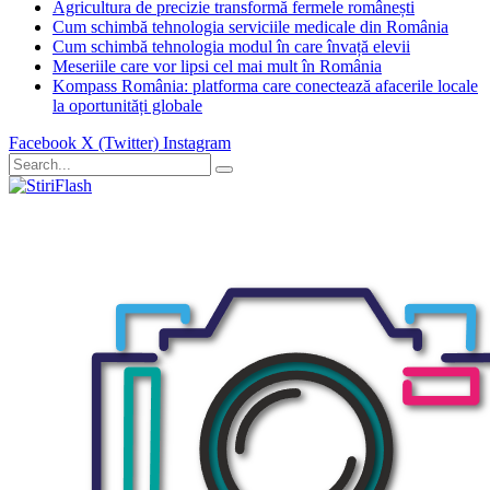
Agricultura de precizie transformă fermele românești
Cum schimbă tehnologia serviciile medicale din România
Cum schimbă tehnologia modul în care învață elevii
Meseriile care vor lipsi cel mai mult în România
Kompass România: platforma care conectează afacerile locale
la oportunități globale
Facebook
X (Twitter)
Instagram