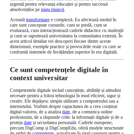
urgentă pentru relevanța educației și pentru succesul
absolvenților pe
piața muncii
.
Această
transformare
e complexă. Ea afectează modul în
care sunt concepute cursurile, cum se predă, cum se
evaluează, cum interacționează cadrele didactice cu studenții
și cum se raportează universitatea la comunitatea externă. În
acest articol detaliat vei descoperi fiecare dintre aceste
dimensiuni, exemple practice și provocările reale cu care se
confruntă sistemele de învățământ superior în era digitală.
Ce sunt competențele digitale în
context universitar
Competentele digitale includ cunoștințe, abilități și atitudini
necesare pentru a folosi tehnologia în mod eficient, sigur și
creativ. Ele depășesc simpla utilizare a computerului sau a
internetului. Vorbim despre capacitatea de a crea conținut
digital valoros, de a analiza
date
, de a comunica online
profesionist, de a răspunde critic la informații digitale și de a
proteja
date
și securitatea personală. Cadrele europene,
precum DigComp și DigCompEdu, oferă modele structurate
de astfel de
competențe
, actualizate în mod constant pentru a