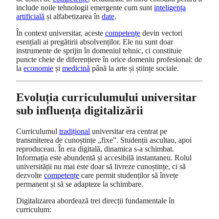
include noile tehnologii emergente cum sunt
inteligența
artificială
și alfabetizarea în
date
.
În context universitar, aceste
competențe
devin vectori
esențiali ai pregătirii absolvenților. Ele nu sunt doar
instrumente de sprijin în domeniul tehnic, ci constituie
puncte cheie de diferențiere în orice domeniu profesional: de
la
economie
și
medicină
până la arte și științe sociale.
Evoluția curriculumului universitar
sub influența digitalizării
Curriculumul
tradițional
universitar era centrat pe
transmiterea de cunoștințe „fixe”. Studenții ascultau, apoi
reproduceau. În era digitală, dinamica s‑a schimbat.
Informația este abundentă și accesibilă instantaneu. Rolul
universității nu mai este doar să livreze cunoștințe, ci să
dezvolte
competențe
care permit studenților să învețe
permanent și să se adapteze la schimbare.
Digitalizarea abordează trei direcții fundamentale în
curriculum: