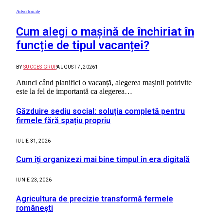
Advertoriale
Cum alegi o mașină de închiriat în
funcție de tipul vacanței?
BY
SUCCES GRUP
AUGUST 7, 2026
1
Atunci când planifici o vacanță, alegerea mașinii potrivite
este la fel de importantă ca alegerea…
Găzduire sediu social: soluția completă pentru
firmele fără spațiu propriu
IULIE 31, 2026
Cum îți organizezi mai bine timpul în era digitală
IUNIE 23, 2026
Agricultura de precizie transformă fermele
românești