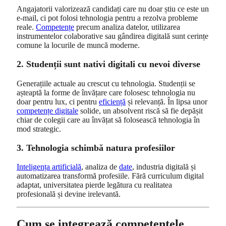
Angajatorii valorizează candidați care nu doar știu ce este un
e‑mail, ci pot folosi tehnologia pentru a rezolva probleme
reale.
Competențe
precum analiza datelor, utilizarea
instrumentelor colaborative sau gândirea digitală sunt cerințe
comune la locurile de muncă moderne.
2. Studenții sunt nativi digitali cu nevoi diverse
Generațiile actuale au crescut cu tehnologia. Studenții se
așteaptă la forme de învățare care folosesc tehnologia nu
doar pentru lux, ci pentru
eficiență
și relevanță. În lipsa unor
competențe digitale
solide, un absolvent riscă să fie depășit
chiar de colegii care au învățat să folosească tehnologia în
mod strategic.
3. Tehnologia schimbă natura profesiilor
Inteligența artificială
, analiza de
date
, industria digitală și
automatizarea transformă profesiile. Fără curriculum digital
adaptat, universitatea pierde legătura cu realitatea
profesională și devine irelevantă.
Cum se integrează competențele