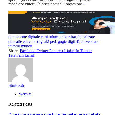
modeleze viitorul în orice domeniu profesional
.
competențe digitale
curriculum universitar
digitalizare
educatie
educație digitală
pedagogie digitală
universitate
viitorul muncii
Share.
Facebook
Twitter
Pinterest
LinkedIn
Tumblr
Telegram
Email
StiriFlash
Website
Related
Posts
Cum îți organizezi mai bine timpul în era digitală