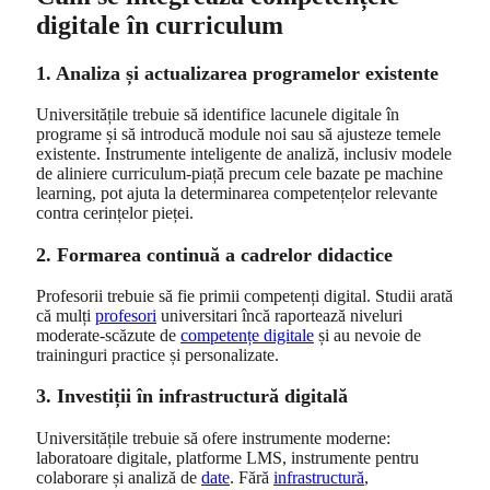
digitale în curriculum
1. Analiza și actualizarea programelor existente
Universitățile trebuie să identifice lacunele digitale în
programe și să introducă module noi sau să ajusteze temele
existente. Instrumente inteligente de analiză, inclusiv modele
de aliniere curriculum‑piață precum cele bazate pe machine
learning, pot ajuta la determinarea competențelor relevante
contra cerințelor pieței.
2. Formarea continuă a cadrelor didactice
Profesorii trebuie să fie primii competenți digital. Studii arată
că mulți
profesori
universitari încă raportează niveluri
moderate‑scăzute de
competențe digitale
și au nevoie de
traininguri practice și personalizate.
3. Investiții în infrastructură digitală
Universitățile trebuie să ofere instrumente moderne:
laboratoare digitale, platforme LMS, instrumente pentru
colaborare și analiză de
date
. Fără
infrastructură
,