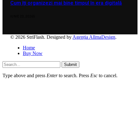
Cum îți organizezi mai bine timpul în era digitală
IUNIE 23, 2026
5
© 2026 StriFlash. Designed by
Agenția AllmaDesign
.
Home
Buy Now
Submit
Type above and press
Enter
to search. Press
Esc
to cancel.