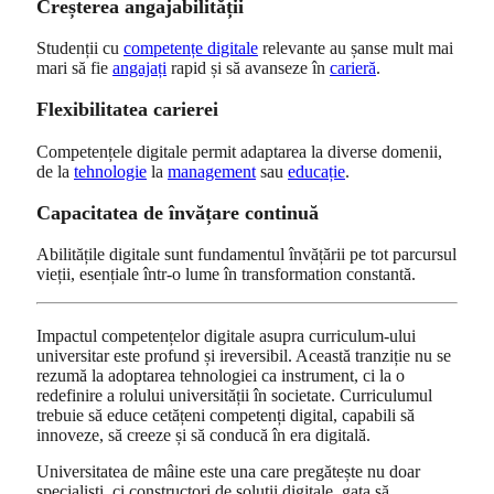
Creșterea angajabilității
Studenții cu
competențe digitale
relevante au șanse mult mai
mari să fie
angajați
rapid și să avanseze în
carieră
.
Flexibilitatea carierei
Competențele digitale permit adaptarea la diverse domenii,
de la
tehnologie
la
management
sau
educație
.
Capacitatea de învățare continuă
Abilitățile digitale sunt fundamentul învățării pe tot parcursul
vieții, esențiale într‑o lume în transformation constantă.
Impactul competențelor digitale asupra curriculum‑ului
universitar este profund și ireversibil. Această tranziție nu se
rezumă la adoptarea tehnologiei ca instrument, ci la o
redefinire a rolului universității în societate. Curriculumul
trebuie să educe cetățeni competenți digital, capabili să
innoveze, să creeze și să conducă în era digitală.
Universitatea de mâine este una care pregătește nu doar
specialiști, ci constructori de soluții digitale, gata să