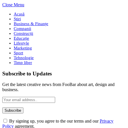
Close Menu
Acasă
Știri
Business & Finanțe
Companii
Construcții
Educație
Lifestyle
Marketing
Sport
Tehnologie
Timp liber
Subscribe to Updates
Get the latest creative news from FooBar about art, design and
business.
By signing up, you agree to the our terms and our
Privacy
Policy
agreement.