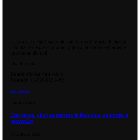
este un site de știri naționale care îți oferă informații clare și
actualizate despre economie, politică, afaceri și evenimente
importante din țară..
Detalii contact:
Email:
office@stiriflash.ro
Contact:
+1-320-0123-451
Facebook
Cele mai citite
Creșterea joburilor remote în România: avantaje și
provocări
IANUARIE 25, 2026