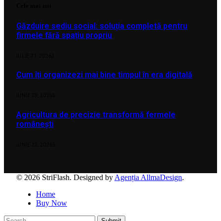
Cele mai noi
Găzduire sediu social: soluția completă pentru
firmele fără spațiu propriu
IULIE 31, 2026
2
Cum îți organizezi mai bine timpul în era digitală
IUNIE 23, 2026
5
Agricultura de precizie transformă fermele
românești
IUNIE 22, 2026
3
© 2026 StriFlash. Designed by
Agenția AllmaDesign
.
Home
Buy Now
Submit