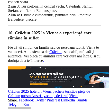
concert seara.
Ziua 3:
Tur pietonal în centrul vechi, Catedrala Sfântul
Ștefan, vin fiert la Rathausplatz.
Ziua 4:
Ultimele cumpărături, plimbare prin Grădinile
Belvedere, plecare.
10. Crăciun 2025 la Viena: o experiență care
rămâne în suflet
Fie că vii singur, cu familia sau cu persoana iubită, Viena te
va cuceri. Atmosfera sa de
Crăciun
este caldă, rafinată și
autentică. Vei pleca cu amintiri care vor dura ani întregi și cu
dorința de a te întoarce
.
Crăciun 2025
hoteluri Viena
pachete turistice
piețe de
Crăciun
turism Austria
vacanțe de iarnă
Viena
Share.
Facebook
Twitter
Pinterest
LinkedIn
Tumblr
Telegram
Email