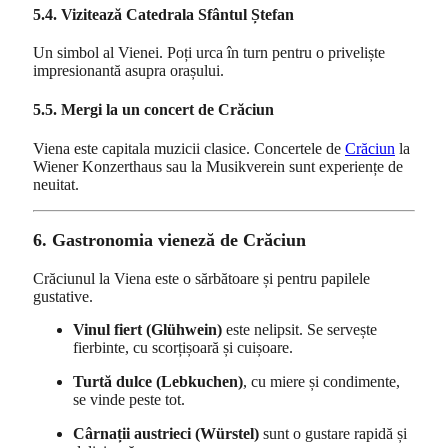
5.4. Vizitează Catedrala Sfântul Ștefan
Un simbol al Vienei. Poți urca în turn pentru o priveliște
impresionantă asupra orașului.
5.5. Mergi la un concert de Crăciun
Viena este capitala muzicii clasice. Concertele de
Crăciun
la
Wiener Konzerthaus sau la Musikverein sunt experiențe de
neuitat.
6. Gastronomia vieneză de Crăciun
Crăciunul la Viena este o sărbătoare și pentru papilele
gustative.
Vinul fiert (Glühwein)
este nelipsit. Se servește
fierbinte, cu scorțișoară și cuișoare.
Turtă dulce (Lebkuchen)
, cu miere și condimente,
se vinde peste tot.
Cârnații austrieci (Würstel)
sunt o gustare rapidă și