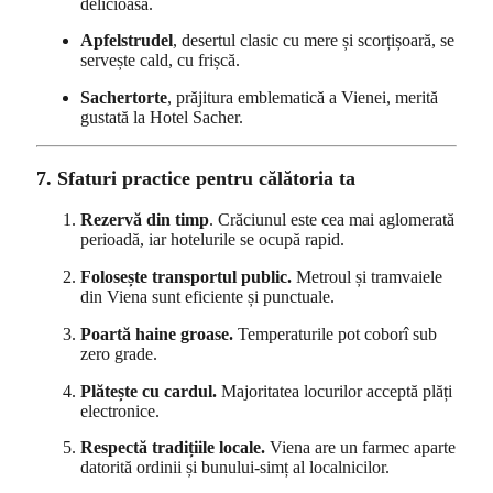
delicioasă.
Apfelstrudel
, desertul clasic cu mere și scorțișoară, se
servește cald, cu frișcă.
Sachertorte
, prăjitura emblematică a Vienei, merită
gustată la Hotel Sacher.
7. Sfaturi practice pentru călătoria ta
Rezervă din timp
. Crăciunul este cea mai aglomerată
perioadă, iar hotelurile se ocupă rapid.
Folosește transportul public.
Metroul și tramvaiele
din Viena sunt eficiente și punctuale.
Poartă haine groase.
Temperaturile pot coborî sub
zero grade.
Plătește cu cardul.
Majoritatea locurilor acceptă plăți
electronice.
Respectă tradițiile locale.
Viena are un farmec aparte
datorită ordinii și bunului-simț al localnicilor.