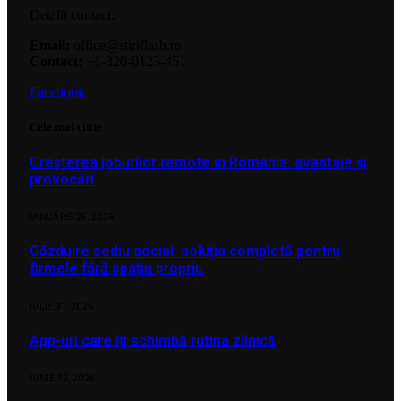
Detalii contact:
Email:
office@stiriflash.ro
Contact:
+1-320-0123-451
Facebook
Cele mai citite
Creșterea joburilor remote în România: avantaje și
provocări
IANUARIE 25, 2026
Găzduire sediu social: soluția completă pentru
firmele fără spațiu propriu
IULIE 31, 2026
App-uri care îți schimbă rutina zilnică
IUNIE 12, 2026