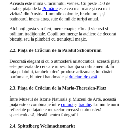
Aceasta este inima Crăciunului vienez. Cu peste 150 de
tarabe, piața de la
Primărie
este cea mai mare și cea mai
vizitată din Austria. Luminile colorate, bradul uriaș și
patinoarul imens atrag sute de mii de turiști anual.
Aici poți gusta vin fiert, mere coapte, cârnați vienezi și
prăjituri tradiționale. Copiii pot merge la ateliere de decorat
biscuiți sau la plimbări cu trenulețul magic.
2.2. Piața de Crăciun de la Palatul Schönbrunn
Decorată elegant și cu o atmosferă aristocratică, această piață
este preferată de cei care iubesc tradiția și rafinamentul. În
fața palatului, tarabele oferă produse artizanale, lumânări
parfumate, bijuterii handmade și
dulciuri de casă
.
2.3. Piața de Crăciun de la Maria-Theresien-Platz
Între Muzeul de Istorie Naturală și Muzeul de Artă, această
piață este o combinație între
cultură
și
tradiție
. Luminile aurii
reflectate pe fațadele muzeelor creează o atmosferă
spectaculoasă, ideală pentru fotografii.
2.4. Spittelberg Weihnachtsmarkt