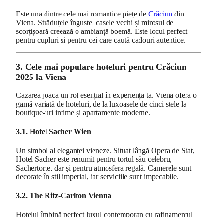
Este una dintre cele mai romantice piețe de
Crăciun
din
Viena. Străduțele înguste, casele vechi și mirosul de
scorțișoară creează o ambianță boemă. Este locul perfect
pentru cupluri și pentru cei care caută cadouri autentice.
3. Cele mai populare hoteluri pentru Crăciun
2025 la Viena
Cazarea joacă un rol esențial în experiența ta. Viena oferă o
gamă variată de hoteluri, de la luxoasele de cinci stele la
boutique-uri intime și apartamente moderne.
3.1. Hotel Sacher Wien
Un simbol al eleganței vieneze. Situat lângă Opera de Stat,
Hotel Sacher este renumit pentru tortul său celebru,
Sachertorte, dar și pentru atmosfera regală. Camerele sunt
decorate în stil imperial, iar serviciile sunt impecabile.
3.2. The Ritz-Carlton Vienna
Hotelul îmbină perfect luxul contemporan cu rafinamentul