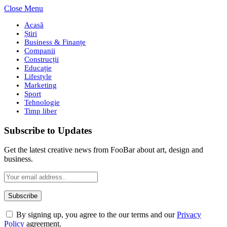
Close Menu
Acasă
Știri
Business & Finanțe
Companii
Construcții
Educație
Lifestyle
Marketing
Sport
Tehnologie
Timp liber
Subscribe to Updates
Get the latest creative news from FooBar about art, design and
business.
By signing up, you agree to the our terms and our
Privacy
Policy
agreement.