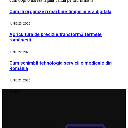
cum obții o adresă legală validă pentru firma ta.
Cum îți organizezi mai bine timpul în era digitală
IUNIE 23, 2026
Agricultura de precizie transformă fermele
românești
IUNIE 22, 2026
Cum schimbă tehnologia serviciile medicale din
România
IUNIE 21, 2026
Despre