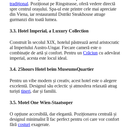
tradițional
. Poziționat pe Ringstrasse, oferă vedere directă
spre centrul orașului. Spa-ul este printre cele mai apreciate
din Viena, iar restaurantul Dstrikt Steakhouse atrage
gurmanzi din toată lumea.
3.3. Hotel Imperial, a Luxury Collection
Construit în secolul XIX, hotelul păstrează aerul aristocratic
al Imperiului Austro-Ungar. Fiecare cameră este o
combinație de artă și confort. Pentru un
Crăciun
cu adevărat
imperial, acesta este locul ideal.
3.4. 25hours Hotel beim MuseumsQuartier
Pentru un vibe modern și creativ, acest hotel este o alegere
excelentă. Designul său eclectic și atmosfera relaxată atrag
turiști
tineri
, dar și familii.
3.5. Motel One Wien-Staatsoper
O opțiune accesibilă, dar elegantă. Poziționarea centrală și
designul minimalist îl fac perfect pentru cei care vor confort
fără
costuri
exagerate.