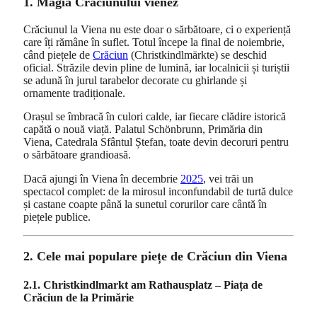
1. Magia Crăciunului vienez
Crăciunul la Viena nu este doar o sărbătoare, ci o experiență
care îți rămâne în suflet. Totul începe la final de noiembrie,
când piețele de
Crăciun
(Christkindlmärkte) se deschid
oficial. Străzile devin pline de lumină, iar localnicii și turiștii
se adună în jurul tarabelor decorate cu ghirlande și
ornamente tradiționale.
Orașul se îmbracă în culori calde, iar fiecare clădire istorică
capătă o nouă viață. Palatul Schönbrunn, Primăria din
Viena, Catedrala Sfântul Ștefan, toate devin decoruri pentru
o sărbătoare grandioasă.
Dacă ajungi în Viena în decembrie
2025
, vei trăi un
spectacol complet: de la mirosul inconfundabil de turtă dulce
și castane coapte până la sunetul corurilor care cântă în
piețele publice.
2. Cele mai populare piețe de Crăciun din Viena
2.1. Christkindlmarkt am Rathausplatz – Piața de
Crăciun de la Primărie