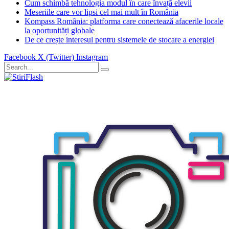
Cum schimbă tehnologia modul în care învață elevii
Meseriile care vor lipsi cel mai mult în România
Kompass România: platforma care conectează afacerile locale
la oportunități globale
De ce crește interesul pentru sistemele de stocare a energiei
Facebook
X (Twitter)
Instagram