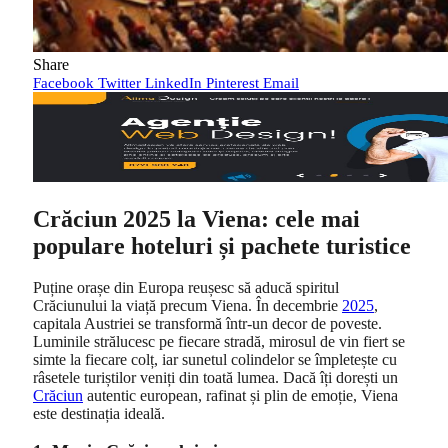
Share
Facebook
Twitter
LinkedIn
Pinterest
Email
Crăciun 2025 la Viena: cele mai
populare hoteluri și pachete turistice
Puține orașe din Europa reușesc să aducă spiritul
Crăciunului la viață precum Viena. În decembrie
2025
,
capitala Austriei se transformă într-un decor de poveste.
Luminile strălucesc pe fiecare stradă, mirosul de vin fiert se
simte la fiecare colț, iar sunetul colindelor se împletește cu
râsetele turiștilor veniți din toată lumea. Dacă îți dorești un
Crăciun
autentic european, rafinat și plin de emoție, Viena
este destinația ideală.