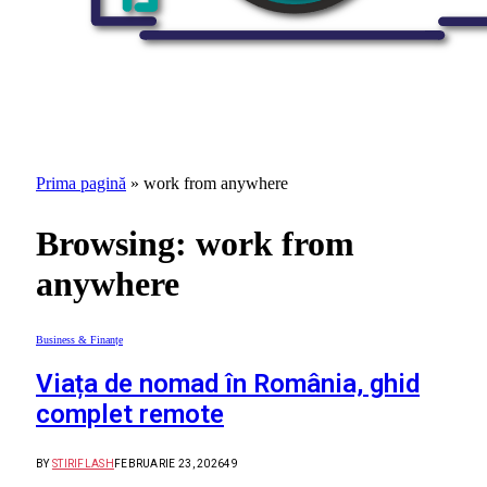
Prima pagină
»
work from anywhere
Browsing:
work from
anywhere
Business & Finanțe
Viața de nomad în România, ghid
complet remote
BY
STIRIFLASH
FEBRUARIE 23, 2026
49