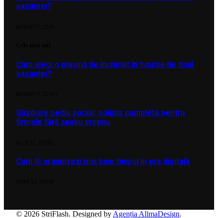
vacanței?
AUGUST 7, 2026
Cele mai noi
Cum alegi o mașină de închiriat în funcție de tipul
vacanței?
AUGUST 7, 2026
1
Găzduire sediu social: soluția completă pentru
firmele fără spațiu propriu
IULIE 31, 2026
2
Cum îți organizezi mai bine timpul în era digitală
IUNIE 23, 2026
5
© 2026 StriFlash. Designed by
Agenția AllmaDesign
.