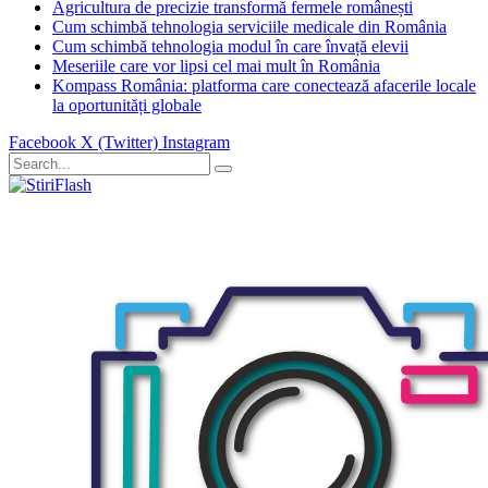
Agricultura de precizie transformă fermele românești
Cum schimbă tehnologia serviciile medicale din România
Cum schimbă tehnologia modul în care învață elevii
Meseriile care vor lipsi cel mai mult în România
Kompass România: platforma care conectează afacerile locale
la oportunități globale
Facebook
X (Twitter)
Instagram