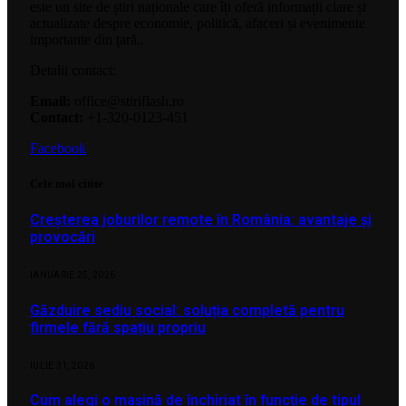
este un site de știri naționale care îți oferă informații clare și
actualizate despre economie, politică, afaceri și evenimente
importante din țară..
Detalii contact:
Email:
office@stiriflash.ro
Contact:
+1-320-0123-451
Facebook
Cele mai citite
Creșterea joburilor remote în România: avantaje și
provocări
IANUARIE 25, 2026
Găzduire sediu social: soluția completă pentru
firmele fără spațiu propriu
IULIE 31, 2026
Cum alegi o mașină de închiriat în funcție de tipul