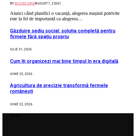
BY
SUCCES GRUP
AUGUST 7, 2026
1
Atunci când planifici o vacanță, alegerea mașinii potrivite
este la fel de importantă ca alegerea…
Găzduire sediu social: soluția completă pentru
firmele fără spațiu propriu
IULIE 31, 2026
Cum îți organizezi mai bine timpul în era digitală
IUNIE 23, 2026
Agricultura de precizie transformă fermele
românești
IUNIE 22, 2026
Despre