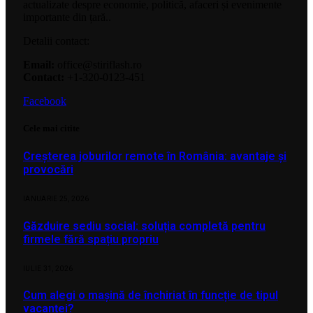
actualizate despre economie, politică, afaceri și evenimente
importante din țară..
Detalii contact:
Email:
office@stiriflash.ro
Contact:
+1-320-0123-451
Facebook
Cele mai citite
Creșterea joburilor remote în România: avantaje și
provocări
IANUARIE 25, 2026
Găzduire sediu social: soluția completă pentru
firmele fără spațiu propriu
IULIE 31, 2026
Cum alegi o mașină de închiriat în funcție de tipul
vacanței?