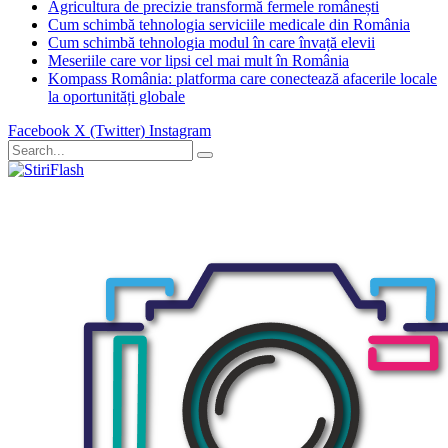
Agricultura de precizie transformă fermele românești
Cum schimbă tehnologia serviciile medicale din România
Cum schimbă tehnologia modul în care învață elevii
Meseriile care vor lipsi cel mai mult în România
Kompass România: platforma care conectează afacerile locale
la oportunități globale
Facebook
X (Twitter)
Instagram