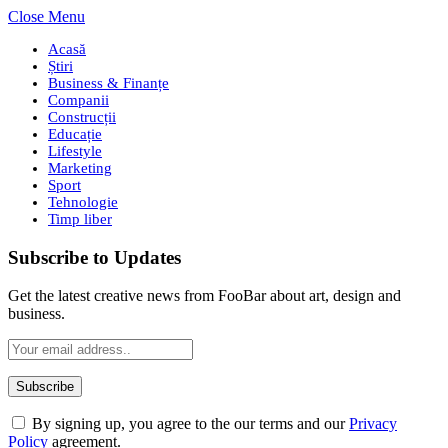
Close Menu
Acasă
Știri
Business & Finanțe
Companii
Construcții
Educație
Lifestyle
Marketing
Sport
Tehnologie
Timp liber
Subscribe to Updates
Get the latest creative news from FooBar about art, design and
business.
By signing up, you agree to the our terms and our
Privacy
Policy
agreement.