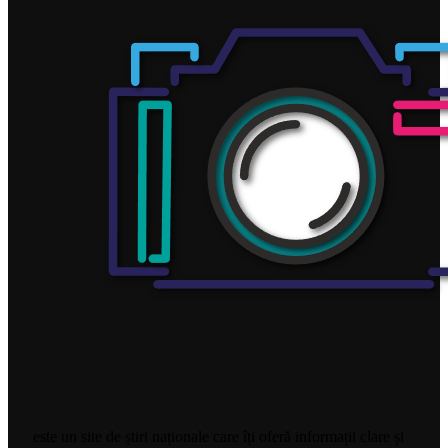
este un site de știri naționale care îți oferă informații clare și