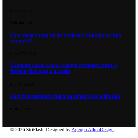
AUGUST 7, 2026
Cele mai noi
Cum alegi o mașină de închiriat în funcție de tipul
vacanței?
AUGUST 7, 2026
1
Găzduire sediu social: soluția completă pentru
firmele fără spațiu propriu
IULIE 31, 2026
2
Cum îți organizezi mai bine timpul în era digitală
IUNIE 23, 2026
5
© 2026 StriFlash. Designed by
Agenția AllmaDesign
.