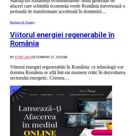
Startup-uri românești ecosustenabile: noua generație de
afaceri care schimbă economia verde România traversează o
perioadă de transformare accelerată în domeniul…
Business & Finanțe
Viitorul energiei regenerabile în
România
BY
STIRIFLASH
DECEMBRIE 27, 2025
68
Viitorul energiei regenerabile în România: ce tehnologii vor
domina România se află într-un moment critic în dezvoltarea
sectorului energetic. Cererea…