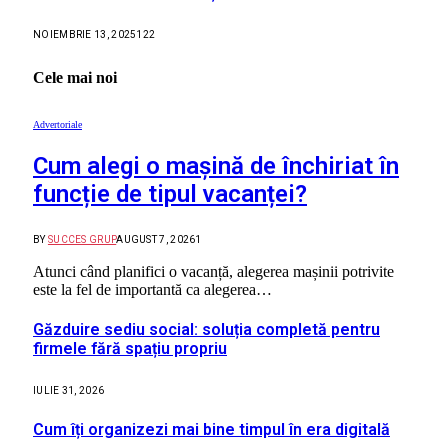
NOIEMBRIE 13, 2025
122
Cele mai noi
Advertoriale
Cum alegi o mașină de închiriat în
funcție de tipul vacanței?
BY
SUCCES GRUP
AUGUST 7, 2026
1
Atunci când planifici o vacanță, alegerea mașinii potrivite
este la fel de importantă ca alegerea…
Găzduire sediu social: soluția completă pentru
firmele fără spațiu propriu
IULIE 31, 2026
Cum îți organizezi mai bine timpul în era digitală