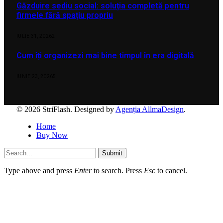
Găzduire sediu social: soluția completă pentru
firmele fără spațiu propriu
IULIE 31, 2026
2
Cum îți organizezi mai bine timpul în era digitală
IUNIE 23, 2026
5
© 2026 StriFlash. Designed by
Agenția AllmaDesign
.
Home
Buy Now
Submit
Type above and press
Enter
to search. Press
Esc
to cancel.