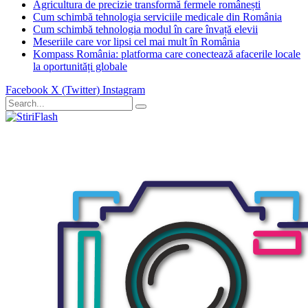
Agricultura de precizie transformă fermele românești
Cum schimbă tehnologia serviciile medicale din România
Cum schimbă tehnologia modul în care învață elevii
Meseriile care vor lipsi cel mai mult în România
Kompass România: platforma care conectează afacerile locale
la oportunități globale
Facebook
X (Twitter)
Instagram