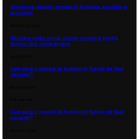
Creșterea joburilor remote în România: avantaje și
provocări
IANUARIE 25, 2026
Găzduire sediu social: soluția completă pentru
firmele fără spațiu propriu
IULIE 31, 2026
Cum alegi o mașină de închiriat în funcție de tipul
vacanței?
AUGUST 7, 2026
Cele mai noi
Cum alegi o mașină de închiriat în funcție de tipul
vacanței?
AUGUST 7, 2026
1