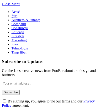
Close Menu
Acasă
Știri
Business & Finanțe
Companii
Construcții
Educație
Lifestyle
Marketing
Sport
Tehnologie
Timp liber
Subscribe to Updates
Get the latest creative news from FooBar about art, design and
business.
By signing up, you agree to the our terms and our
Privacy
Policy
agreement.