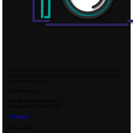
este un site de știri naționale care îți oferă informații clare și
actualizate despre economie, politică, afaceri și evenimente
importante din țară..
Detalii contact:
Email:
office@stiriflash.ro
Contact:
+1-320-0123-451
Facebook
Cele mai citite