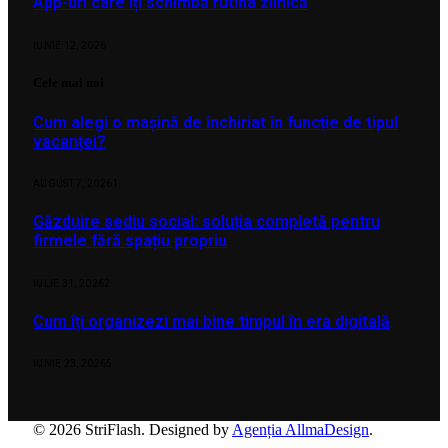
App-uri care îți schimbă rutina zilnică
IUNIE 12, 2026
Cele mai noi
Cum alegi o mașină de închiriat în funcție de tipul
vacanței?
AUGUST 7, 2026
1
Găzduire sediu social: soluția completă pentru
firmele fără spațiu propriu
IULIE 31, 2026
2
Cum îți organizezi mai bine timpul în era digitală
IUNIE 23, 2026
5
© 2026 StriFlash. Designed by
Agenția AllmaDesign
.