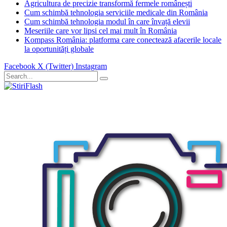
Agricultura de precizie transformă fermele românești
Cum schimbă tehnologia serviciile medicale din România
Cum schimbă tehnologia modul în care învață elevii
Meseriile care vor lipsi cel mai mult în România
Kompass România: platforma care conectează afacerile locale
la oportunități globale
Facebook
X (Twitter)
Instagram