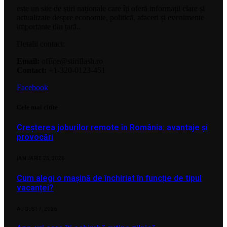
este un site de știri naționale care îți oferă informații clare și
actualizate despre economie, politică, afaceri și evenimente
importante din țară..
Detalii contact:
Email:
office@stiriflash.ro
Contact:
+1-320-0123-451
Facebook
Cele mai citite
Creșterea joburilor remote în România: avantaje și
provocări
IANUARIE 25, 2026
Cum alegi o mașină de închiriat în funcție de tipul
vacanței?
AUGUST 7, 2026