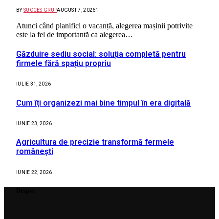
BY
SUCCES GRUP
AUGUST 7, 2026
1
Atunci când planifici o vacanță, alegerea mașinii potrivite
este la fel de importantă ca alegerea…
Găzduire sediu social: soluția completă pentru
firmele fără spațiu propriu
IULIE 31, 2026
Cum îți organizezi mai bine timpul în era digitală
IUNIE 23, 2026
Agricultura de precizie transformă fermele
românești
IUNIE 22, 2026
Despre