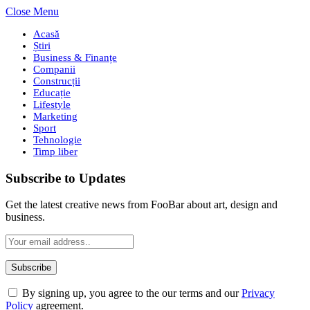
Close Menu
Acasă
Știri
Business & Finanțe
Companii
Construcții
Educație
Lifestyle
Marketing
Sport
Tehnologie
Timp liber
Subscribe to Updates
Get the latest creative news from FooBar about art, design and
business.
By signing up, you agree to the our terms and our
Privacy
Policy
agreement.