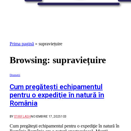
Prima pagină
»
supraviețuire
Browsing:
supraviețuire
Drumetii
Cum pregăteşti echipamentul
pentru o expediţie în natură în
România
BY
STIRIFLASH
NOIEMBRIE 17, 2025
103
Cum pregăteşti echipamentul pentru o expediţie în natură în