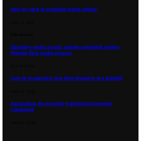
App-uri care îți schimbă rutina zilnică
IUNIE 12, 2026
Cele mai noi
Găzduire sediu social: soluția completă pentru
firmele fără spațiu propriu
IULIE 31, 2026
2
Cum îți organizezi mai bine timpul în era digitală
IUNIE 23, 2026
5
Agricultura de precizie transformă fermele
românești
IUNIE 22, 2026
3