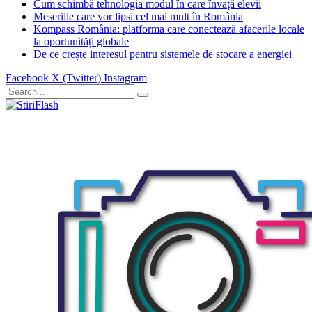
Cum schimbă tehnologia modul în care învață elevii
Meseriile care vor lipsi cel mai mult în România
Kompass România: platforma care conectează afacerile locale
la oportunități globale
De ce crește interesul pentru sistemele de stocare a energiei
Facebook
X (Twitter)
Instagram