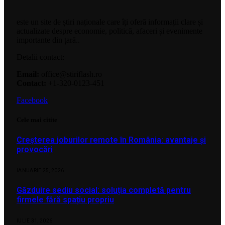
este un site de știri naționale care îți oferă informații clare și
actualizate despre economie, politică, afaceri și evenimente
importante din țară..
Detalii contact:
Email:
office@stiriflash.ro
Contact:
+1-320-0123-451
Facebook
Cele mai citite
Creșterea joburilor remote în România: avantaje și
provocări
IANUARIE 25, 2026
Găzduire sediu social: soluția completă pentru
firmele fără spațiu propriu
IULIE 31, 2026