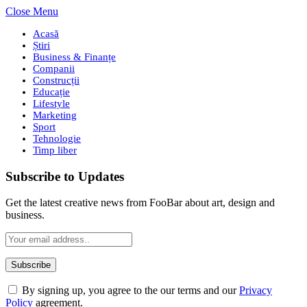
Close Menu
Acasă
Știri
Business & Finanțe
Companii
Construcții
Educație
Lifestyle
Marketing
Sport
Tehnologie
Timp liber
Subscribe to Updates
Get the latest creative news from FooBar about art, design and
business.
By signing up, you agree to the our terms and our
Privacy
Policy
agreement.