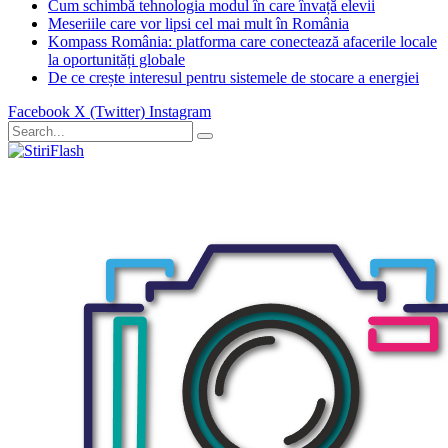
Cum schimbă tehnologia modul în care învață elevii
Meseriile care vor lipsi cel mai mult în România
Kompass România: platforma care conectează afacerile locale
la oportunități globale
De ce crește interesul pentru sistemele de stocare a energiei
Facebook
X (Twitter)
Instagram