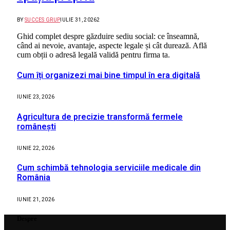
BY
SUCCES GRUP
IULIE 31, 2026
2
Ghid complet despre găzduire sediu social: ce înseamnă,
când ai nevoie, avantaje, aspecte legale și cât durează. Află
cum obții o adresă legală validă pentru firma ta.
Cum îți organizezi mai bine timpul în era digitală
IUNIE 23, 2026
Agricultura de precizie transformă fermele
românești
IUNIE 22, 2026
Cum schimbă tehnologia serviciile medicale din
România
IUNIE 21, 2026
Despre