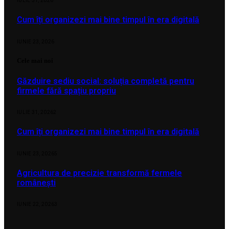
IULIE 31, 2026
Cum îți organizezi mai bine timpul în era digitală
IUNIE 23, 2026
Cele mai noi
Găzduire sediu social: soluția completă pentru
firmele fără spațiu propriu
IULIE 31, 2026
2
Cum îți organizezi mai bine timpul în era digitală
IUNIE 23, 2026
5
Agricultura de precizie transformă fermele
românești
IUNIE 22, 2026
3