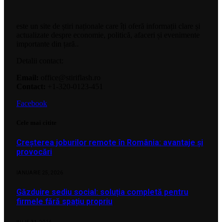
este un site de știri naționale care îți oferă informații clare și
actualizate despre economie, politică, afaceri și evenimente
importante din țară..
Detalii contact:
Email:
office@stiriflash.ro
Contact:
+1-320-0123-451
Facebook
Cele mai citite
Creșterea joburilor remote în România: avantaje și
provocări
IANUARIE 25, 2026
Găzduire sediu social: soluția completă pentru
firmele fără spațiu propriu