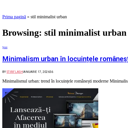
Prima pagină
»
stil minimalist urban
Browsing:
stil minimalist urban
Știri
Minimalism urban în locuințele româneș
BY
STIRIFLASH
IANUARIE 17, 2026
56
Minimalismul urban: trend în locuințele românești moderne Minimalism