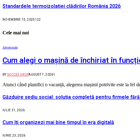
Standardele termoizolației clădirilor România 2026
NOIEMBRIE 13, 2025
122
Cele mai noi
Advertoriale
Cum alegi o mașină de închiriat în funcți
BY
SUCCES GRUP
AUGUST 7, 2026
1
Atunci când planifici o vacanță, alegerea mașinii potrivite este la fel
Găzduire sediu social: soluția completă pentru firmele fără
IULIE 31, 2026
Cum îți organizezi mai bine timpul în era digitală
IUNIE 23, 2026