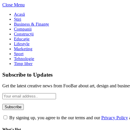
Close Menu
Acasă
Știri
Business & Finanțe
Companii
Construcții
Educație
Lifestyle
Marketing
Sport
Tehnologie
Timp liber
Subscribe to Updates
Get the latest creative news from FooBar about art, design and busine
By signing up, you agree to the our terms and our
Privacy Policy
What's Hot