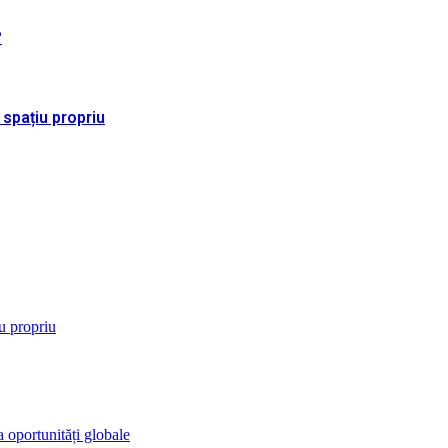
?
 spațiu propriu
iu propriu
 oportunități globale