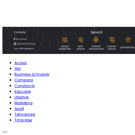
Acasă
Știri
Business & Finanțe
Companii
Construcții
Educație
Lifestyle
Marketing
Sport
Tehnologie
Timp liber