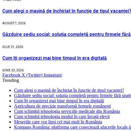
Cum alegi o mașină de închiriat în funcție de tipul vacanței
AUGUST 7, 2026
Găzduire sediu social: soluția completă pentru firmele fără
IULIE 31, 2026
Cum îți organizezi mai bine timpul în era digitală
IUNIE 23, 2026
Facebook
X (Twitter)
Instagram
Trending
Cum alegi o mașină de închiriat în funcție de tipul vacanței?
Găzduire sediu social: soluția completă pentru firmele fără spaț
Cum îți organizezi mai bine timpul în era digitală
Agricultura de precizie transformă fermele românești
Cum schimbă tehnologia serviciile medicale din România
Cum schimbă tehnologia modul în care învață elevii
Meseriile care vor lipsi cel mai mult în România
Kompass România: platforma care conectează afacerile locale la