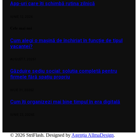
App-uri care îți schimbă rutina zilnică
IUNIE 12, 2026
Cele mai noi
Cum alegi o mașină de închiriat în funcție de tipul
vacanței?
AUGUST 7, 2026
1
Găzduire sediu social: soluția completă pentru
firmele fără spațiu propriu
IULIE 31, 2026
2
Cum îți organizezi mai bine timpul în era digitală
IUNIE 23, 2026
5
© 2026 StriFlash. Designed by
Agenția AllmaDesign
.