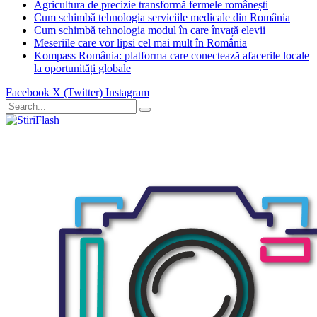
Agricultura de precizie transformă fermele românești
Cum schimbă tehnologia serviciile medicale din România
Cum schimbă tehnologia modul în care învață elevii
Meseriile care vor lipsi cel mai mult în România
Kompass România: platforma care conectează afacerile locale
la oportunități globale
Facebook
X (Twitter)
Instagram