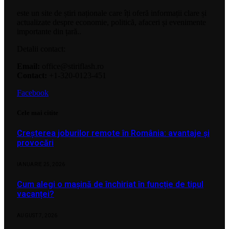
este un site de știri naționale care îți oferă informații clare și
actualizate despre economie, politică, afaceri și evenimente
importante din țară..
Detalii contact:
Email:
office@stiriflash.ro
Contact:
+1-320-0123-451
Facebook
Cele mai citite
Creșterea joburilor remote în România: avantaje și
provocări
IANUARIE 25, 2026
Cum alegi o mașină de închiriat în funcție de tipul
vacanței?
AUGUST 7, 2026