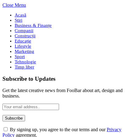
Close Menu
Acasă
Știri
Business & Finanțe
Companii
Construcții
Educație
Lifestyle
Marketing
Sport
Tehnologie
Timp liber
Subscribe to Updates
Get the latest creative news from FooBar about art, design and
business.
By signing up, you agree to the our terms and our
Privacy
Policy
agreement.