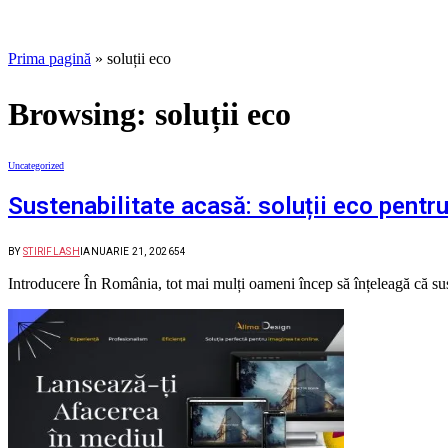
Prima pagină
»
soluții eco
Browsing:
soluții eco
Uncategorized
Sustenabilitate acasă: soluții eco pentr
BY
STIRIFLASH
IANUARIE 21, 2026
54
Introducere În România, tot mai mulți oameni încep să înțeleagă că sus