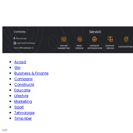
Acasă
Știri
Business & Finanțe
Companii
Construcții
Educație
Lifestyle
Marketing
Sport
Tehnologie
Timp liber