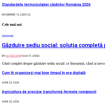
Standardele termoizolației clădirilor România 2026
NOIEMBRIE 13, 2025
122
Cele mai noi
Advertoriale
Găzduire sediu social: soluția completă 
BY
SUCCES GRUP
IULIE 31, 2026
2
Ghid complet despre găzduire sediu social: ce înseamnă, când ai nevoie,
Cum îți organizezi mai bine timpul în era digitală
IUNIE 23, 2026
Agricultura de precizie transformă fermele românești
IUNIE 22, 2026