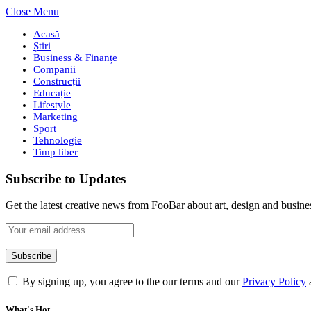
Close Menu
Acasă
Știri
Business & Finanțe
Companii
Construcții
Educație
Lifestyle
Marketing
Sport
Tehnologie
Timp liber
Subscribe to Updates
Get the latest creative news from FooBar about art, design and busine
By signing up, you agree to the our terms and our
Privacy Policy
What's Hot