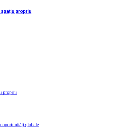
 spațiu propriu
iu propriu
 oportunități globale