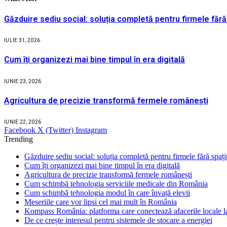
Găzduire sediu social: soluția completă pentru firmele fără
IULIE 31, 2026
Cum îți organizezi mai bine timpul în era digitală
IUNIE 23, 2026
Agricultura de precizie transformă fermele românești
IUNIE 22, 2026
Facebook
X (Twitter)
Instagram
Trending
Găzduire sediu social: soluția completă pentru firmele fără spaț
Cum îți organizezi mai bine timpul în era digitală
Agricultura de precizie transformă fermele românești
Cum schimbă tehnologia serviciile medicale din România
Cum schimbă tehnologia modul în care învață elevii
Meseriile care vor lipsi cel mai mult în România
Kompass România: platforma care conectează afacerile locale la
De ce crește interesul pentru sistemele de stocare a energiei