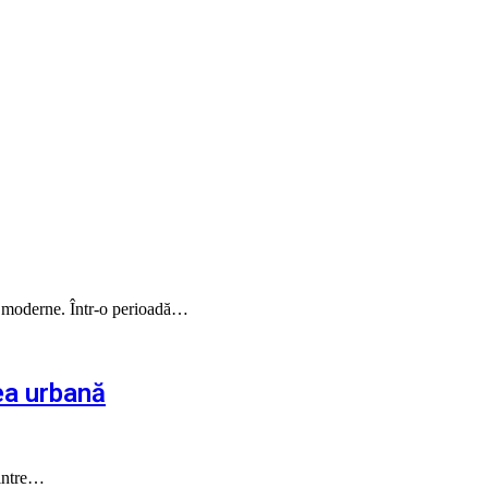
ce moderne. Într-o perioadă…
ea urbană
dintre…