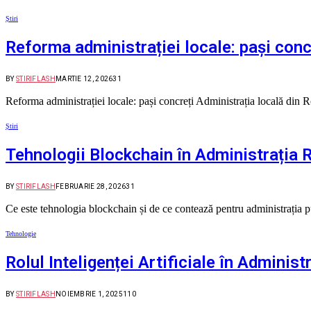
Știri
Reforma administrației locale: pași conc
BY
STIRIFLASH
MARTIE 12, 2026
31
Reforma administrației locale: pași concreți Administrația locală din 
Știri
Tehnologii Blockchain în Administrația 
BY
STIRIFLASH
FEBRUARIE 28, 2026
31
Ce este tehnologia blockchain și de ce contează pentru administrația pu
Tehnologie
Rolul Inteligenței Artificiale în Adminis
BY
STIRIFLASH
NOIEMBRIE 1, 2025
110