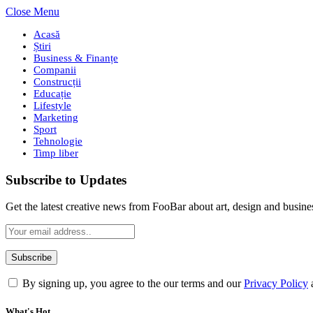
Close Menu
Acasă
Știri
Business & Finanțe
Companii
Construcții
Educație
Lifestyle
Marketing
Sport
Tehnologie
Timp liber
Subscribe to Updates
Get the latest creative news from FooBar about art, design and busine
By signing up, you agree to the our terms and our
Privacy Policy
What's Hot