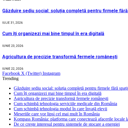
Găzduire sediu social: soluția completă pentru firmele fără
IULIE 31, 2026
Cum îți organizezi mai bine timpul în era digitală
IUNIE 23, 2026
Agricultura de precizie transformă fermele românești
IUNIE 22, 2026
Facebook
X (Twitter)
Instagram
Trending
Găzduire sediu social: soluția completă pentru firmele fără spaț
Cum îți organizezi mai bine timpul în era digitală
Agricultura de precizie transformă fermele românești
Cum schimbă tehnologia serviciile medicale din România
Cum schimbă tehnologia modul în care învață elevii
Meseriile care vor lipsi cel mai mult în România
Kompass România: platforma care conectează afacerile locale la
De ce crește interesul pentru sistemele de stocare a energiei