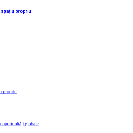
 spațiu propriu
iu propriu
 oportunități globale