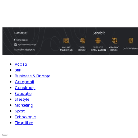
Acasă
Știri
Business & Finanțe
Companii
Construcții
Educație
Lifestyle
Marketing
Sport
Tehnologie
Timp liber