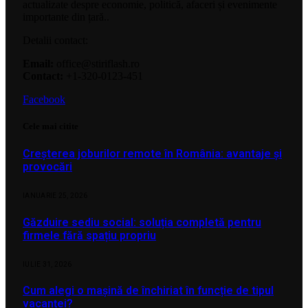
actualizate despre economie, politică, afaceri și evenimente
importante din țară..
Detalii contact:
Email:
office@stiriflash.ro
Contact:
+1-320-0123-451
Facebook
Cele mai citite
Creșterea joburilor remote în România: avantaje și
provocări
IANUARIE 25, 2026
Găzduire sediu social: soluția completă pentru
firmele fără spațiu propriu
IULIE 31, 2026
Cum alegi o mașină de închiriat în funcție de tipul
vacanței?