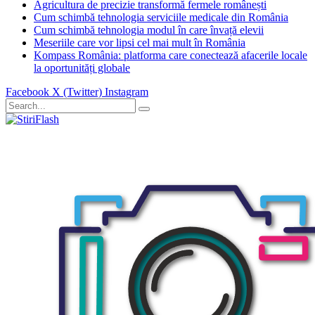
Agricultura de precizie transformă fermele românești
Cum schimbă tehnologia serviciile medicale din România
Cum schimbă tehnologia modul în care învață elevii
Meseriile care vor lipsi cel mai mult în România
Kompass România: platforma care conectează afacerile locale
la oportunități globale
Facebook
X (Twitter)
Instagram