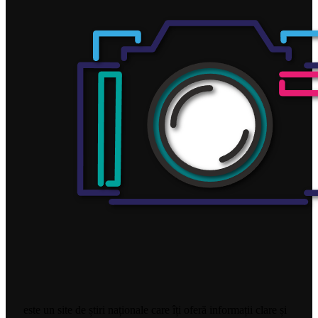
este un site de știri naționale care îți oferă informații clare și