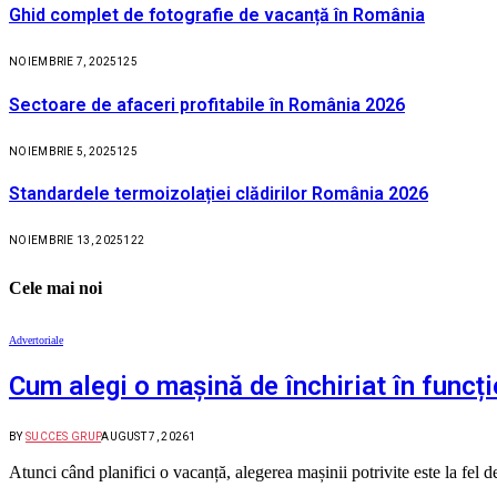
Ghid complet de fotografie de vacanță în România
NOIEMBRIE 7, 2025
125
Sectoare de afaceri profitabile în România 2026
NOIEMBRIE 5, 2025
125
Standardele termoizolației clădirilor România 2026
NOIEMBRIE 13, 2025
122
Cele mai noi
Advertoriale
Cum alegi o mașină de închiriat în funcți
BY
SUCCES GRUP
AUGUST 7, 2026
1
Atunci când planifici o vacanță, alegerea mașinii potrivite este la fel