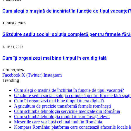
Cum alegi o mașină de închiriat în funcție de tipul vacanței
AUGUST 7, 2026
Găzduire sediu social: soluția completă pentru firmele fără
IULIE 31, 2026
Cum îți organizezi mai bine timpul în era digitală
IUNIE 23, 2026
Facebook
X (Twitter)
Instagram
Trending
Cum alegi o mașină de închiriat în funcție de tipul vacanței?
Găzduire sediu social: soluția completă pentru firmele fără spaț
Cum îți organizezi mai bine timpul în era digitală
Agricultura de precizie transformă fermele românești
Cum schimbă tehnologia serviciile medicale din România
Cum schimbă tehnologia modul în care învață elevii
Meseriile care vor lipsi cel mai mult în România
Kompass România: platforma care conectează afacerile locale la