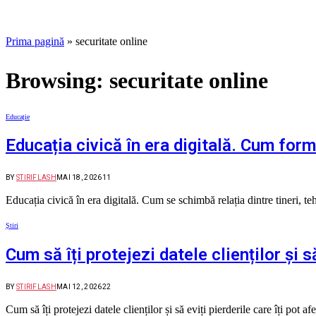
Prima pagină
»
securitate online
Browsing:
securitate online
Educație
Educația civică în era digitală. Cum forme
BY
STIRIFLASH
MAI 18, 2026
11
Educația civică în era digitală. Cum se schimbă relația dintre tineri, 
Știri
Cum să îți protejezi datele clienților și s
BY
STIRIFLASH
MAI 12, 2026
22
Cum să îți protejezi datele clienților și să eviți pierderile care îți pot