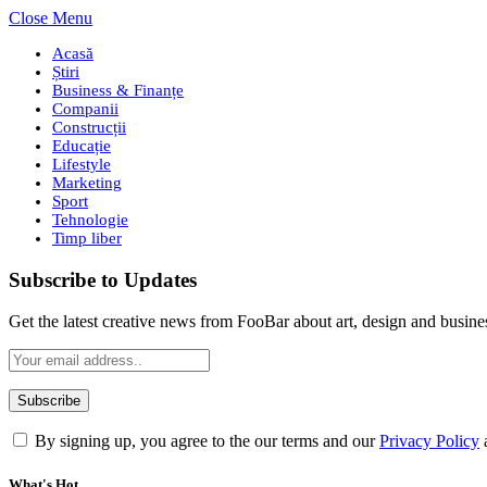
Close Menu
Acasă
Știri
Business & Finanțe
Companii
Construcții
Educație
Lifestyle
Marketing
Sport
Tehnologie
Timp liber
Subscribe to Updates
Get the latest creative news from FooBar about art, design and busine
By signing up, you agree to the our terms and our
Privacy Policy
What's Hot