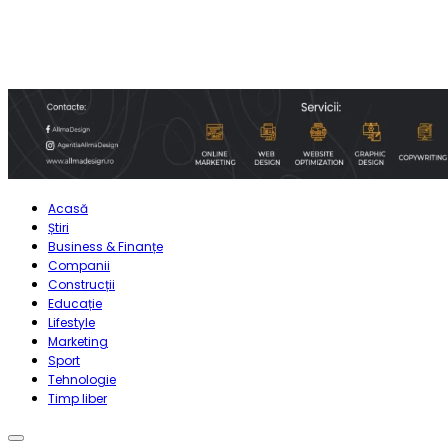
Acasă
Știri
Business & Finanțe
Companii
Construcții
Educație
Lifestyle
Marketing
Sport
Tehnologie
Timp liber