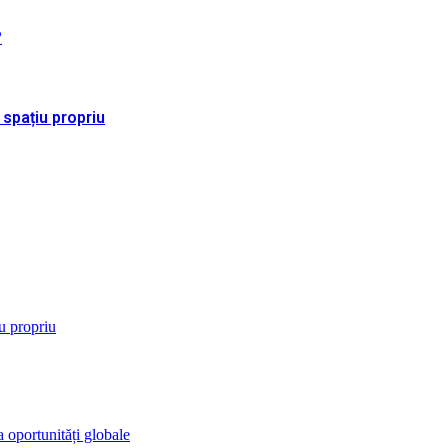
?
 spațiu propriu
iu propriu
 oportunități globale