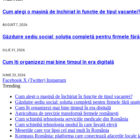
Cum alegi o mașină de închiriat în funcție de tipul vacanței
AUGUST 7, 2026
Găzduire sediu social: soluția completă pentru firmele fără
IULIE 31, 2026
Cum îți organizezi mai bine timpul în era digitală
IUNIE 23, 2026
Facebook
X (Twitter)
Instagram
Trending
Cum alegi o mașină de închiriat în funcție de tipul vacanței?
Găzduire sediu social: soluția completă pentru firmele fără spaț
Cum îți organizezi mai bine timpul în era digitală
Agricultura de precizie transformă fermele românești
Cum schimbă tehnologia serviciile medicale din România
Cum schimbă tehnologia modul în care învață elevii
Meseriile care vor lipsi cel mai mult în România
Kompass România: platforma care conectează afacerile locale la