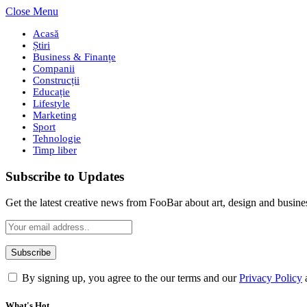
Close Menu
Acasă
Știri
Business & Finanțe
Companii
Construcții
Educație
Lifestyle
Marketing
Sport
Tehnologie
Timp liber
Subscribe to Updates
Get the latest creative news from FooBar about art, design and busine
By signing up, you agree to the our terms and our
Privacy Policy
What's Hot