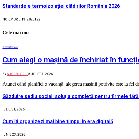
Standardele termoizolației clădirilor România 2026
NOIEMBRIE 13, 2025
122
Cele mai noi
Advertoriale
Cum alegi o mașină de închiriat în funcți
BY
SUCCES GRUP
AUGUST 7, 2026
1
Atunci când planifici o vacanță, alegerea mașinii potrivite este la fel
Găzduire sediu social: soluția completă pentru firmele fără
IULIE 31, 2026
Cum îți organizezi mai bine timpul în era digitală
IUNIE 23, 2026