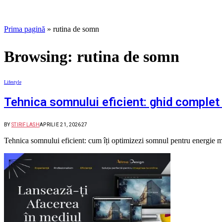
Prima pagină
»
rutina de somn
Browsing:
rutina de somn
Lifestyle
Tehnica somnului eficient: ghid complet 
BY
STIRIFLASH
APRILIE 21, 2026
27
Tehnica somnului eficient: cum îți optimizezi somnul pentru energie 