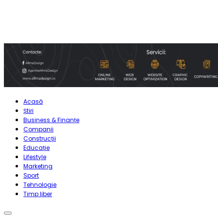
Acasă
Știri
Business & Finanțe
Companii
Construcții
Educație
Lifestyle
Marketing
Sport
Tehnologie
Timp liber