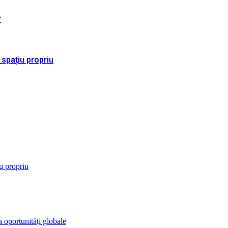
?
 spațiu propriu
iu propriu
 oportunități globale