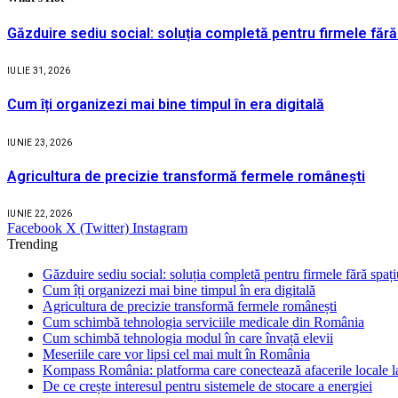
Găzduire sediu social: soluția completă pentru firmele fără
IULIE 31, 2026
Cum îți organizezi mai bine timpul în era digitală
IUNIE 23, 2026
Agricultura de precizie transformă fermele românești
IUNIE 22, 2026
Facebook
X (Twitter)
Instagram
Trending
Găzduire sediu social: soluția completă pentru firmele fără spaț
Cum îți organizezi mai bine timpul în era digitală
Agricultura de precizie transformă fermele românești
Cum schimbă tehnologia serviciile medicale din România
Cum schimbă tehnologia modul în care învață elevii
Meseriile care vor lipsi cel mai mult în România
Kompass România: platforma care conectează afacerile locale la
De ce crește interesul pentru sistemele de stocare a energiei