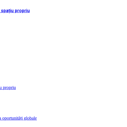
 spațiu propriu
iu propriu
 oportunități globale