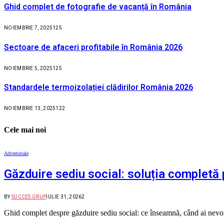
Ghid complet de fotografie de vacanță în România
NOIEMBRIE 7, 2025
125
Sectoare de afaceri profitabile în România 2026
NOIEMBRIE 5, 2025
125
Standardele termoizolației clădirilor România 2026
NOIEMBRIE 13, 2025
122
Cele mai noi
Advertoriale
Găzduire sediu social: soluția completă 
BY
SUCCES GRUP
IULIE 31, 2026
2
Ghid complet despre găzduire sediu social: ce înseamnă, când ai nevoie,