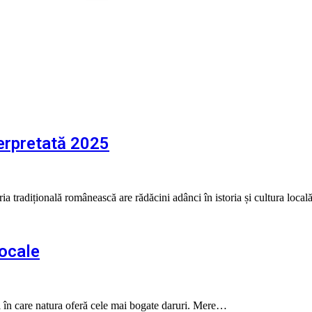
erpretată 2025
a tradițională românească are rădăcini adânci în istoria și cultura local
Locale
în care natura oferă cele mai bogate daruri. Mere…