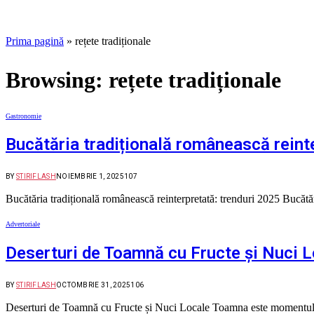
Prima pagină
»
rețete tradiționale
Browsing:
rețete tradiționale
Gastronomie
Bucătăria tradițională românească reint
BY
STIRIFLASH
NOIEMBRIE 1, 2025
107
Bucătăria tradițională românească reinterpretată: trenduri 2025 Bucătări
Advertoriale
Deserturi de Toamnă cu Fructe și Nuci 
BY
STIRIFLASH
OCTOMBRIE 31, 2025
106
Deserturi de Toamnă cu Fructe și Nuci Locale Toamna este momentul 