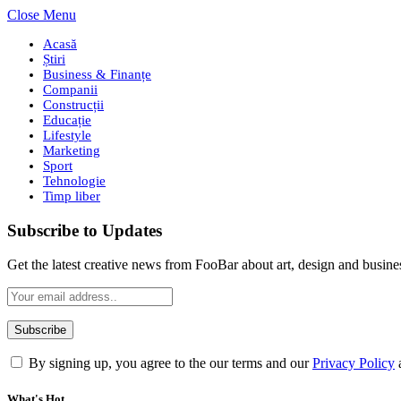
Close Menu
Acasă
Știri
Business & Finanțe
Companii
Construcții
Educație
Lifestyle
Marketing
Sport
Tehnologie
Timp liber
Subscribe to Updates
Get the latest creative news from FooBar about art, design and busine
By signing up, you agree to the our terms and our
Privacy Policy
What's Hot