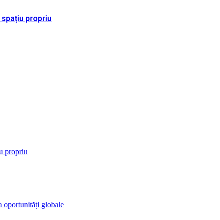
 spațiu propriu
iu propriu
 oportunități globale