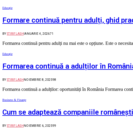
Educație
Formare continuă pentru adulți, ghid pra
BY
STIRIFLASH
IANUARIE 4, 2026
71
Formarea continuă pentru adulți nu mai este o opțiune. Este o necesi
Educație
Formarea continuă a adulților în România:
BY
STIRIFLASH
NOIEMBRIE 8, 2025
98
Formarea continuă a adulților: oportunități în România Formarea contin
Business & Finanțe
Cum se adaptează companiile româneşti 
BY
STIRIFLASH
NOIEMBRIE 6, 2025
99