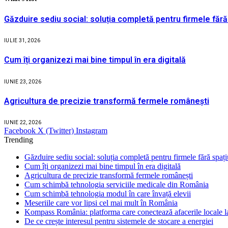
Găzduire sediu social: soluția completă pentru firmele fără
IULIE 31, 2026
Cum îți organizezi mai bine timpul în era digitală
IUNIE 23, 2026
Agricultura de precizie transformă fermele românești
IUNIE 22, 2026
Facebook
X (Twitter)
Instagram
Trending
Găzduire sediu social: soluția completă pentru firmele fără spaț
Cum îți organizezi mai bine timpul în era digitală
Agricultura de precizie transformă fermele românești
Cum schimbă tehnologia serviciile medicale din România
Cum schimbă tehnologia modul în care învață elevii
Meseriile care vor lipsi cel mai mult în România
Kompass România: platforma care conectează afacerile locale la
De ce crește interesul pentru sistemele de stocare a energiei