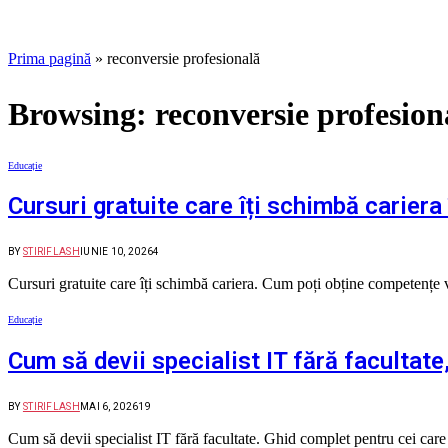
Prima pagină
»
reconversie profesională
Browsing:
reconversie profesion
Educație
Cursuri gratuite care îți schimbă cariera
BY
STIRIFLASH
IUNIE 10, 2026
4
Cursuri gratuite care îți schimbă cariera. Cum poți obține competențe v
Educație
Cum să devii specialist IT fără facultat
BY
STIRIFLASH
MAI 6, 2026
19
Cum să devii specialist IT fără facultate. Ghid complet pentru cei care