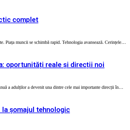
ctic complet
tate. Piața muncii se schimbă rapid. Tehnologia avansează. Cerințele…
 oportunități reale și direcții noi
uă a adulților a devenit una dintre cele mai importante direcții în…
la şomajul tehnologic