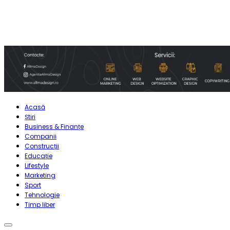
Acasă
Știri
Business & Finanțe
Companii
Construcții
Educație
Lifestyle
Marketing
Sport
Tehnologie
Timp liber