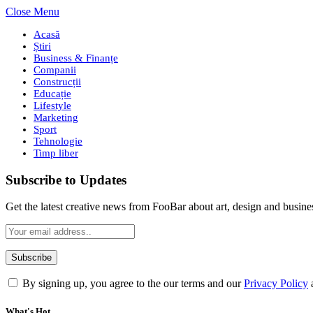
Close Menu
Acasă
Știri
Business & Finanțe
Companii
Construcții
Educație
Lifestyle
Marketing
Sport
Tehnologie
Timp liber
Subscribe to Updates
Get the latest creative news from FooBar about art, design and busine
By signing up, you agree to the our terms and our
Privacy Policy
What's Hot