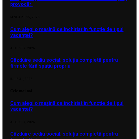
provocări
IANUARIE 25, 2026
Cum alegi o mașină de închiriat în funcție de tipul
vacanței?
AUGUST 7, 2026
Găzduire sediu social: soluția completă pentru
firmele fără spațiu propriu
IULIE 31, 2026
Cele mai noi
Cum alegi o mașină de închiriat în funcție de tipul
vacanței?
AUGUST 7, 2026
1
Găzduire sediu social: soluția completă pentru