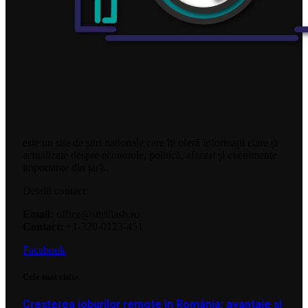
este un site de știri naționale care îți oferă informații clare și
actualizate despre economie, politică, afaceri și evenimente
importante din țară..
Detalii contact:
Email:
office@stiriflash.ro
Contact:
+1-320-0123-451
Facebook
Cele mai citite
Creșterea joburilor remote în România: avantaje și