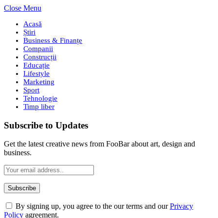
Close Menu
Acasă
Știri
Business & Finanțe
Companii
Construcții
Educație
Lifestyle
Marketing
Sport
Tehnologie
Timp liber
Subscribe to Updates
Get the latest creative news from FooBar about art, design and
business.
By signing up, you agree to the our terms and our
Privacy
Policy
agreement.