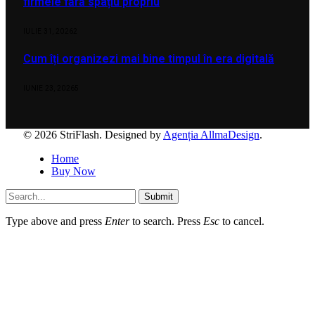
firmele fără spațiu propriu
IULIE 31, 2026
2
Cum îți organizezi mai bine timpul în era digitală
IUNIE 23, 2026
5
© 2026 StriFlash. Designed by
Agenția AllmaDesign
.
Home
Buy Now
Submit
Type above and press
Enter
to search. Press
Esc
to cancel.