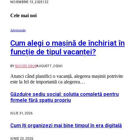
NOIEMBRIE 13, 2025
122
Cele mai noi
Advertoriale
Cum alegi o mașină de închiriat în
funcție de tipul vacanței?
BY
SUCCES GRUP
AUGUST 7, 2026
1
Atunci când planifici o vacanță, alegerea mașinii potrivite
este la fel de importantă ca alegerea…
Găzduire sediu social: soluția completă pentru
firmele fără spațiu propriu
IULIE 31, 2026
Cum îți organizezi mai bine timpul în era digitală
IUNIE 23, 2026