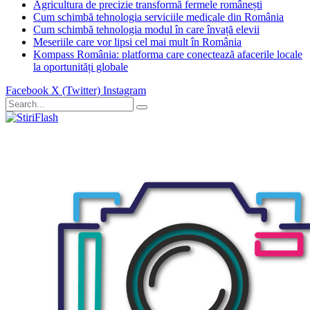
Agricultura de precizie transformă fermele românești
Cum schimbă tehnologia serviciile medicale din România
Cum schimbă tehnologia modul în care învață elevii
Meseriile care vor lipsi cel mai mult în România
Kompass România: platforma care conectează afacerile locale
la oportunități globale
Facebook
X (Twitter)
Instagram