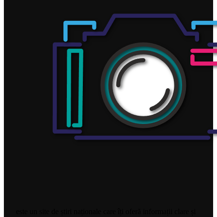
este un site de știri naționale care îți oferă informații clare și