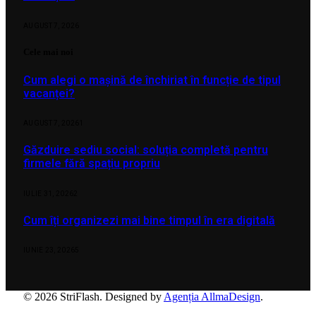
AUGUST 7, 2026
Cele mai noi
Cum alegi o mașină de închiriat în funcție de tipul
vacanței?
AUGUST 7, 2026
1
Găzduire sediu social: soluția completă pentru
firmele fără spațiu propriu
IULIE 31, 2026
2
Cum îți organizezi mai bine timpul în era digitală
IUNIE 23, 2026
5
© 2026 StriFlash. Designed by
Agenția AllmaDesign
.