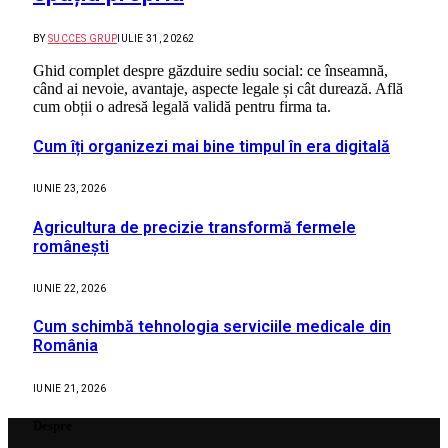
BY
SUCCES GRUP
IULIE 31, 2026
2
Ghid complet despre găzduire sediu social: ce înseamnă,
când ai nevoie, avantaje, aspecte legale și cât durează. Află
cum obții o adresă legală validă pentru firma ta.
Cum îți organizezi mai bine timpul în era digitală
IUNIE 23, 2026
Agricultura de precizie transformă fermele
românești
IUNIE 22, 2026
Cum schimbă tehnologia serviciile medicale din
România
IUNIE 21, 2026
Despre