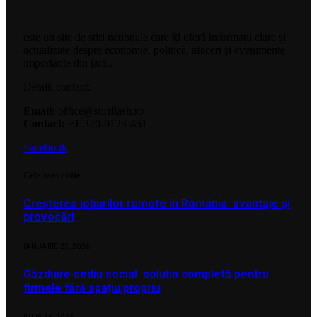
este un site de știri naționale care îți oferă informații clare și
actualizate despre economie, politică, afaceri și evenimente
importante din țară..
Detalii contact:
Email:
office@stiriflash.ro
Contact:
+1-320-0123-451
Facebook
Cele mai citite
Creșterea joburilor remote în România: avantaje și
provocări
IANUARIE 25, 2026
Găzduire sediu social: soluția completă pentru
firmele fără spațiu propriu