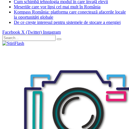
Cum schimbă tehnologia modul în care învață elevii
Meseriile care vor lipsi cel mai mult în România
Kompass România: platforma care conectează afacerile locale
la oportunități globale
De ce crește interesul pentru sistemele de stocare a energiei
Facebook
X (Twitter)
Instagram