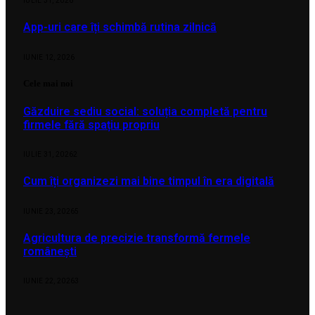
IULIE 31, 2026
App-uri care îți schimbă rutina zilnică
IUNIE 12, 2026
Cele mai noi
Găzduire sediu social: soluția completă pentru
firmele fără spațiu propriu
IULIE 31, 2026
2
Cum îți organizezi mai bine timpul în era digitală
IUNIE 23, 2026
5
Agricultura de precizie transformă fermele
românești
IUNIE 22, 2026
3