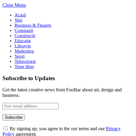
Close Menu
Acasă
Știri
Business & Finanțe
Companii
Construcții
Educație
Lifestyle
Marketing
Sport
Tehnologie
Timp liber
Subscribe to Updates
Get the latest creative news from FooBar about art, design and
business.
By signing up, you agree to the our terms and our
Privacy
Policy
agreement.