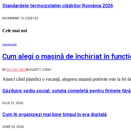
Standardele termoizolației clădirilor România 2026
NOIEMBRIE 13, 2025
122
Cele mai noi
Advertoriale
Cum alegi o mașină de închiriat în funcți
BY
SUCCES GRUP
AUGUST 7, 2026
1
Atunci când planifici o vacanță, alegerea mașinii potrivite este la fel
Găzduire sediu social: soluția completă pentru firmele fără
IULIE 31, 2026
Cum îți organizezi mai bine timpul în era digitală
IUNIE 23, 2026