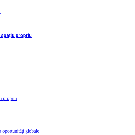
?
 spațiu propriu
iu propriu
 oportunități globale