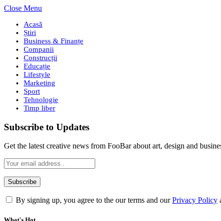
Close Menu
Acasă
Știri
Business & Finanțe
Companii
Construcții
Educație
Lifestyle
Marketing
Sport
Tehnologie
Timp liber
Subscribe to Updates
Get the latest creative news from FooBar about art, design and busine
By signing up, you agree to the our terms and our
Privacy Policy
What's Hot