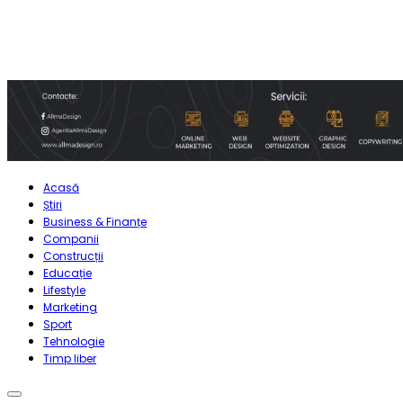
Acasă
Știri
Business & Finanțe
Companii
Construcții
Educație
Lifestyle
Marketing
Sport
Tehnologie
Timp liber