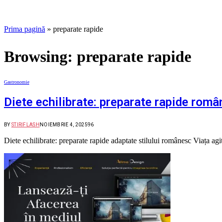
Prima pagină
»
preparate rapide
Browsing:
preparate rapide
Gastronomie
Diete echilibrate: preparate rapide româ
BY
STIRIFLASH
NOIEMBRIE 4, 2025
96
Diete echilibrate: preparate rapide adaptate stilului românesc Viața agi