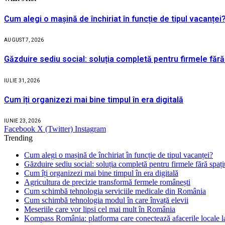
Cum alegi o mașină de închiriat în funcție de tipul vacanței
AUGUST 7, 2026
Găzduire sediu social: soluția completă pentru firmele fără
IULIE 31, 2026
Cum îți organizezi mai bine timpul în era digitală
IUNIE 23, 2026
Facebook
X (Twitter)
Instagram
Trending
Cum alegi o mașină de închiriat în funcție de tipul vacanței?
Găzduire sediu social: soluția completă pentru firmele fără spaț
Cum îți organizezi mai bine timpul în era digitală
Agricultura de precizie transformă fermele românești
Cum schimbă tehnologia serviciile medicale din România
Cum schimbă tehnologia modul în care învață elevii
Meseriile care vor lipsi cel mai mult în România
Kompass România: platforma care conectează afacerile locale la