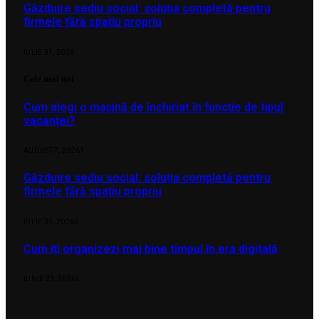
Găzduire sediu social: soluția completă pentru
firmele fără spațiu propriu
IULIE 31, 2026
Cele mai noi
Cum alegi o mașină de închiriat în funcție de tipul
vacanței?
AUGUST 7, 2026
1
Găzduire sediu social: soluția completă pentru
firmele fără spațiu propriu
IULIE 31, 2026
2
Cum îți organizezi mai bine timpul în era digitală
IUNIE 23, 2026
5