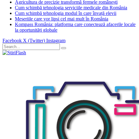
Agricultura de precizie transformă fermele românești
Cum schimbă tehnologia serviciile medicale din România
Cum schimbă tehnologia modul în care învață elevii
Meseriile care vor lipsi cel mai mult în România
Kompass România: platforma care conectează afacerile locale
la oportunități globale
Facebook
X (Twitter)
Instagram