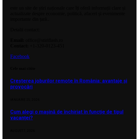
este un site de știri naționale care îți oferă informații clare și
actualizate despre economie, politică, afaceri și evenimente
importante din țară..
Detalii contact:
Email:
office@stiriflash.ro
Contact:
+1-320-0123-451
Facebook
Cele mai citite
Creșterea joburilor remote în România: avantaje și
provocări
IANUARIE 25, 2026
Cum alegi o mașină de închiriat în funcție de tipul
vacanței?
AUGUST 7, 2026