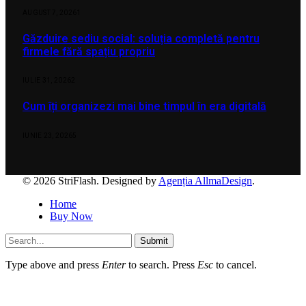
AUGUST 7, 2026
1
Găzduire sediu social: soluția completă pentru
firmele fără spațiu propriu
IULIE 31, 2026
2
Cum îți organizezi mai bine timpul în era digitală
IUNIE 23, 2026
5
© 2026 StriFlash. Designed by
Agenția AllmaDesign
.
Home
Buy Now
Submit
Type above and press
Enter
to search. Press
Esc
to cancel.