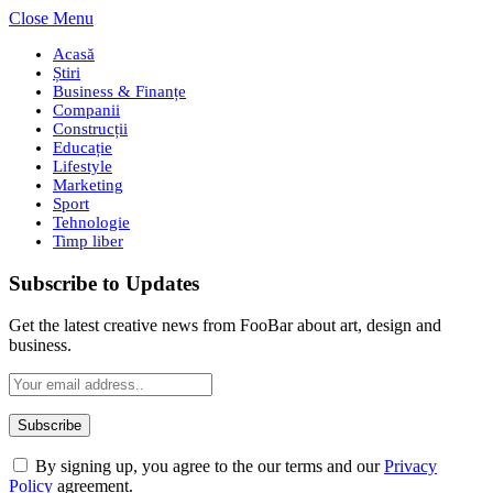
Close Menu
Acasă
Știri
Business & Finanțe
Companii
Construcții
Educație
Lifestyle
Marketing
Sport
Tehnologie
Timp liber
Subscribe to Updates
Get the latest creative news from FooBar about art, design and
business.
By signing up, you agree to the our terms and our
Privacy
Policy
agreement.