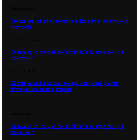
Cele mai citite
Creșterea joburilor remote în România: avantaje și
provocări
IANUARIE 25, 2026
Cum alegi o mașină de închiriat în funcție de tipul
vacanței?
AUGUST 7, 2026
Găzduire sediu social: soluția completă pentru
firmele fără spațiu propriu
IULIE 31, 2026
Cele mai noi
Cum alegi o mașină de închiriat în funcție de tipul
vacanței?