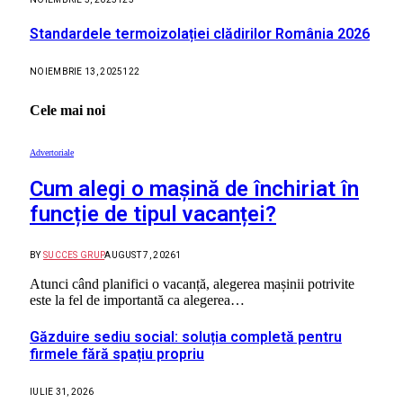
Standardele termoizolației clădirilor România 2026
NOIEMBRIE 13, 2025
122
Cele mai noi
Advertoriale
Cum alegi o mașină de închiriat în
funcție de tipul vacanței?
BY
SUCCES GRUP
AUGUST 7, 2026
1
Atunci când planifici o vacanță, alegerea mașinii potrivite
este la fel de importantă ca alegerea…
Găzduire sediu social: soluția completă pentru
firmele fără spațiu propriu
IULIE 31, 2026