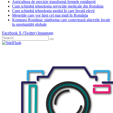
Agricultura de precizie transformă fermele românești
Cum schimbă tehnologia serviciile medicale din România
Cum schimbă tehnologia modul în care învață elevii
Meseriile care vor lipsi cel mai mult în România
Kompass România: platforma care conectează afacerile locale
la oportunități globale
Facebook
X (Twitter)
Instagram