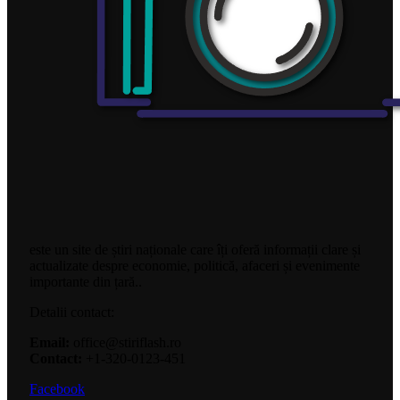
este un site de știri naționale care îți oferă informații clare și
actualizate despre economie, politică, afaceri și evenimente
importante din țară..
Detalii contact:
Email:
office@stiriflash.ro
Contact:
+1-320-0123-451
Facebook