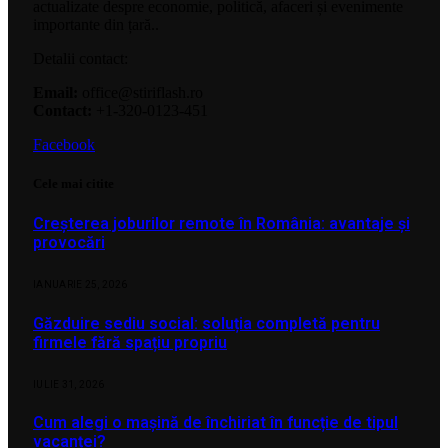
actualizate despre economie, politică, afaceri și evenimente
importante din țară..
Detalii contact:
Email:
office@stiriflash.ro
Contact:
+1-320-0123-451
Facebook
Cele mai citite
Creșterea joburilor remote în România: avantaje și
provocări
IANUARIE 25, 2026
Găzduire sediu social: soluția completă pentru
firmele fără spațiu propriu
IULIE 31, 2026
Cum alegi o mașină de închiriat în funcție de tipul
vacanței?