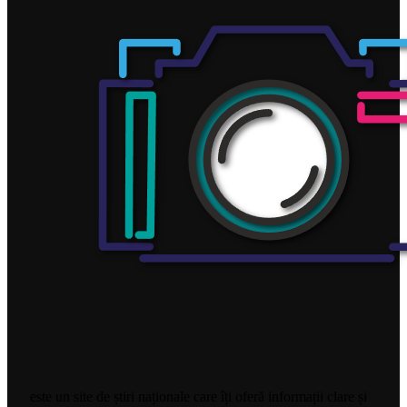
este un site de știri naționale care îți oferă informații clare și