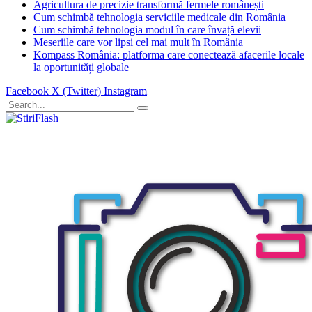
Agricultura de precizie transformă fermele românești
Cum schimbă tehnologia serviciile medicale din România
Cum schimbă tehnologia modul în care învață elevii
Meseriile care vor lipsi cel mai mult în România
Kompass România: platforma care conectează afacerile locale
la oportunități globale
Facebook
X (Twitter)
Instagram