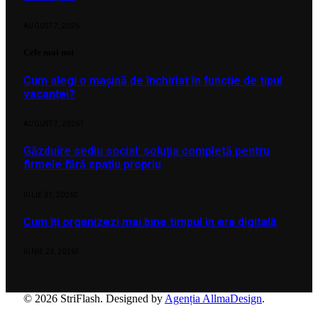
AUGUST 7, 2026
Cele mai noi
Cum alegi o mașină de închiriat în funcție de tipul
vacanței?
AUGUST 7, 2026
1
Găzduire sediu social: soluția completă pentru
firmele fără spațiu propriu
IULIE 31, 2026
2
Cum îți organizezi mai bine timpul în era digitală
IUNIE 23, 2026
5
© 2026 StriFlash. Designed by
Agenția AllmaDesign
.