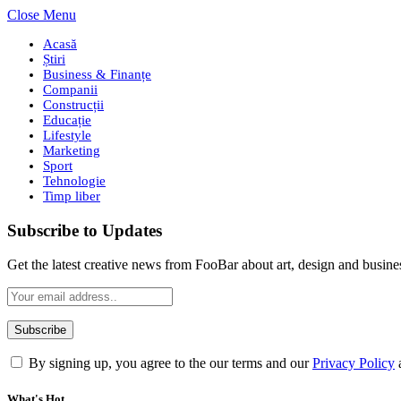
Close Menu
Acasă
Știri
Business & Finanțe
Companii
Construcții
Educație
Lifestyle
Marketing
Sport
Tehnologie
Timp liber
Subscribe to Updates
Get the latest creative news from FooBar about art, design and busine
By signing up, you agree to the our terms and our
Privacy Policy
What's Hot