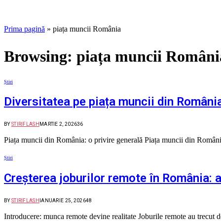
Prima pagină
»
piața muncii România
Browsing:
piața muncii Români
Știri
Diversitatea pe piața muncii din Români
BY
STIRIFLASH
MARTIE 2, 2026
36
Piața muncii din România: o privire generală Piața muncii din România
Știri
Creșterea joburilor remote în România: a
BY
STIRIFLASH
IANUARIE 25, 2026
48
Introducere: munca remote devine realitate Joburile remote au trecut de