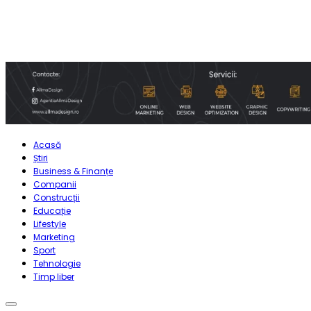
Acasă
Știri
Business & Finanțe
Companii
Construcții
Educație
Lifestyle
Marketing
Sport
Tehnologie
Timp liber