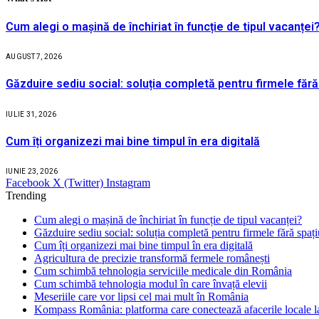
Cum alegi o mașină de închiriat în funcție de tipul vacanței
AUGUST 7, 2026
Găzduire sediu social: soluția completă pentru firmele fără
IULIE 31, 2026
Cum îți organizezi mai bine timpul în era digitală
IUNIE 23, 2026
Facebook
X (Twitter)
Instagram
Trending
Cum alegi o mașină de închiriat în funcție de tipul vacanței?
Găzduire sediu social: soluția completă pentru firmele fără spaț
Cum îți organizezi mai bine timpul în era digitală
Agricultura de precizie transformă fermele românești
Cum schimbă tehnologia serviciile medicale din România
Cum schimbă tehnologia modul în care învață elevii
Meseriile care vor lipsi cel mai mult în România
Kompass România: platforma care conectează afacerile locale la