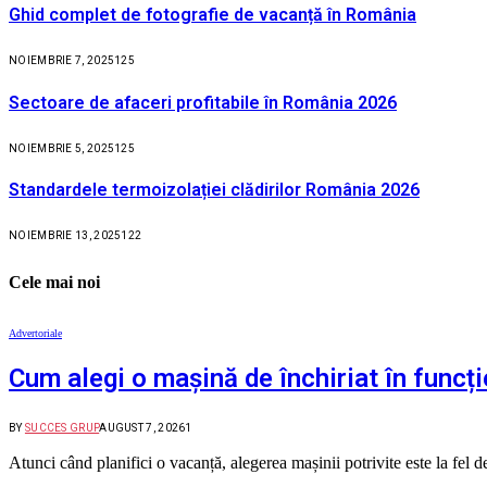
Ghid complet de fotografie de vacanță în România
NOIEMBRIE 7, 2025
125
Sectoare de afaceri profitabile în România 2026
NOIEMBRIE 5, 2025
125
Standardele termoizolației clădirilor România 2026
NOIEMBRIE 13, 2025
122
Cele mai noi
Advertoriale
Cum alegi o mașină de închiriat în funcți
BY
SUCCES GRUP
AUGUST 7, 2026
1
Atunci când planifici o vacanță, alegerea mașinii potrivite este la fel