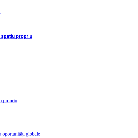
?
 spațiu propriu
iu propriu
 oportunități globale