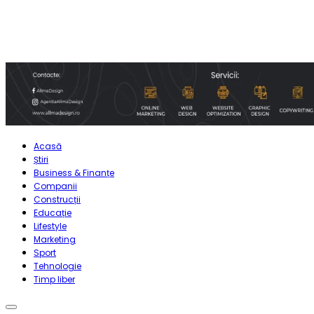
Acasă
Știri
Business & Finanțe
Companii
Construcții
Educație
Lifestyle
Marketing
Sport
Tehnologie
Timp liber