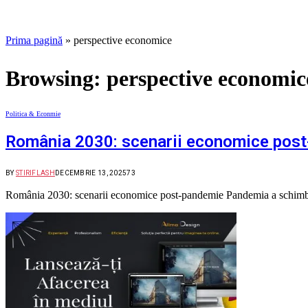
Prima pagină
»
perspective economice
Browsing:
perspective economic
Politica & Econmie
România 2030: scenarii economice pos
BY
STIRIFLASH
DECEMBRIE 13, 2025
73
România 2030: scenarii economice post‑pandemie Pandemia a schimb