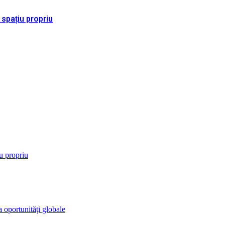
 spațiu propriu
iu propriu
 oportunități globale