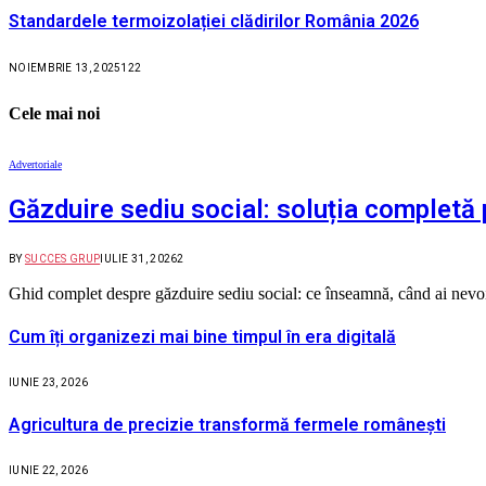
Standardele termoizolației clădirilor România 2026
NOIEMBRIE 13, 2025
122
Cele mai noi
Advertoriale
Găzduire sediu social: soluția completă 
BY
SUCCES GRUP
IULIE 31, 2026
2
Ghid complet despre găzduire sediu social: ce înseamnă, când ai nevoie,
Cum îți organizezi mai bine timpul în era digitală
IUNIE 23, 2026
Agricultura de precizie transformă fermele românești
IUNIE 22, 2026