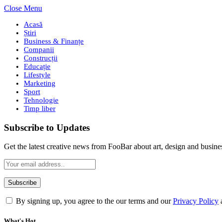
Close Menu
Acasă
Știri
Business & Finanțe
Companii
Construcții
Educație
Lifestyle
Marketing
Sport
Tehnologie
Timp liber
Subscribe to Updates
Get the latest creative news from FooBar about art, design and busine
By signing up, you agree to the our terms and our
Privacy Policy
What's Hot