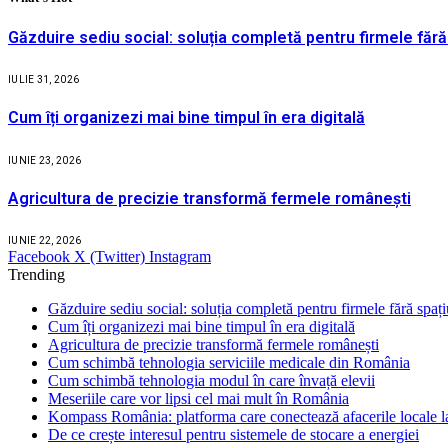
Găzduire sediu social: soluția completă pentru firmele fără
IULIE 31, 2026
Cum îți organizezi mai bine timpul în era digitală
IUNIE 23, 2026
Agricultura de precizie transformă fermele românești
IUNIE 22, 2026
Facebook
X (Twitter)
Instagram
Trending
Găzduire sediu social: soluția completă pentru firmele fără spaț
Cum îți organizezi mai bine timpul în era digitală
Agricultura de precizie transformă fermele românești
Cum schimbă tehnologia serviciile medicale din România
Cum schimbă tehnologia modul în care învață elevii
Meseriile care vor lipsi cel mai mult în România
Kompass România: platforma care conectează afacerile locale la
De ce crește interesul pentru sistemele de stocare a energiei