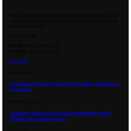
este un site de știri naționale care îți oferă informații clare și
actualizate despre economie, politică, afaceri și evenimente
importante din țară..
Detalii contact:
Email:
office@stiriflash.ro
Contact:
+1-320-0123-451
Facebook
Cele mai citite
Creșterea joburilor remote în România: avantaje și
provocări
IANUARIE 25, 2026
Găzduire sediu social: soluția completă pentru
firmele fără spațiu propriu