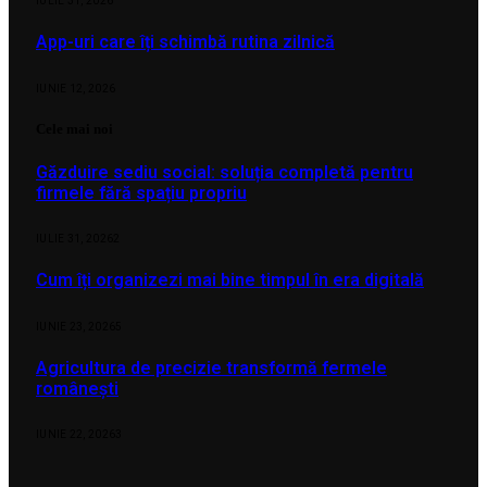
IULIE 31, 2026
App-uri care îți schimbă rutina zilnică
IUNIE 12, 2026
Cele mai noi
Găzduire sediu social: soluția completă pentru
firmele fără spațiu propriu
IULIE 31, 2026
2
Cum îți organizezi mai bine timpul în era digitală
IUNIE 23, 2026
5
Agricultura de precizie transformă fermele
românești
IUNIE 22, 2026
3