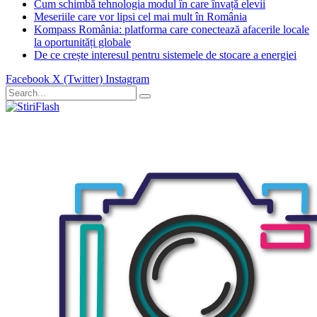
Cum schimbă tehnologia modul în care învață elevii
Meseriile care vor lipsi cel mai mult în România
Kompass România: platforma care conectează afacerile locale
la oportunități globale
De ce crește interesul pentru sistemele de stocare a energiei
Facebook
X (Twitter)
Instagram