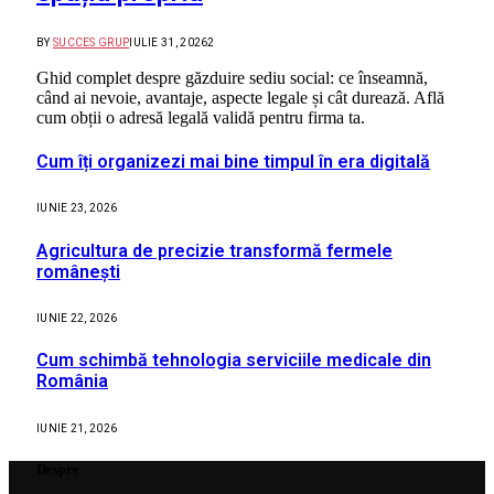
BY
SUCCES GRUP
IULIE 31, 2026
2
Ghid complet despre găzduire sediu social: ce înseamnă,
când ai nevoie, avantaje, aspecte legale și cât durează. Află
cum obții o adresă legală validă pentru firma ta.
Cum îți organizezi mai bine timpul în era digitală
IUNIE 23, 2026
Agricultura de precizie transformă fermele
românești
IUNIE 22, 2026
Cum schimbă tehnologia serviciile medicale din
România
IUNIE 21, 2026
Despre