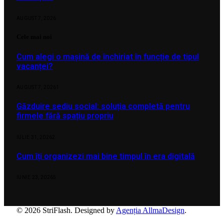
AUGUST 7, 2026
Cele mai noi
Cum alegi o mașină de închiriat în funcție de tipul
vacanței?
AUGUST 7, 2026
1
Găzduire sediu social: soluția completă pentru
firmele fără spațiu propriu
IULIE 31, 2026
2
Cum îți organizezi mai bine timpul în era digitală
IUNIE 23, 2026
5
© 2026 StriFlash. Designed by
Agenția AllmaDesign
.