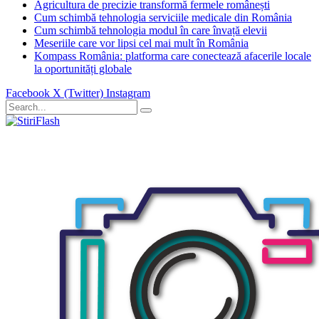
Agricultura de precizie transformă fermele românești
Cum schimbă tehnologia serviciile medicale din România
Cum schimbă tehnologia modul în care învață elevii
Meseriile care vor lipsi cel mai mult în România
Kompass România: platforma care conectează afacerile locale
la oportunități globale
Facebook
X (Twitter)
Instagram