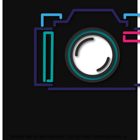
este un site de știri naționale care îți oferă informații clare și