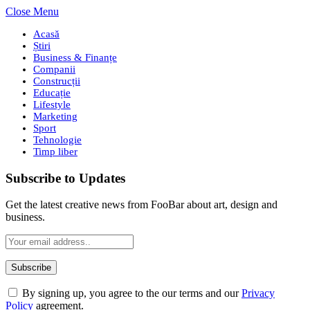
Close Menu
Acasă
Știri
Business & Finanțe
Companii
Construcții
Educație
Lifestyle
Marketing
Sport
Tehnologie
Timp liber
Subscribe to Updates
Get the latest creative news from FooBar about art, design and
business.
By signing up, you agree to the our terms and our
Privacy
Policy
agreement.