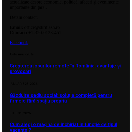
actualizate despre economie, politică, afaceri și evenimente
importante din țară..
Detalii contact:
Email:
office@stiriflash.ro
Contact:
+1-320-0123-451
Facebook
Cele mai citite
Creșterea joburilor remote în România: avantaje și
provocări
IANUARIE 25, 2026
Găzduire sediu social: soluția completă pentru
firmele fără spațiu propriu
IULIE 31, 2026
Cum alegi o mașină de închiriat în funcție de tipul
vacanței?