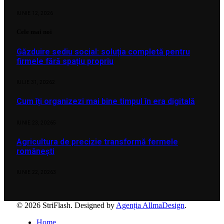
IUNIE 12, 2026
Cele mai noi
Găzduire sediu social: soluția completă pentru
firmele fără spațiu propriu
IULIE 31, 2026
2
Cum îți organizezi mai bine timpul în era digitală
IUNIE 23, 2026
5
Agricultura de precizie transformă fermele
românești
IUNIE 22, 2026
3
© 2026 StriFlash. Designed by
Agenția AllmaDesign
.
Home