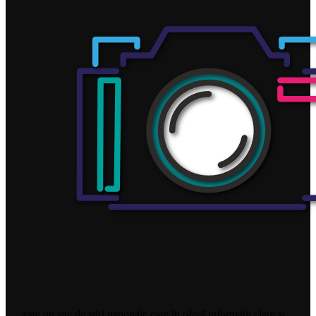
este un site de știri naționale care îți oferă informații clare și