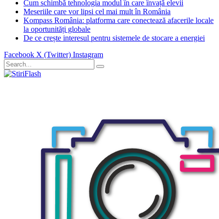
Cum schimbă tehnologia modul în care învață elevii
Meseriile care vor lipsi cel mai mult în România
Kompass România: platforma care conectează afacerile locale
la oportunități globale
De ce crește interesul pentru sistemele de stocare a energiei
Facebook
X (Twitter)
Instagram