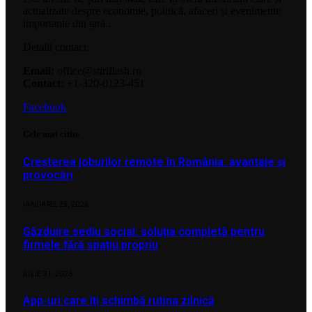
actualizate despre economie, politică, afaceri și evenimente
importante din țară..
Detalii contact:
Email:
office@stiriflash.ro
Contact:
+1-320-0123-451
Facebook
Cele mai citite
Creșterea joburilor remote în România: avantaje și
provocări
IANUARIE 25, 2026
Găzduire sediu social: soluția completă pentru
firmele fără spațiu propriu
IULIE 31, 2026
App-uri care îți schimbă rutina zilnică