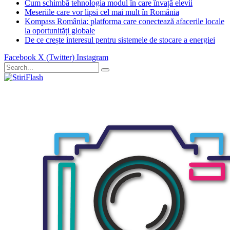
Cum schimbă tehnologia modul în care învață elevii
Meseriile care vor lipsi cel mai mult în România
Kompass România: platforma care conectează afacerile locale
la oportunități globale
De ce crește interesul pentru sistemele de stocare a energiei
Facebook
X (Twitter)
Instagram