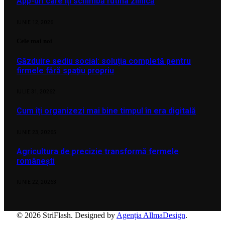
App-uri care îți schimbă rutina zilnică
IUNIE 12, 2026
Cele mai noi
Găzduire sediu social: soluția completă pentru
firmele fără spațiu propriu
IULIE 31, 2026
2
Cum îți organizezi mai bine timpul în era digitală
IUNIE 23, 2026
5
Agricultura de precizie transformă fermele
românești
IUNIE 22, 2026
3
© 2026 StriFlash. Designed by
Agenția AllmaDesign
.