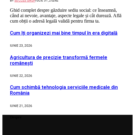
BY
SUCCES GRUP
IULIE 31, 2026
2
Ghid complet despre găzduire sediu social: ce înseamnă,
când ai nevoie, avantaje, aspecte legale și cât durează. Află
cum obții o adresă legală validă pentru firma ta.
Cum îți organizezi mai bine timpul în era digitală
IUNIE 23, 2026
Agricultura de precizie transformă fermele
românești
IUNIE 22, 2026
Cum schimbă tehnologia serviciile medicale din
România
IUNIE 21, 2026
Despre