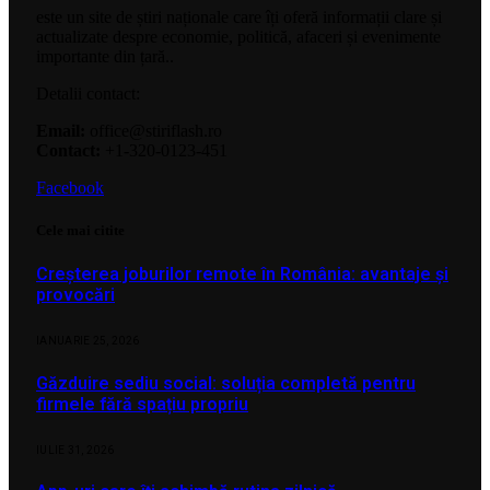
este un site de știri naționale care îți oferă informații clare și
actualizate despre economie, politică, afaceri și evenimente
importante din țară..
Detalii contact:
Email:
office@stiriflash.ro
Contact:
+1-320-0123-451
Facebook
Cele mai citite
Creșterea joburilor remote în România: avantaje și
provocări
IANUARIE 25, 2026
Găzduire sediu social: soluția completă pentru
firmele fără spațiu propriu
IULIE 31, 2026